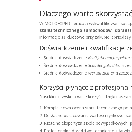
Dlaczego warto skorzystać
W MOTOEXPERT pracują wykwalifikowani specjal
stanu technicznego samochodów
i
doradzt
informacje są kluczowe przy zakupie, sprzedaży
Doświadczenie i kwalifikacje z
Średnie doświadczenie
Kraftfahrzeuginspektor
Średnie doświadczenie
Schadengutachter
(rzec
Średnie doświadczenie
Wertgutachter
(rzeczoz
Korzyści płynące z profesjonal
Nasi klienci zyskują wiele korzyści dzięki naszy
Kompleksowa ocena stanu technicznego pojaz
Dokładne oszacowanie wartości rynkowej sam
Rzetelna ekspertyza szkód powypadkowych, p
Profesjonalne doradztwo techniczne, ułatwia