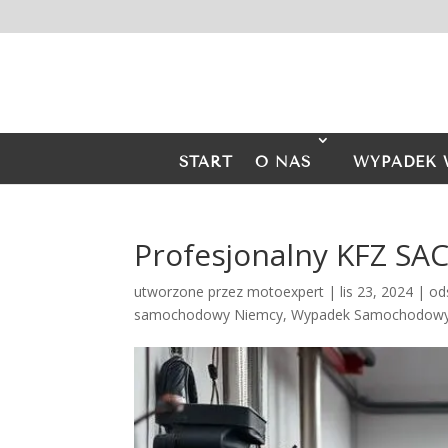
START
O NAS
WYPADEK 
Profesjonalny KFZ 
utworzone przez
motoexpert
|
lis 23, 2024
|
od
samochodowy Niemcy
,
Wypadek Samochodowy