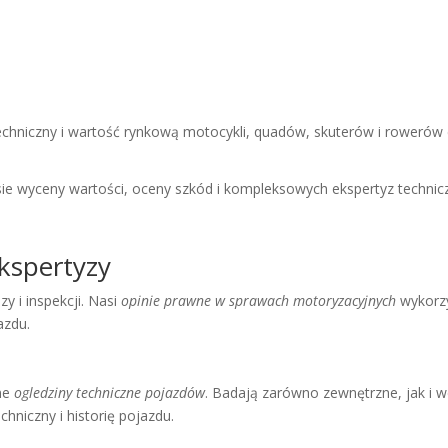
chniczny i wartość rynkową motocykli, quadów, skuterów i rowerów 
e wyceny wartości, oceny szkód i kompleksowych ekspertyz technicz
kspertyzy
y i inspekcji. Nasi
opinie prawne w sprawach motoryzacyjnych
wykorzy
azdu.
ne
ogledziny techniczne pojazdów
. Badają zarówno zewnętrzne, jak i 
hniczny i historię pojazdu.