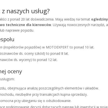
 z naszych usług?
iści z ponad 20 lat doświadczenia. Mają wiedzę na temat
ogledzin
wo techniczne dla kierowców
. Używają nowoczesnych narzędzi, a
 lub naprawie pojazdu.
espołu
en
(inspektorów pojazdów) w MOTOEXPERT to ponad 10 lat.
zoznawców ds. oceny szkód) to ponad 8 lat.
nawców ds. wyceny) to ponad 12 lat.
nej oceny
m usługom:
du, obejmująca analizę poszczególnych elementów i układów.
ochodu, niezbędne przy transakcjach kupna-sprzedaży.
omocna przy ubieganiu się o odszkodowanie.
jące podejmowanie decyzji dotyczących napraw lub inwestycji w poja