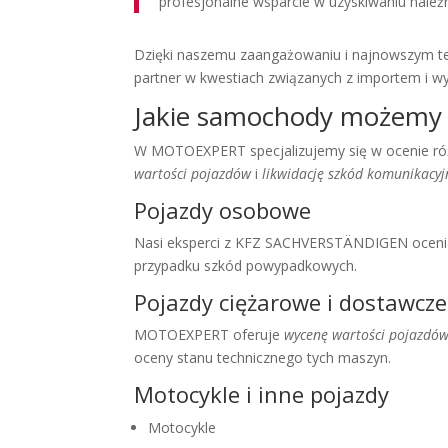
profesjonalne wsparcie w uzyskiwaniu nale
Dzięki naszemu zaangażowaniu i najnowszym t
partner w kwestiach związanych z importem i
Jakie samochody możemy 
W MOTOEXPERT specjalizujemy się w ocenie róż
wartości pojazdów
i
likwidację szkód komunikacyj
Pojazdy osobowe
Nasi eksperci z KFZ SACHVERSTÄNDIGEN oceniaj
przypadku szkód powypadkowych.
Pojazdy ciężarowe i dostawcze
MOTOEXPERT oferuje
wycenę wartości pojazdó
oceny stanu technicznego tych maszyn.
Motocykle i inne pojazdy
Motocykle