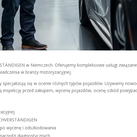
TÄNDIGEN w Niemczech. Oferujemy kompleksowe usługi związane z
iadczenia w branży motoryzacyjnej.
 specjalizują się w ocenie różnych typów pojazdów. Używamy nowoc
ją inspekcję przed zakupem, wycenę pojazdów, ocenę szkód powypad
acyjnej
SACHVERSTÄNDIGEN
 po wycenę i odszkodowania
narzędzi diagnostycznych