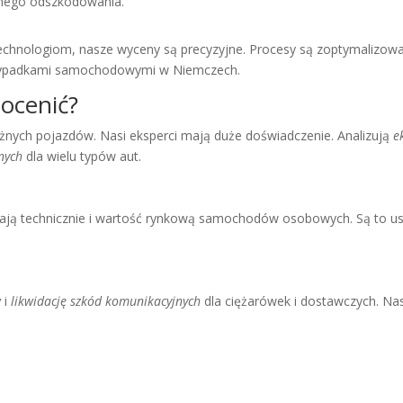
żnego odszkodowania.”
echnologiom, nasze wyceny są precyzyjne. Procesy są zoptymaliz
 wypadkami samochodowymi w Niemczech.
ocenić?
nych pojazdów. Nasi eksperci mają duże doświadczenie. Analizują
e
nych
dla wielu typów aut.
ą technicznie i wartość rynkową samochodów osobowych. Są to usłu
w
i
likwidację szkód komunikacyjnych
dla ciężarówek i dostawczych. Nas