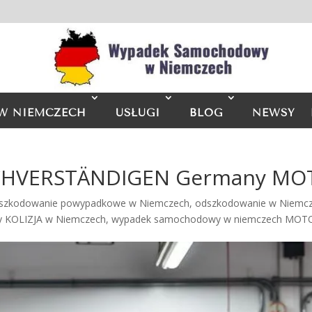
W NIEMCZECH
USŁUGI
BLOG
NEWSY
SACHVERSTÄNDIGEN Germany M
szkodowanie powypadkowe w Niemczech
,
odszkodowanie w Niemcze
 KOLIZJA w Niemczech
,
wypadek samochodowy w niemczech MO