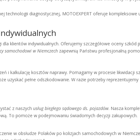
nej technologii diagnostycznej, MOTOEXPERT oferuje kompleksowe us
 indywidualnych
 dla klientów indywidualnych. Oferujemy szczegółowe oceny szkód 
cy samochodowi w Niemczech
zapewnią Państwu profesjonalną pomoc
eń i kalkulację kosztów naprawy. Pomagamy w procesie likwidacji s
e uzyskać pełne odszkodowanie. W razie potrzeby reprezentujemy 
ystać z naszych
usług biegłego sądowego ds. pojazdów
. Nasza komple
rynkową. To pomoże w podejmowaniu świadomych decyzji zakupowych.
enie w obsłudze Polaków po kolizjach samochodowych w Niemczech. 