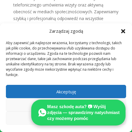
telefonicznego umówienia wizyty oraz aktywną
obecność w mediach społecznościowych. Zapewniamy
szybką i profesjonalną odpowiedź na wszystkie
zapytania, niezależnie od wybranego kanału
Zarządzaj zgodą
komunikacji.Nasz zespół jest gotowy do udzielenia
wszelkich informacji dotyczących naprawy pojazdu w
Aby zapewnić jak najlepsze wrażenia, korzystamy z technologii, takich
Niemczech.
jak pliki cookie, do przechowywania i/lub uzyskiwania dostępu do
informacji o urządzeniu. Zgoda na te technologie pozwoli nam
przetwarzać dane, takie jak zachowanie podczas przeglądania lub
Likwidacja szkody:
unikalne identyfikatory na tej stronie. Brak wyrażenia zgody lub
samodzielnie czy z
wycofanie zgody może niekorzystnie wpłynąć na niektóre cechy i
funkcje.
MOTOEXPERT?
Porównaj, zanim ubezpieczyciel zdecyduje za
Akceptuję
Ciebie.
Odmów
Masz szkodę auta? 📷 Wyślij
zdjęcia — sprawdzimy natychmiast
✗ Samodzielnie
✓ Z MOTOEXPERT
Zobacz preferencje
czy możemy pomóc
(kalkulator / AI
+ rekomendowany

ubezpieczyciela)
Adwokat