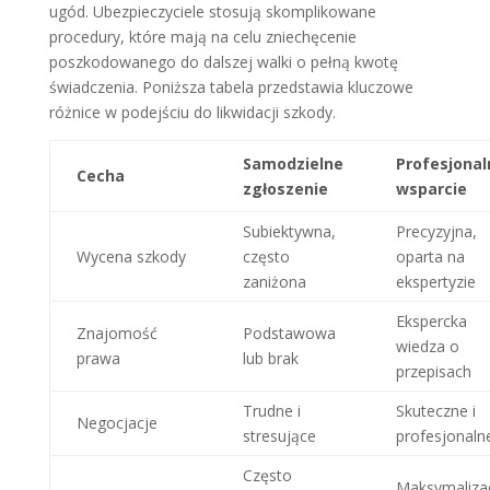
ugód. Ubezpieczyciele stosują skomplikowane
procedury, które mają na celu zniechęcenie
poszkodowanego do dalszej walki o pełną kwotę
świadczenia. Poniższa tabela przedstawia kluczowe
różnice w podejściu do likwidacji szkody.
Samodzielne
Profesjonal
Cecha
zgłoszenie
wsparcie
Subiektywna,
Precyzyjna,
Wycena szkody
często
oparta na
zaniżona
ekspertyzie
Ekspercka
Znajomość
Podstawowa
wiedza o
prawa
lub brak
przepisach
Trudne i
Skuteczne i
Negocjacje
stresujące
profesjonaln
Często
Maksymaliza