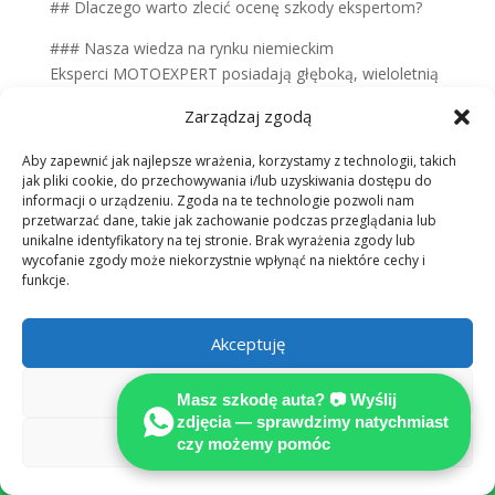
## Dlaczego warto zlecić ocenę szkody ekspertom?
### Nasza wiedza na rynku niemieckim
Eksperci MOTOEXPERT posiadają głęboką, wieloletnią
wiedzę o niemieckim rynku motoryzacyjnym i
Zarządzaj zgodą
prawnym. Pozwala nam to na precyzyjne wyliczenie
strat, uwzględniając specyficzne stawki za
Aby zapewnić jak najlepsze wrażenia, korzystamy z technologii, takich
roboczogodziny oraz ceny części zamiennych
jak pliki cookie, do przechowywania i/lub uzyskiwania dostępu do
obowiązujące za naszą zachodnią granicą. Działamy
informacji o urządzeniu. Zgoda na te technologie pozwoli nam
przetwarzać dane, takie jak zachowanie podczas przeglądania lub
po to, abyś otrzymał kwotę, która faktycznie pozwoli
unikalne identyfikatory na tej stronie. Brak wyrażenia zgody lub
na przywrócenie pojazdu do stanu sprzed zdarzenia.
wycofanie zgody może niekorzystnie wpłynąć na niektóre cechy i
funkcje.
### Przykłady błędnych kalkulacji
W naszej praktyce codziennie spotykamy się z licznymi
Akceptuję
przykładami błędnych kalkulacji sporządzanych przez
ubezpieczycieli sprawców. Firmy te często celowo
Odmów
zaniżają koszty naprawy, stosując zamienniki o
Masz szkodę auta? 📷 Wyślij
wątpliwej jakości lub pomijając istotny element, jakim
zdjęcia — sprawdzimy natychmiast
Zobacz preferencje
czy możemy pomóc
jest utrata wartości handlowej pojazdu. Wyjaśniamy,

że różnica między standardową wyceną ubezpieczalni