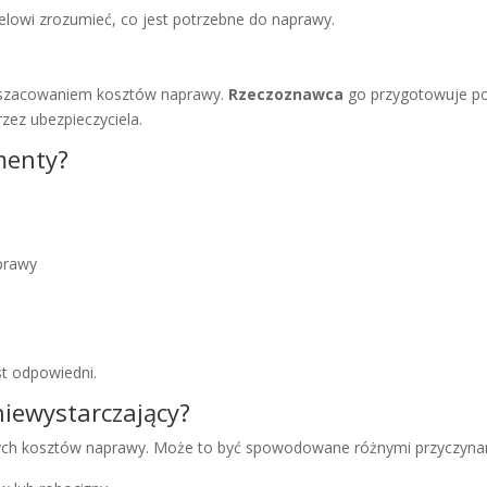
elowi zrozumieć, co jest potrzebne do naprawy.
oszacowaniem kosztów naprawy.
Rzeczoznawca
go przygotowuje po
zez ubezpieczyciela.
menty?
prawy
st odpowiedni.
niewystarczający?
tych kosztów naprawy. Może to być spowodowane różnymi przyczynam