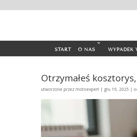
START
O NAS
WYPADEK 
Otrzymałeś kosztorys,
utworzone przez
motoexpert
|
gru 19, 2025
|
o