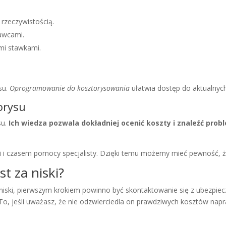
rzeczywistością.
awcami.
mi stawkami.
su.
Oprogramowanie do kosztorysowania
ułatwia dostęp do aktualnych
orysu
su.
Ich wiedza pozwala dokładniej ocenić koszty i znaleźć prob
i czasem pomocy specjalisty. Dzięki temu możemy mieć pewność, że 
st za niski?
 niski, pierwszym krokiem powinno być skontaktowanie się z ubezpiec
o, jeśli uważasz, że nie odzwierciedla on prawdziwych kosztów napr