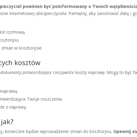
pieczyciel powinien być poinformowany o Twoich wątpliwości
tronie internetowej ubezpieczyciela. Pamiętaj, aby zanotować datę i 
zed rozmową.
osztorysu.
 zmian w kosztorysie.
cych kosztów
e dokumenty potwierdzające rzeczywiste koszty naprawy
. Mogą to być fa
z naprawą.
otwierdzające Twoje roszczenia.
łe z naprawy.
 jak?
nty, konieczne będzie wprowadzenie zmian do kosztorysu.
Upewnij si