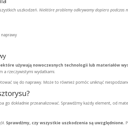
nia
szystkich uszkodzeń.
Niektóre problemy odkrywamy dopiero podczas 
s naprawy
wy
iektóre używają nowoczesnych technologii lub materiałów wys
m a rzeczywistymi wydatkami.
otować się do naprawy. Może to również pomóc uniknąć niespodzian
sztorysu?
zeba go dokładnie przeanalizować. Sprawdźmy każdy element, od mate
gół.
Sprawdźmy, czy wszystkie uszkodzenia są uwzględnione.
P