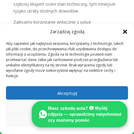
szybciej ekspert oceni stan techniczny, tym mniejsze
ryzyko utraty istotnych dowodów.
Zalecamy korzystanie wyłącznie z usług
certyfikowanych ekspertów, którzy posiadają
Zarządzaj zgodą
odpowiednie uprawnienia. Tylko takie podejście
gwarantuje, że otrzymane
odszkodowania
Aby zapewnić jak najlepsze wrażenia, korzystamy z technologii, takich
jak pliki cookie, do przechowywania i/lub uzyskiwania dostępu do
powypadkowe
będą w pełni adekwatne do
informacji o urządzeniu. Zgoda na te technologie pozwoli nam
poniesionych strat.
Profesjonalizm
na każdym etapie to
przetwarzać dane, takie jak zachowanie podczas przeglądania lub
klucz do wygranej.
unikalne identyfikatory na tej stronie. Brak wyrażenia zgody lub
wycofanie zgody może niekorzystnie wpłynąć na niektóre cechy i
12. Jakie działania podjąć po wypadku?
funkcje.
Szybka reakcja na miejscu zdarzenia decyduje o
sukcesie w walce o sprawiedliwe odszkodowanie.
Akceptuję
Nasze doświadczenie pokazuje, że każdy kierowca
powinien zachować spokój i działać według
Odmów
ustalonego schematu.
Masz szkodę auta? 📷 Wyślij
zdjęcia — sprawdzimy natychmiast
Krok po kroku, co zrobić?
Zobacz preferencje
czy możemy pomóc

Zabezpiecz miejsce wypadku i sprawdź stan zdrowia