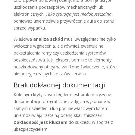
ono z powierzchownej oceny, która pomija ukryte
uszkodzenia podzespołów mechanicznych lub
elektronicznych.
Taka sytuacja jest niedopuszczalna
,
ponieważ uniemożliwia przywrócenie auta do stanu
sprzed wypadku.
Właściwa
analiza szkód
musi uwzględniać nie tylko
widoczne wgniecenia, ale również ewentualne
odkształcenia ramy czy uszkodzenia systemów
bezpieczeństwa. Jeśli ekspert pominie te elementy,
poszkodowany otrzyma zaniżone świadczenie, które
nie pokryje realnych kosztów serwisu.
Brak dokładnej dokumentacji
Kolejnym krytycznym błędem jest brak precyzyjnej
dokumentacji fotograficznej. Zdjęcia wykonane w
słabym oświetleniu lub pod niewłaściwym kątem
uniemożliwiają rzetelną ocenę skali zniszczeń.
Dokładność jest kluczem
do sukcesu w sporze z
ubezpieczycielem.