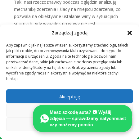
Tak, nasi rzeczoznawcy podczas oględzin analizują
mechanikę zderzenia i ślady na miejscu zdarzenia, co
pozwala na obiektywne ustalanie winy w sytuacjach
spornych, gdy wypadek drogowy nie jest
jednoznacznie oceniony przez policję.
Zarządzaj zgodą
Jakie dokumenty muszę
przygotować, aby otrzymać
Aby zapewnić jak najlepsze wrażenia, korzystamy z technologii, takich
rzetelne odszkodowanie po
jak pliki cookie, do przechowywania i/lub uzyskiwania dostępu do
wypadku?
informacji o urządzeniu. Zgoda na te technologie pozwoli nam
przetwarzać dane, takie jak zachowanie podczas przeglądania lub
unikalne identyfikatory na tej stronie. Brak wyrażenia zgody lub
Niezbędny będzie dowód rejestracyjny, historia
wycofanie zgody może niekorzystnie wpłynąć na niektóre cechy i
serwisowa pojazdu oraz zdjęcia z miejsca, w którym
funkcje.
nastąpił wypadek drogowy. Kompletna kalkulacja strat
wymaga pełnych danych o pojeździe i przebiegu
Akceptuję
zdarzenia.
Czy niezależna ekspertyza
techniczna pomoże mi, jeśli
Odmów
Masz szkodę auta? 📷 Wyślij
ubezpieczyciel orzekł szkodę
zdjęcia — sprawdzimy natychmiast
całkowitą?
Zobacz preferencje
czy możemy pomóc

Zdecydowanie tak. Profesjonalny raport eksperta