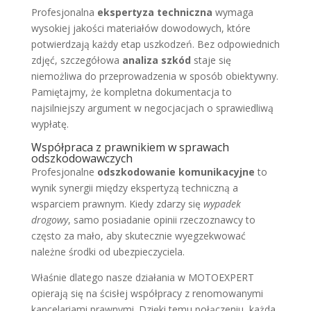
Profesjonalna
ekspertyza techniczna
wymaga
wysokiej jakości materiałów dowodowych, które
potwierdzają każdy etap uszkodzeń. Bez odpowiednich
zdjęć, szczegółowa
analiza szkód
staje się
niemożliwa do przeprowadzenia w sposób obiektywny.
Pamiętajmy, że kompletna dokumentacja to
najsilniejszy argument w negocjacjach o sprawiedliwą
wypłatę.
Współpraca z prawnikiem w sprawach
odszkodowawczych
Profesjonalne
odszkodowanie komunikacyjne
to
wynik synergii między ekspertyzą techniczną a
wsparciem prawnym. Kiedy zdarzy się
wypadek
drogowy
, samo posiadanie opinii rzeczoznawcy to
często za mało, aby skutecznie wyegzekwować
należne środki od ubezpieczyciela.
Właśnie dlatego nasze działania w MOTOEXPERT
opierają się na ścisłej współpracy z renomowanymi
kancelariami prawnymi. Dzięki temu połączeniu, każda