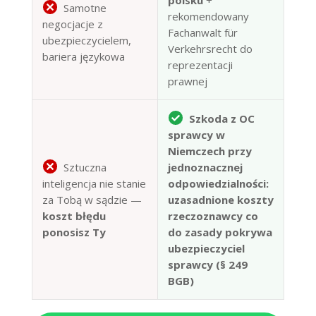
polsku
+
Samotne
rekomendowany
negocjacje z
Fachanwalt für
ubezpieczycielem,
Verkehrsrecht do
bariera językowa
reprezentacji
prawnej
Szkoda z OC
sprawcy w
Niemczech przy
Sztuczna
jednoznacznej
inteligencja nie stanie
odpowiedzialności:
za Tobą w sądzie —
uzasadnione koszty
koszt błędu
rzeczoznawcy co
ponosisz Ty
do zasady pokrywa
ubezpieczyciel
sprawcy (§ 249
BGB)