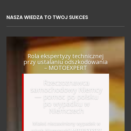
NASZA WIEDZA TO TWOJ SUKCES
Rola ekspertyzy technicznej
przy ustalaniu odszkodowania
– MOTOEXPERT
Rzeczoznawca
samochodowy Niemcy
— pomoc po polsku
po wypadku w
Niemczech
Miałeś niezawiniony wypadek w
całych Niemczech?
MOTOEXPERT