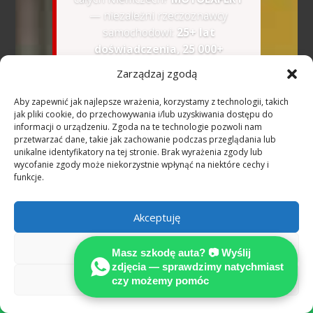
— niezależni rzeczoznawcy
samochodowi:
25+ lat
doświadczenia, 25 000+
wykonanych opinii
. Oględziny na
Zarządzaj zgodą
miejscu (A1–A9 i cała sieć
autostrad DE). Przy szkodzie z OC
Aby zapewnić jak najlepsze wrażenia, korzystamy z technologii, takich
sprawcy i jednoznacznej
jak pliki cookie, do przechowywania i/lub uzyskiwania dostępu do
informacji o urządzeniu. Zgoda na te technologie pozwoli nam
odpowiedzialności uzasadnione
przetwarzać dane, takie jak zachowanie podczas przeglądania lub
koszty rzeczoznawcy co do zasady
unikalne identyfikatory na tej stronie. Brak wyrażenia zgody lub
pokrywa ubezpieczyciel sprawcy
wycofanie zgody może niekorzystnie wpłynąć na niektóre cechy i
funkcje.
(§ 249 BGB).
🇺🇦
Розмовляємо українською
Akceptuję
—
WhatsApp українською
Odmów
Masz szkodę auta? 📷 Wyślij
zdjęcia — sprawdzimy natychmiast
📷 Wyślij zdjęcia na
Zobacz preferencje
czy możemy pomóc

WhatsApp — bezpłatna
wstępna ocena