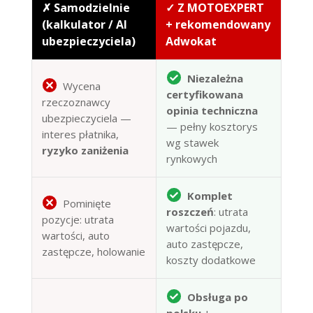
✗ Samodzielnie
✓ Z MOTOEXPERT
(kalkulator / AI
+ rekomendowany
ubezpieczyciela)
Adwokat
Niezależna
Wycena
certyfikowana
rzeczoznawcy
opinia techniczna
ubezpieczyciela —
— pełny kosztorys
interes płatnika,
wg stawek
ryzyko zaniżenia
rynkowych
Komplet
Pominięte
roszczeń
: utrata
pozycje: utrata
wartości pojazdu,
wartości, auto
auto zastępcze,
zastępcze, holowanie
koszty dodatkowe
Obsługa po