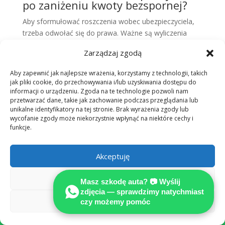
po zaniżeniu kwoty bezspornej?
Aby sformułować roszczenia wobec ubezpieczyciela,
trzeba odwołać się do prawa. Ważne są wyliczenia
oparte na realnych cenach. Współpraca z
Zarządzaj zgodą
MOTOEXPERT pozwala na przygotowanie silnego
odwołania.
Aby zapewnić jak najlepsze wrażenia, korzystamy z technologii, takich
Jakie prawa przysługują
jak pliki cookie, do przechowywania i/lub uzyskiwania dostępu do
poszkodowanemu, gdy procedura
informacji o urządzeniu. Zgoda na te technologie pozwoli nam
ubezpieczeniowa wydaje się
przetwarzać dane, takie jak zachowanie podczas przeglądania lub
niesprawiedliwa?
unikalne identyfikatory na tej stronie. Brak wyrażenia zgody lub
wycofanie zgody może niekorzystnie wpłynąć na niektóre cechy i
funkcje.
Poszkodowany ma prawo do wyboru niezależnego
rzeczoznawcy. Ma też prawo do darmowej pomocy
prawnej. Rozumiejąc procedurę ubezpieczeniową,
Akceptuję
możemy skuteczniej walczyć o pełną rekompensatę.
Odmów
Masz szkodę auta? 📷 Wyślij
Likwidacja szkody:
zdjęcia — sprawdzimy natychmiast
Zobacz preferencje
samodzielnie czy z
czy możemy pomóc

MOTOEXPERT?