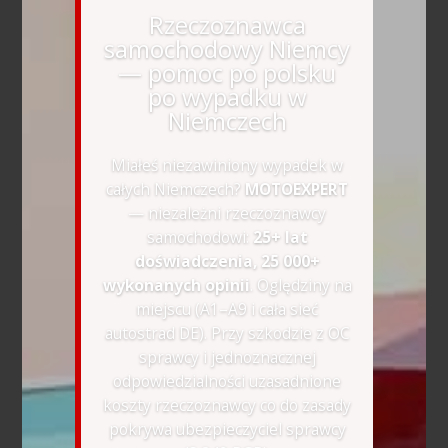
Rzeczoznawca
samochodowy Niemcy
— pomoc po polsku
po wypadku w
Niemczech
Miałeś niezawiniony wypadek w
całych Niemczech?
MOTOEXPERT
— niezależni rzeczoznawcy
samochodowi:
25+ lat
doświadczenia, 25 000+
wykonanych opinii
. Oględziny na
miejscu (A1–A9 i cała sieć
autostrad DE). Przy szkodzie z OC
sprawcy i jednoznacznej
odpowiedzialności uzasadnione
koszty rzeczoznawcy co do zasady
pokrywa ubezpieczyciel sprawcy