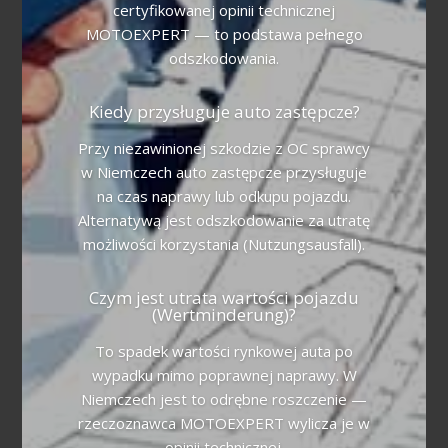
certyfikowanej opinii technicznej
MOTOEXPERT — to podstawa pełnego
odszkodowania.
Kiedy przysługuje auto zastępcze?
Przy niezawinionej szkodzie z OC sprawcy
w Niemczech auto zastępcze przysługuje
na czas naprawy lub odkupu pojazdu.
Alternatywą jest odszkodowanie za utratę
możliwości korzystania (Nutzungsausfall).
Czym jest utrata wartości pojazdu
(Wertminderung)?
To spadek wartości rynkowej auta po
wypadku mimo poprawnej naprawy. W
Niemczech jest to odrębne roszczenie —
rzeczoznawca MOTOEXPERT wylicza je w
opinii technicznej.