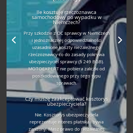
Ile kosztuje rzeczoznawca
samochodowy po wypadku w
Niemczech?
Przy szkodzie z OC sprawcy w Niemczech
i jednoznacznej odpowiedzialności
uzasadnione koszty niezależnego
rzeczoznawcy co do zasady pokrywa
ubezpieczyciel sprawcy (§ 249 BGB).
MOTOEXPERT nie pobiera zaliczki od
poszkodowanego przy tego typu
sprawach.
Czy muszę zaakceptować kosztorys
ubezpieczyciela?
Nie. Kosztorys ubezpieczyciela
reprezentuje interes płatnika i bywa
zaniżony. Masz prawo do niezależnej,