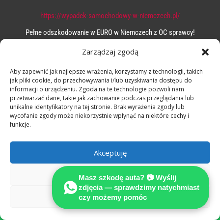
https://wypadek-samochodowy-w-niemczech.pl/
Pełne odszkodowanie w EURO w Niemczech z OC sprawcy!
– ZAPYTAJ EKSPERTA !
Zarządzaj zgodą
– MOWIMY PO POLSKU !
Aby zapewnić jak najlepsze wrażenia, korzystamy z technologii, takich
jak pliki cookie, do przechowywania i/lub uzyskiwania dostępu do
informacji o urządzeniu. Zgoda na te technologie pozwoli nam
przetwarzać dane, takie jak zachowanie podczas przeglądania lub
unikalne identyfikatory na tej stronie. Brak wyrażenia zgody lub
wycofanie zgody może niekorzystnie wpłynąć na niektóre cechy i
funkcje.
Akceptuję
Odmów
Masz szkodę auta? 📷 Wyślij
zdjęcia — sprawdzimy natychmiast
Zobacz preferencje
czy możemy pomóc
