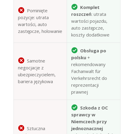
Komplet
Pominięte
roszczeń
: utrata
pozycje: utrata
wartości pojazdu,
wartości, auto
auto zastępcze,
zastępcze, holowanie
koszty dodatkowe
Obsługa po
polsku
+
Samotne
rekomendowany
negocjacje z
Fachanwalt für
ubezpieczycielem,
Verkehrsrecht do
bariera językowa
reprezentacji
prawnej
Szkoda z OC
sprawcy w
Niemczech przy
Sztuczna
jednoznacznej