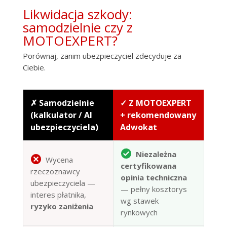
Likwidacja szkody:
samodzielnie czy z
MOTOEXPERT?
Porównaj, zanim ubezpieczyciel zdecyduje za
Ciebie.
✗ Samodzielnie
✓ Z MOTOEXPERT
(kalkulator / AI
+ rekomendowany
ubezpieczyciela)
Adwokat
Niezależna
Wycena
certyfikowana
rzeczoznawcy
opinia techniczna
ubezpieczyciela —
— pełny kosztorys
interes płatnika,
wg stawek
ryzyko zaniżenia
rynkowych