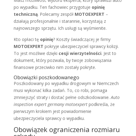
Masz możliwość wyboru eksperta, który sprawdzi auto
po wypadku. Ten fachowiec przygotuje
opinię
techniczną
. Polecamy zespół
MOTOEXPERT
–
działają profesjonalnie i starannie, korzystają z
najnowszego sprzętu. Ich usługi są wyśmienite.
Kto opłaci tę
opinię
? Koszty świadczącej je firmy
MOTOEXPERT
pokryje ubezpieczyciel sprawcy kolizji.
To jest możliwe dzięki
cesji wierzytelności
. Jest to
dokument, który pozwala, by twoje zobowiązania
finansowe przeciwko nim zostały pokryte.
Obowiązki poszkodowanego
Poszkodowany po wypadku drogowym w Niemczech
musi wykonać kilka zadań. To, co robi, pomaga
zmniejszyć straty i dostać pełne odszkodowanie.
Auto
inspection expert germany motoexpert
podkreśla, że
pierwszym krokiem jest powiadomienie
ubezpieczyciela sprawcy o wypadku.
Obowiązek ograniczenia rozmiaru
szkody