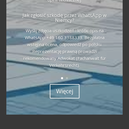
Jak zgłosić szkodę przez WhatsApp w
Niemcy?
Wyślij zdjęcia uszkodzeń i krótki opis na
WhatsApp +49 160 3388333. Bezpłatna
wstępna ocena, odpowiedź po polsku.
Reprezentację prawną prowadzi
rekomendowany Adwokat (Fachanwalt für
Verkehrsrecht).
Więcej