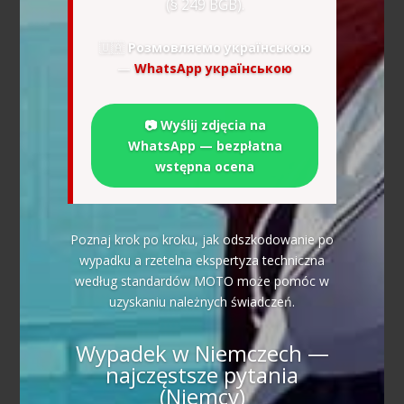
(§ 249 BGB).
🇺🇦
Розмовляємо українською
—
WhatsApp українською
📷 Wyślij zdjęcia na
WhatsApp — bezpłatna
wstępna ocena
Poznaj krok po kroku, jak odszkodowanie po
wypadku a rzetelna ekspertyza techniczna
według standardów MOTO może pomóc w
uzyskaniu należnych świadczeń.
Wypadek w Niemczech —
najczęstsze pytania
(Niemcy)