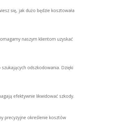
z się, jak dużo będzie kosztowała
ak pomagamy naszym klientom uzyskać
b szukających odszkodowania. Dzięki
omagają efektywnie likwidować szkody.
y precyzyjne określenie kosztów