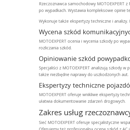
Rzeczoznawca samochodowy MOTOEXPERT z Niemi
po wypadkach. Wystawia kompleksowe opinie tec
Wykonuje także ekspertyzy techniczne i analiz
Wycena szkód komunikacyjny
MOTOEXPERT ocenia i wycenia szkody po wypadka
rozliczania szkód.
Opiniowanie szkód powypadk
Specjaliści z MOTOEXPERT analizują szkody w p
także niezbędne naprawy do uszkodzonych aut.
Ekspertyzy techniczne pojazd
MOTOEXPERT oferuje wnikliwe ekspertyzy techn
ułatwia dokumentowanie zdarzeń drogowych.
Zakres usług rzeczozna
Sieć MOTOEXPERT oferuje specjalistyczne wspa
Oferujemy też profesjonalną ocenę szkód z AC i