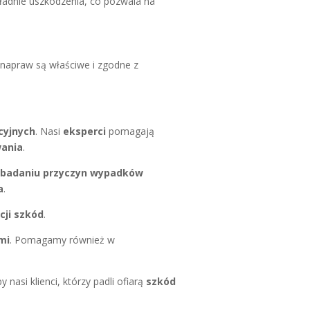
kładnie uszkodzenia, co pozwala na
 napraw są właściwe i zgodne z
cyjnych
. Nasi
eksperci
pomagają
ania
.
i
badaniu przyczyn wypadków
a
.
cji szkód
.
mi
. Pomagamy również w
by nasi klienci, którzy padli ofiarą
szkód