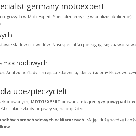
pecialist germany motoexpert
rogowych w MotoExpert. Specjalizujemy się w analizie okoliczności 
.
wych
tawie śladów i dowodów. Nasi specjaliści posługują się zaawansowan
 samochodowych
 Analizując ślady z miejsca zdarzenia, identyfikujemy kluczowe czy
la ubezpieczycieli
oszkodowanych,
MOTOEXPERT
prowadzi
ekspertyzy powypadkowe
lić, jakie szkody pojawiły się na pojeździe.
padków samochodowych w Niemczech
. Mając dużą wiedzę i d
adków
.