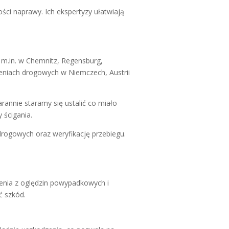
ci naprawy. Ich ekspertyzy ułatwiają
m.in. w Chemnitz, Regensburg,
zeniach drogowych w Niemczech, Austrii
annie staramy się ustalić co miało
 ścigania.
rogowych oraz weryfikację przebiegu.
enia z
oględzin powypadkowych
i
ć szkód
.