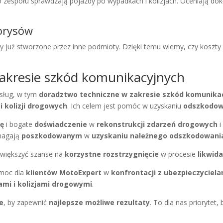
go zespołu sprawdzają pojazdy po
wypadkach i kolizjach
. Oceniają do
torysów
y już stworzone przez inne podmioty. Dzięki temu wiemy, czy koszty
akresie szkód komunikacyjnych
usług, w tym
doradztwo techniczne w zakresie szkód komunika
 kolizji drogowych
. Ich celem jest pomóc w uzyskaniu
odszkodow
zę
i bogate
doświadczenie
w
rekonstrukcji zdarzeń drogowych
omagają
poszkodowanym
w
uzyskaniu należnego odszkodowani
 zwiększyć szanse na
korzystne rozstrzygnięcie
w procesie
likwida
moc dla
klientów MotoExpert
w
konfrontacji z ubezpieczyciela
mi i kolizjami drogowymi
.
e
, by zapewnić
najlepsze możliwe rezultaty
. To dla nas priorytet, 