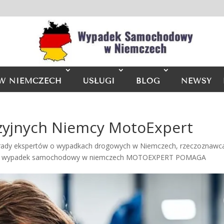
W NIEMCZECH
USŁUGI
BLOG
NEWSY
zyjnych Niemcy MotoExpert
rady ekspertów o wypadkach drogowych w Niemczech
,
rzeczoznawc
,
wypadek samochodowy w niemczech MOTOEXPERT POMAGA