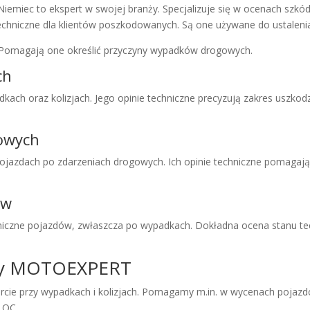
ec to ekspert w swojej branży. Specjalizuje się w ocenach szkód
hniczne dla klientów poszkodowanych. Są one używane do ustalenia
y. Pomagają one określić przyczyny wypadków drogowych.
ch
ch oraz kolizjach. Jego opinie techniczne precyzują zakres uszkod
owych
ojazdach po zdarzeniach drogowych. Ich opinie techniczne pomagają
ów
iczne pojazdów, zwłaszcza po wypadkach. Dokładna ocena stanu tec
wcy MOTOEXPERT
rcie przy wypadkach i kolizjach. Pomagamy m.in. w wycenach pojaz
 OC.