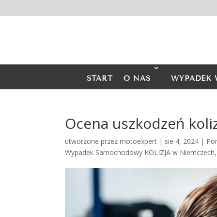
START
O NAS
WYPADEK 
Ocena uszkodzeń koli
utworzone przez
motoexpert
|
sie 4, 2024
|
Po
Wypadek Samochodowy KOLIZJA w Niemczech