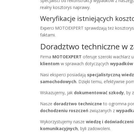
Specjaliści od rekonstrukcji wypadków z nasze
realny
kosztorys naprawy
.
Weryfikacje istniejących kosz
Experci MOTOEXPERT
sprawdzają też kosztorys
faktami.
Doradztwo techniczne w z
Firma
MOTOEXPERT
oferuje szeroki wachlarz 
klientom
w sprawach dotyczących
wypadków i
Nasi eksperci posiadają
specjalistyczną wied
samochodowych
. Dzięki temu, efektywnie p
Wskazujemy, jak
dokumentować szkody
, by
Nasze
doradztwo techniczne
to ogromna po
dochodzeniu roszczeń
związanych z
wypadka
Wykorzystujemy nasze
wiedzę i doświadczeni
komunikacyjnych
, byli zadowoleni.