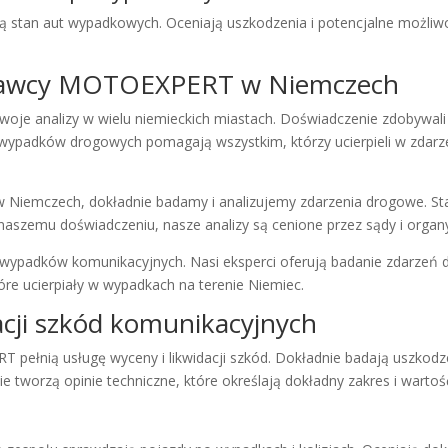
 stan aut wypadkowych. Oceniają uszkodzenia i potencjalne możliwoś
oznawcy MOTOEXPERT w Niemczech
 analizy w wielu niemieckich miastach. Doświadczenie zdobywali 
cji wypadków drogowych pomagają wszystkim, którzy ucierpieli w zdar
 Niemczech, dokładnie badamy i analizujemy zdarzenia drogowe. Star
naszemu doświadczeniu, nasze analizy są cenione przez sądy i organy
wypadków komunikacyjnych. Nasi eksperci oferują badanie zdarzeń d
 ucierpiały w wypadkach na terenie Niemiec.
acji szkód komunikacyjnych
pełnią usługę wyceny i likwidacji szkód. Dokładnie badają uszkodz
wie tworzą
opinie techniczne
, które określają
dokładny zakres i wartoś