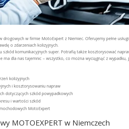
ów drogowych w firmie MotoExpert z Niemiec. Oferujemy pełne usłu
wdę o zdarzeniach kolizyjnych.
 szkód komunikacyjnych super. Potrafią także kosztorysować naprawy, 
Nie ma dla nas tajemnic – wszystko, co można wyciągnąć z wypadku, j
rzeń kolizyjnych
yjnych i kosztorysowaniu napraw
nych dotyczących szkód powypadkowych
kresu i wartości szkód
samochodowych MotoExpert
owy MOTOEXPERT w Niemczech