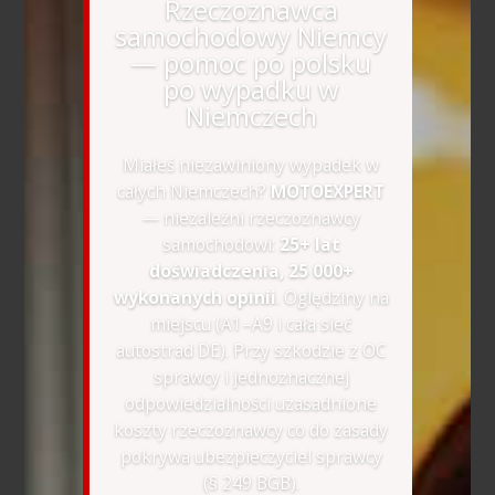
Rzeczoznawca
samochodowy Niemcy
— pomoc po polsku
po wypadku w
Niemczech
Miałeś niezawiniony wypadek w
całych Niemczech?
MOTOEXPERT
— niezależni rzeczoznawcy
samochodowi:
25+ lat
doświadczenia, 25 000+
wykonanych opinii
. Oględziny na
miejscu (A1–A9 i cała sieć
autostrad DE). Przy szkodzie z OC
sprawcy i jednoznacznej
odpowiedzialności uzasadnione
koszty rzeczoznawcy co do zasady
pokrywa ubezpieczyciel sprawcy
(§ 249 BGB).