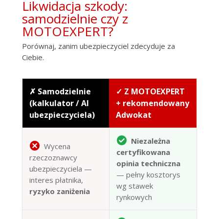
Likwidacja szkody:
samodzielnie czy z
MOTOEXPERT?
Porównaj, zanim ubezpieczyciel zdecyduje za
Ciebie.
✗ Samodzielnie
✓ Z MOTOEXPERT
(kalkulator / AI
+ rekomendowany
ubezpieczyciela)
Adwokat
Niezależna
Wycena
certyfikowana
rzeczoznawcy
opinia techniczna
ubezpieczyciela —
— pełny kosztorys
interes płatnika,
wg stawek
ryzyko zaniżenia
rynkowych