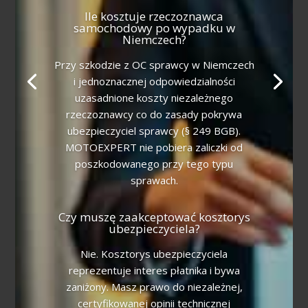
Ile kosztuje rzeczoznawca
samochodowy po wypadku w
Niemczech?
Przy szkodzie z OC sprawcy w Niemczech
i jednoznacznej odpowiedzialności
uzasadnione koszty niezależnego
rzeczoznawcy co do zasady pokrywa
ubezpieczyciel sprawcy (§ 249 BGB).
MOTOEXPERT nie pobiera zaliczki od
poszkodowanego przy tego typu
sprawach.
Czy muszę zaakceptować kosztorys
ubezpieczyciela?
Nie. Kosztorys ubezpieczyciela
reprezentuje interes płatnika i bywa
zaniżony. Masz prawo do niezależnej,
certyfikowanej opinii technicznej