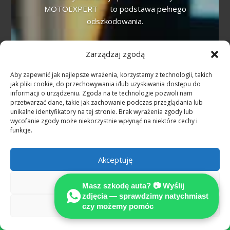
MOTOEXPERT — to podstawa pełnego
odszkodowania.
Kiedy przysługuje auto zastępcze?
Zarządzaj zgodą
Przy niezawinionej szkodzie z OC sprawcy
Aby zapewnić jak najlepsze wrażenia, korzystamy z technologii, takich
w Niemczech auto zastępcze przysługuje
jak pliki cookie, do przechowywania i/lub uzyskiwania dostępu do
na czas naprawy lub odkupu pojazdu.
informacji o urządzeniu. Zgoda na te technologie pozwoli nam
przetwarzać dane, takie jak zachowanie podczas przeglądania lub
Alternatywą jest odszkodowanie za utratę
unikalne identyfikatory na tej stronie. Brak wyrażenia zgody lub
możliwości korzystania (Nutzungsausfall).
wycofanie zgody może niekorzystnie wpłynąć na niektóre cechy i
funkcje.
Czym jest utrata wartości pojazdu
(Wertminderung)?
Akceptuję
To spadek wartości rynkowej auta po
Odmów
wypadku mimo poprawnej naprawy. W
Masz szkodę auta? 📷 Wyślij
Niemczech jest to odrębne roszczenie —
zdjęcia — sprawdzimy natychmiast
Zobacz preferencje
czy możemy pomóc
rzeczoznawca MOTOEXPERT wylicza je w

opinii technicznej.