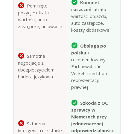
Komplet
Pominięte
roszczeń
: utrata
pozycje: utrata
wartości pojazdu,
wartości, auto
auto zastępcze,
zastępcze, holowanie
koszty dodatkowe
Obsługa po
polsku
+
Samotne
rekomendowany
negocjacje z
Fachanwalt für
ubezpieczycielem,
Verkehrsrecht do
bariera językowa
reprezentacji
prawnej
Szkoda z OC
sprawcy w
Niemczech przy
Sztuczna
jednoznacznej
inteligencja nie stanie
odpowiedzialności: