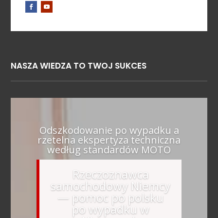
NASZA WIEDZA TO TWOJ SUKCES
Odszkodowanie po wypadku a
rzetelna ekspertyza techniczna
według standardów MOTO
Rzeczoznawca
samochodowy Niemcy
— pomoc po polsku
po wypadku w