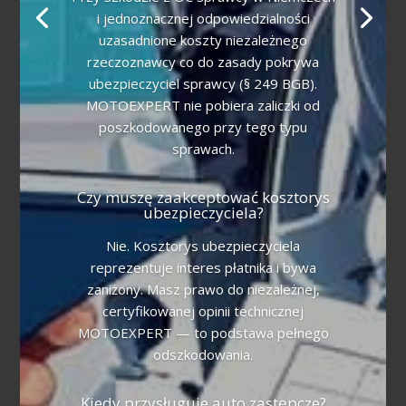
i jednoznacznej odpowiedzialności
uzasadnione koszty niezależnego
rzeczoznawcy co do zasady pokrywa
ubezpieczyciel sprawcy (§ 249 BGB).
MOTOEXPERT nie pobiera zaliczki od
poszkodowanego przy tego typu
sprawach.
Czy muszę zaakceptować kosztorys
ubezpieczyciela?
Nie. Kosztorys ubezpieczyciela
reprezentuje interes płatnika i bywa
zaniżony. Masz prawo do niezależnej,
certyfikowanej opinii technicznej
MOTOEXPERT — to podstawa pełnego
odszkodowania.
Kiedy przysługuje auto zastępcze?