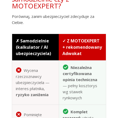
MOTOEXPERT?
Porównaj, zanim ubezpieczyciel zdecyduje za
Ciebie.
✗ Samodzielnie
✓ Z MOTOEXPERT
(kalkulator / AI
+ rekomendowany
ubezpieczyciela)
Adwokat
Niezależna
Wycena
certyfikowana
rzeczoznawcy
opinia techniczna
ubezpieczyciela —
— pełny kosztorys
interes płatnika,
wg stawek
ryzyko zaniżenia
rynkowych
Komplet
Pominięte
roszczeń
: utrata