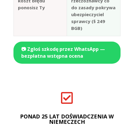
koszt błędu
rzeczoznawcy co
ponosisz Ty
do zasady pokrywa
ubezpieczyciel
sprawcy (§ 249
BGB)
📷 Zgłoś szkodę przez WhatsApp —
bezpłatna wstępna ocena

PONAD 25 LAT DOŚWIADCZENIA W
NIEMECZECH