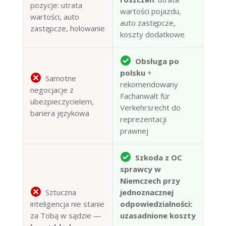
pozycje: utrata
wartości pojazdu,
wartości, auto
auto zastępcze,
zastępcze, holowanie
koszty dodatkowe
Obsługa po
polsku
+
Samotne
rekomendowany
negocjacje z
Fachanwalt für
ubezpieczycielem,
Verkehrsrecht do
bariera językowa
reprezentacji
prawnej
Szkoda z OC
sprawcy w
Niemczech przy
Sztuczna
jednoznacznej
inteligencja nie stanie
odpowiedzialności:
za Tobą w sądzie —
uzasadnione koszty