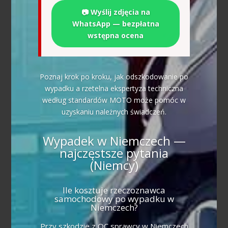
📷 Wyślij zdjęcia na
WhatsApp — bezpłatna
wstępna ocena
Poznaj krok po kroku, jak odszkodowanie po
wypadku a rzetelna ekspertyza techniczna
według standardów MOTO może pomóc w
uzyskaniu należnych świadczeń.
Wypadek w Niemczech —
najczęstsze pytania
(Niemcy)
Ile kosztuje rzeczoznawca
samochodowy po wypadku w
Niemczech?
Przy szkodzie z OC sprawcy w Niemczech