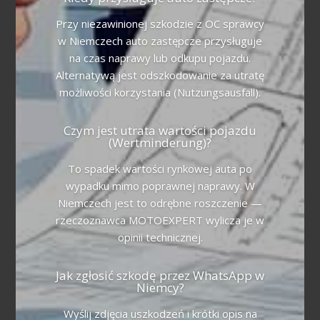
Przy niezawinionej szkodzie z OC sprawcy
w Niemczech auto zastępcze przysługuje
na czas naprawy lub odkupu pojazdu.
Alternatywą jest odszkodowanie za utratę
możliwości korzystania (Nutzungsausfall).
Czym jest utrata wartości pojazdu
(Wertminderung)?
To spadek wartości rynkowej auta po
wypadku mimo poprawnej naprawy. W
Niemczech jest to odrębne roszczenie —
rzeczoznawca MOTOEXPERT wylicza je w
opinii technicznej.
Jak zgłosić szkodę przez WhatsApp w
Niemcy?
Wyślij zdjęcia uszkodzeń i krótki opis na