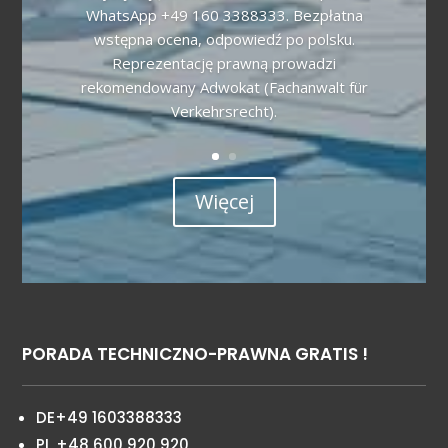
WhatsApp +49 160 3388333. Bezpłatna
wstępna ocena, odpowiedź po polsku.
Reprezentację prawną prowadzi
rekomendowany Adwokat (Fachanwalt für
Verkehrsrecht).
Więcej
PORADA TECHNICZNO-PRAWNA GRATIS !
DE+49 1603388333
PL +48 600 920 920