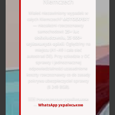
Niemczech
Miałeś niezawiniony wypadek w
całych Niemczech?
MOTOEXPERT
— niezależni rzeczoznawcy
samochodowi:
25+ lat
doświadczenia, 25 000+
wykonanych opinii
. Oględziny na
miejscu (A1–A9 i cała sieć
autostrad DE). Przy szkodzie z OC
sprawcy i jednoznacznej
odpowiedzialności uzasadnione
koszty rzeczoznawcy co do zasady
pokrywa ubezpieczyciel sprawcy
(§ 249 BGB).
🇺🇦
Розмовляємо українською
—
WhatsApp українською