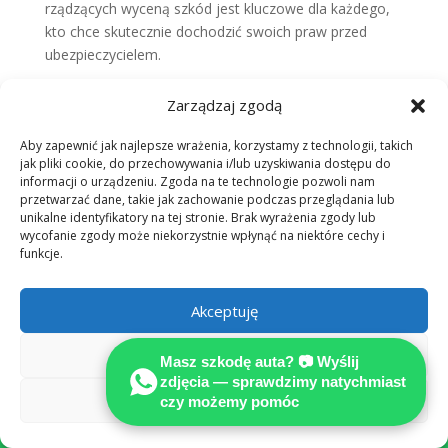
rządzących wyceną szkód jest kluczowe dla każdego,
kto chce skutecznie dochodzić swoich praw przed
ubezpieczycielem.
Najważniejsze wnioski
Zarządzaj zgodą
Skuteczna walka o sprawiedliwe odszkodowanie opiera
Aby zapewnić jak najlepsze wrażenia, korzystamy z technologii, takich
się na rzetelnej dokumentacji.
Niezależna
jak pliki cookie, do przechowywania i/lub uzyskiwania dostępu do
ekspertyza techniczna
stanowi fundament, który
informacji o urządzeniu. Zgoda na te technologie pozwoli nam
pozwala na obiektywne określenie rozmiaru zniszczeń,
przetwarzać dane, takie jak zachowanie podczas przeglądania lub
eliminując ryzyko zaniżonych wycen.
unikalne identyfikatory na tej stronie. Brak wyrażenia zgody lub
wycofanie zgody może niekorzystnie wpłynąć na niektóre cechy i
Warto pamiętać, że czas odgrywa istotną rolę w
funkcje.
procesie likwidacji szkody. Im szybciej zabezpieczą
Państwo dowody, tym większa szansa na uzyskanie
Akceptuję
pełnej rekompensaty za poniesione straty.
Praktyczne porady dla
Odmów
Masz szkodę auta? 📷 Wyślij
poszkodowanych
zdjęcia — sprawdzimy natychmiast
Zobacz preferencje
czy możemy pomóc

Po wystąpieniu zdarzenia zalecamy przede wszystkim
zachowanie spokoju i dokładne udokumentowanie