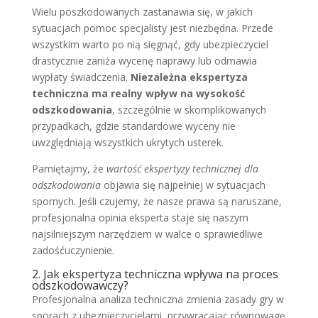
Wielu poszkodowanych zastanawia się, w jakich
sytuacjach pomoc specjalisty jest niezbędna. Przede
wszystkim warto po nią sięgnąć, gdy ubezpieczyciel
drastycznie zaniża wycenę naprawy lub odmawia
wypłaty świadczenia.
Niezależna ekspertyza
techniczna ma realny wpływ na wysokość
odszkodowania
, szczególnie w skomplikowanych
przypadkach, gdzie standardowe wyceny nie
uwzględniają wszystkich ukrytych usterek.
Pamiętajmy, że
wartość ekspertyzy technicznej dla
odszkodowania
objawia się najpełniej w sytuacjach
spornych. Jeśli czujemy, że nasze prawa są naruszane,
profesjonalna opinia eksperta staje się naszym
najsilniejszym narzędziem w walce o sprawiedliwe
zadośćuczynienie.
2. Jak ekspertyza techniczna wpływa na proces
odszkodowawczy?
Profesjonalna analiza techniczna zmienia zasady gry w
sporach z ubezpieczycielami, przywracając równowagę