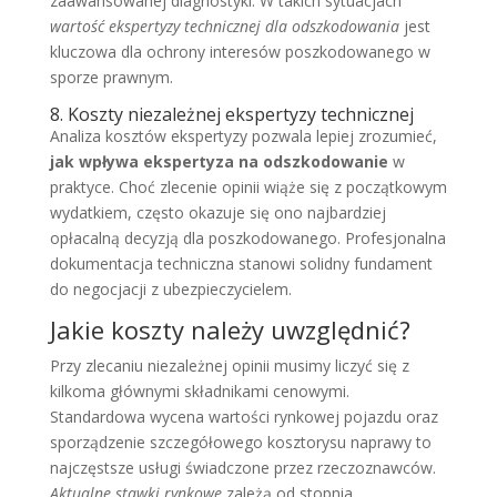
zaawansowanej diagnostyki. W takich sytuacjach
wartość ekspertyzy technicznej dla odszkodowania
jest
kluczowa dla ochrony interesów poszkodowanego w
sporze prawnym.
8. Koszty niezależnej ekspertyzy technicznej
Analiza kosztów ekspertyzy pozwala lepiej zrozumieć,
jak wpływa ekspertyza na odszkodowanie
w
praktyce. Choć zlecenie opinii wiąże się z początkowym
wydatkiem, często okazuje się ono najbardziej
opłacalną decyzją dla poszkodowanego. Profesjonalna
dokumentacja techniczna stanowi solidny fundament
do negocjacji z ubezpieczycielem.
Jakie koszty należy uwzględnić?
Przy zlecaniu niezależnej opinii musimy liczyć się z
kilkoma głównymi składnikami cenowymi.
Standardowa wycena wartości rynkowej pojazdu oraz
sporządzenie szczegółowego kosztorysu naprawy to
najczęstsze usługi świadczone przez rzeczoznawców.
Aktualne stawki rynkowe
zależą od stopnia