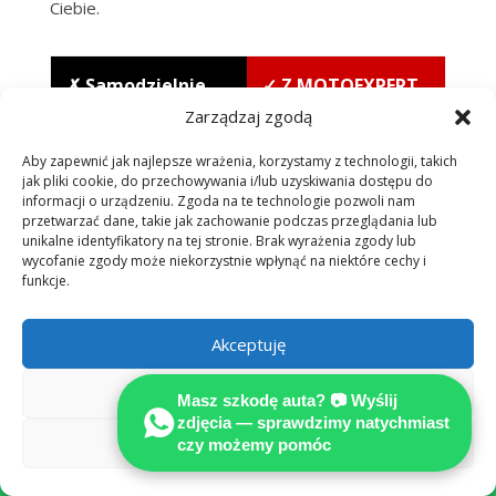
Ciebie.
✗ Samodzielnie
✓ Z MOTOEXPERT
(kalkulator / AI
+ rekomendowany
Zarządzaj zgodą
ubezpieczyciela)
Adwokat
Aby zapewnić jak najlepsze wrażenia, korzystamy z technologii, takich
jak pliki cookie, do przechowywania i/lub uzyskiwania dostępu do
Niezależna
informacji o urządzeniu. Zgoda na te technologie pozwoli nam
Wycena
przetwarzać dane, takie jak zachowanie podczas przeglądania lub
certyfikowana
rzeczoznawcy
unikalne identyfikatory na tej stronie. Brak wyrażenia zgody lub
opinia techniczna
ubezpieczyciela —
wycofanie zgody może niekorzystnie wpłynąć na niektóre cechy i
— pełny kosztorys
funkcje.
interes płatnika,
wg stawek
ryzyko zaniżenia
rynkowych
Akceptuję
Komplet
Odmów
Pominięte
Masz szkodę auta? 📷 Wyślij
roszczeń
: utrata
pozycje: utrata
zdjęcia — sprawdzimy natychmiast
wartości pojazdu,
Zobacz preferencje
czy możemy pomóc
wartości, auto

auto zastępcze,
zastępcze, holowanie
koszty dodatkowe