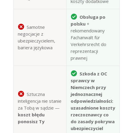
koszty dodatkowe
Obsługa po
polsku
+
Samotne
rekomendowany
negocjacje z
Fachanwalt für
ubezpieczycielem,
Verkehrsrecht do
bariera językowa
reprezentacji
prawnej
Szkoda z OC
sprawcy w
Niemczech przy
Sztuczna
jednoznacznej
inteligencja nie stanie
odpowiedzialności:
za Tobą w sądzie —
uzasadnione koszty
koszt błędu
rzeczoznawcy co
ponosisz Ty
do zasady pokrywa
ubezpieczyciel