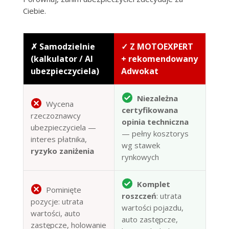
Ciebie.
✗ Samodzielnie
✓ Z MOTOEXPERT
(kalkulator / AI
+ rekomendowany
ubezpieczyciela)
Adwokat
Niezależna
Wycena
certyfikowana
rzeczoznawcy
opinia techniczna
ubezpieczyciela —
— pełny kosztorys
interes płatnika,
wg stawek
ryzyko zaniżenia
rynkowych
Komplet
Pominięte
roszczeń
: utrata
pozycje: utrata
wartości pojazdu,
wartości, auto
auto zastępcze,
zastępcze, holowanie