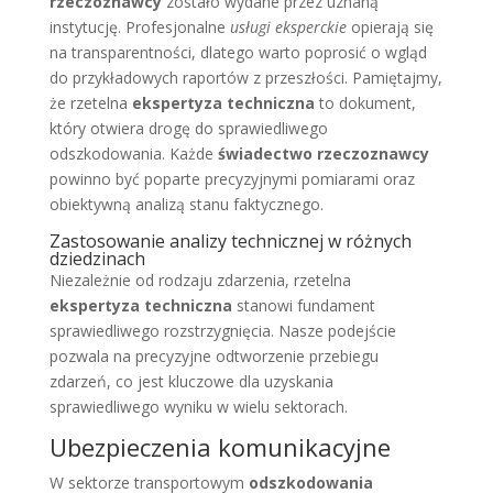
rzeczoznawcy
zostało wydane przez uznaną
instytucję. Profesjonalne
usługi eksperckie
opierają się
na transparentności, dlatego warto poprosić o wgląd
do przykładowych raportów z przeszłości. Pamiętajmy,
że rzetelna
ekspertyza techniczna
to dokument,
który otwiera drogę do sprawiedliwego
odszkodowania. Każde
świadectwo rzeczoznawcy
powinno być poparte precyzyjnymi pomiarami oraz
obiektywną analizą stanu faktycznego.
Zastosowanie analizy technicznej w różnych
dziedzinach
Niezależnie od rodzaju zdarzenia, rzetelna
ekspertyza techniczna
stanowi fundament
sprawiedliwego rozstrzygnięcia. Nasze podejście
pozwala na precyzyjne odtworzenie przebiegu
zdarzeń, co jest kluczowe dla uzyskania
sprawiedliwego wyniku w wielu sektorach.
Ubezpieczenia komunikacyjne
W sektorze transportowym
odszkodowania