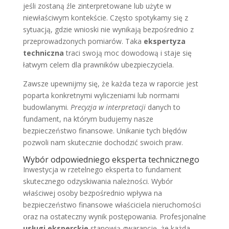
jeśli zostaną źle zinterpretowane lub użyte w
niewłaściwym kontekście. Często spotykamy się z
sytuacją, gdzie wnioski nie wynikają bezpośrednio z
przeprowadzonych pomiarów. Taka
ekspertyza
techniczna
traci swoją moc dowodową i staje się
łatwym celem dla prawników ubezpieczyciela.
Zawsze upewnijmy się, że każda teza w raporcie jest
poparta konkretnymi wyliczeniami lub normami
budowlanymi.
Precyzja w interpretacji
danych to
fundament, na którym budujemy nasze
bezpieczeństwo finansowe. Unikanie tych błędów
pozwoli nam skutecznie dochodzić swoich praw.
Wybór odpowiedniego eksperta technicznego
Inwestycja w rzetelnego eksperta to fundament
skutecznego odzyskiwania należności. Wybór
właściwej osoby bezpośrednio wpływa na
bezpieczeństwo finansowe właściciela nieruchomości
oraz na ostateczny wynik postępowania. Profesjonalne
usługi eksperckie
stanowią gwarancję, że każda