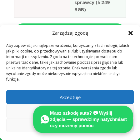
sprawcy (§ 249
BGB)
📷 Zgłoś szkodę przez WhatsApp —
Zarządzaj zgodą
bezpłatna wstępna ocena
Aby zapewnić jak najlepsze wrażenia, korzystamy z technologii, takich
jak pliki cookie, do przechowywania i/lub uzyskiwania dostępu do
informacji o urządzeniu. Zgoda na te technologie pozwoli nam
przetwarzać dane, takie jak zachowanie podczas przeglądania lub
unikalne identyfikatory na tej stronie. Brak wyrażenia zgody lub
wycofanie zgody może niekorzystnie wpłynąć na niektóre cechy i
funkcje.
Akceptuję

Odmów
Masz szkodę auta? 📷 Wyślij
zdjęcia — sprawdzimy natychmiast
PONAD 25 LAT DOŚWIADCZENIA W
Zobacz preferencje
czy możemy pomóc
NIEMECZECH
