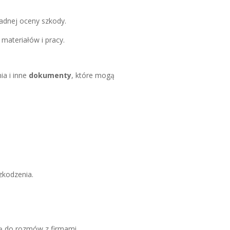
adnej oceny szkody.
 materiałów i pracy.
ia i inne
dokumenty
, które mogą
zkodzenia.
awą do rozmów z firmami