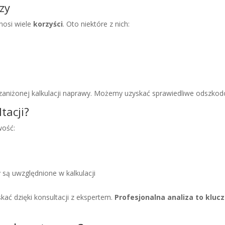
izy
nosi wiele
korzyści
. Oto niektóre z nich:
 zaniżonej kalkulacji naprawy. Możemy uzyskać sprawiedliwe odszkod
tacji?
wość:
 są uwzględnione w kalkulacji
kać dzięki konsultacji z ekspertem.
Profesjonalna analiza to kluc