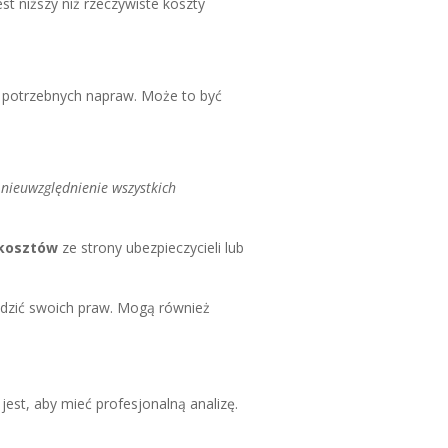
st niższy niż rzeczywiste koszty
h potrzebnych napraw. Może to być
o
nieuwzględnienie wszystkich
 kosztów
ze strony ubezpieczycieli lub
odzić swoich praw. Mogą również
est, aby mieć profesjonalną analizę.