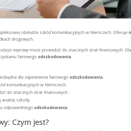
kompleksowej obsłudze szkód komunikacyjnych w Niemczech. Oferuje
n
dkach drogowych.
kulacja naprawy
może prowadzić do znacznych strat finansowych. Dl
uzyskaniu fairowego
odszkodowania
.
niezbędna dla zapewnienia fairowego
odszkodowania
.
zkód komunikacyjnych w Niemczech.
ić do znacznych strat finansowych.
 analizę szkody.
iu odpowiedniego
odszkodowania
.
wy: Czym jest?