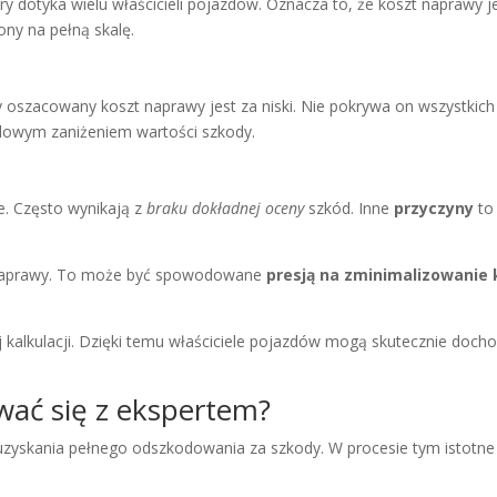
y dotyka wielu właścicieli pojazdów. Oznacza to, że koszt naprawy je
ony na pełną skalę.
y oszacowany koszt naprawy jest za niski. Nie pokrywa on wszystkic
lowym zaniżeniem wartości szkody.
e. Często wynikają z
braku dokładnej oceny
szkód. Inne
przyczyny
t
w naprawy. To może być spowodowane
presją na zminimalizowanie
 kalkulacji. Dzięki temu właściciele pojazdów mogą skutecznie doch
wać się z ekspertem?
yskania pełnego odszkodowania za szkody. W procesie tym istotne j