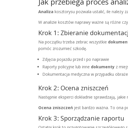
Jak przebiega proces anali
Analiza
kosztorysu pozwala ustalić, ile należy 
W analizie kosztów naprawy ważne są różne czynn
Krok 1: Zbieranie dokumentacj
Na początku trzeba zebrac wszystkie
dokumen
pomóc zrozumieć szkodę.
Zdjęcia pojazdu przed i po naprawie
Raporty policyjne lub inne
dokumenty
z miej
Dokumentacja medyczna w przypadku obraż
Krok 2: Ocena zniszczeń
Następnie eksperci dokładnie sprawdzają, jakie
Ocena zniszczeń
jest bardzo ważna. To ona po
Krok 3: Sporządzanie raportu
Ostatni krok to przygotowanie szczegółowego ra