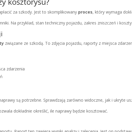
zy kosztorysu?
zapłacić za szkody. Jest to skomplikowany
proces
, który wymaga dokł
iki. Na przykład, stan techniczny pojazdu, zakres zniszczeń i koszty
i
ty
związane ze szkodą. To zdjęcia pojazdu, raporty z miejsca zdarzen
sca zdarzenia
eń
 naprawy są potrzebne. Sprawdzają zarówno widoczne, jak i ukryte us
zwala dokładnie określić, ile naprawy będzie kosztować.
portu. Raport ten zawiera wyniki analizy i zalecenia. Jest on podst