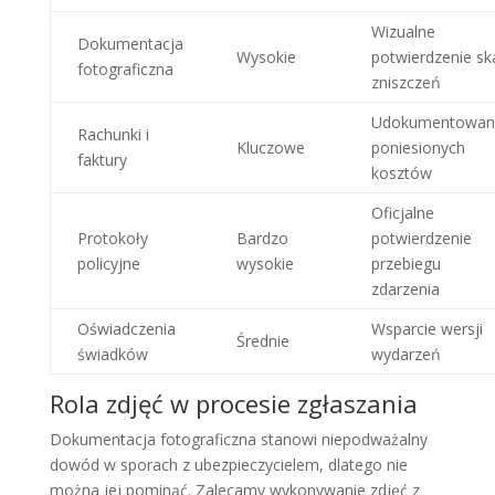
Wizualne
Dokumentacja
Wysokie
potwierdzenie ska
fotograficzna
zniszczeń
Udokumentowan
Rachunki i
Kluczowe
poniesionych
faktury
kosztów
Oficjalne
Protokoły
Bardzo
potwierdzenie
policyjne
wysokie
przebiegu
zdarzenia
Oświadczenia
Wsparcie wersji
Średnie
świadków
wydarzeń
Rola zdjęć w procesie zgłaszania
Dokumentacja fotograficzna stanowi niepodważalny
dowód w sporach z ubezpieczycielem, dlatego nie
można jej pominąć. Zalecamy wykonywanie zdjęć z