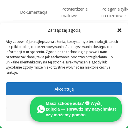
Potwierdzenie
Polegania tylk
Dokumentacja
mailowe
na rozmowie
Jak monitorować postępy zgłoszenia?
Zarządzaj zgodą
Nasz przewodnik
krok po kroku zgłaszanie szkody
kończy się na etapie, w którym przejmujesz pełną
Aby zapewnić jak najlepsze wrażenia, korzystamy z technologii, takich
kontrolę nad komunikacją z ubezpieczycielem. Po
jak pliki cookie, do przechowywania i/lub uzyskiwania dostępu do
informacji o urządzeniu. Zgoda na te technologie pozwoli nam
wysłaniu dokumentacji nie warto biernie czekać na
przetwarzać dane, takie jak zachowanie podczas przeglądania lub
decyzję, ponieważ aktywne śledzenie statusu sprawy
unikalne identyfikatory na tej stronie. Brak wyrażenia zgody lub
pozwala na szybsze rozwiązanie problemu.
wycofanie zgody może niekorzystnie wpłynąć na niektóre cechy i
funkcje.
Narzędzia do śledzenia zgłoszenia
Współczesne firmy ubezpieczeniowe w Niemczech
Akceptuję
oferują wiele rozwiązań, które ułatwiają wgląd w
status roszczenia. Warto korzystać z dostępnych
Odmów
Masz szkodę auta? 📷 Wyślij
narzędzi, aby mieć pewność, że sprawa posuwa się do
zdjęcia — sprawdzimy natychmiast
przodu.
Zobacz preferencje
czy możemy pomóc

Portale klienta online:
Większość ubezpieczycieli