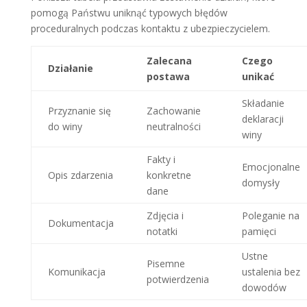
pomogą Państwu uniknąć typowych błędów
proceduralnych podczas kontaktu z ubezpieczycielem.
Zalecana
Czego
Działanie
postawa
unikać
Składanie
Przyznanie się
Zachowanie
deklaracji
do winy
neutralności
winy
Fakty i
Emocjonalne
Opis zdarzenia
konkretne
domysły
dane
Zdjęcia i
Poleganie na
Dokumentacja
notatki
pamięci
Ustne
Pisemne
Komunikacja
ustalenia bez
potwierdzenia
dowodów