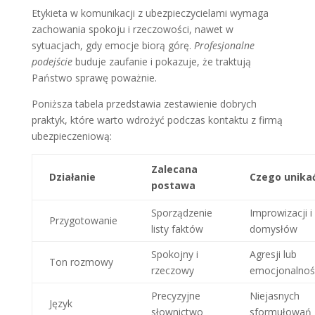
Etykieta w komunikacji z ubezpieczycielami wymaga
zachowania spokoju i rzeczowości, nawet w
sytuacjach, gdy emocje biorą górę.
Profesjonalne
podejście
buduje zaufanie i pokazuje, że traktują
Państwo sprawę poważnie.
Poniższa tabela przedstawia zestawienie dobrych
praktyk, które warto wdrożyć podczas kontaktu z firmą
ubezpieczeniową:
Zalecana
Działanie
Czego unika
postawa
Sporządzenie
Improwizacji i
Przygotowanie
listy faktów
domysłów
Spokojny i
Agresji lub
Ton rozmowy
rzeczowy
emocjonalnoś
Precyzyjne
Niejasnych
Język
słownictwo
sformułowań