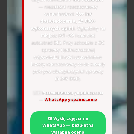
— niezależni rzeczoznawcy
samochodowi:
25+ lat
doświadczenia, 25 000+
wykonanych opinii
. Oględziny na
miejscu (A1–A9 i cała sieć
autostrad DE). Przy szkodzie z OC
sprawcy i jednoznacznej
odpowiedzialności uzasadnione
koszty rzeczoznawcy co do zasady
pokrywa ubezpieczyciel sprawcy
(§ 249 BGB).
🇺🇦
Розмовляємо українською
—
WhatsApp українською
📷 Wyślij zdjęcia na
WhatsApp — bezpłatna
wstępna ocena