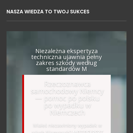
NASZA WIEDZA TO TWOJ SUKCES
Niezależna ekspertyza
techniczna ujawnia pełny
zakres szkody według
standardów M
Rzeczoznawca
samochodowy Niemcy
— pomoc po polsku
po wypadku w
Niemczech
Miałeś niezawiniony wypadek w
całych Niemczech?
MOTOEXPERT