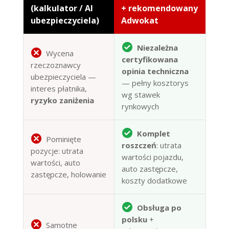
(kalkulator / AI
+ rekomendowany
ubezpieczyciela)
Adwokat
Niezależna
Wycena
certyfikowana
rzeczoznawcy
opinia techniczna
ubezpieczyciela —
— pełny kosztorys
interes płatnika,
wg stawek
ryzyko zaniżenia
rynkowych
Komplet
Pominięte
roszczeń
: utrata
pozycje: utrata
wartości pojazdu,
wartości, auto
auto zastępcze,
zastępcze, holowanie
koszty dodatkowe
Obsługa po
polsku
+
Samotne