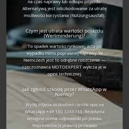
na czas naprawy lub odkupu pojazdu.
Alternatywą jest odszkodowanie za utratę
możliwości korzystania (Nutzungsausfall).
Czym jest utrata wartości pojazdu
(Wertminderung)?
To spadek wartości rynkowej auta po
wypadku mimo poprawnej naprawy. W
Niemczech jest to odrębne roszczenie —
rzeczoznawca MOTOEXPERT wylicza je w
opinii technicznej.
Jak zgłosić szkodę przez WhatsApp w
Niemcy?
Wyślij zdjęcia uszkodzeń i krótki opis na
WhatsApp +49 160 3388333. Bezpłatna
wstępna ocena, odpowiedź po polsku.
Reprezentację prawną prowadzi