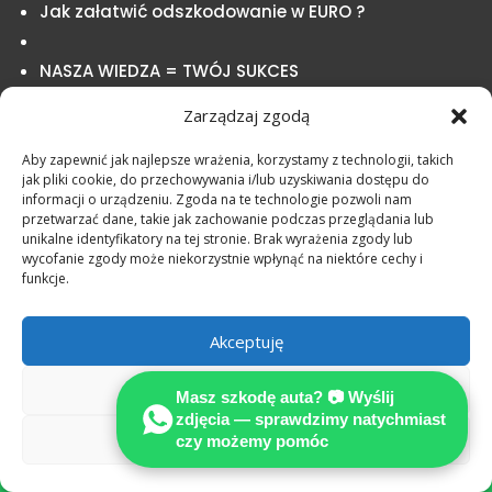
Jak załatwić odszkodowanie w EURO ?
NASZA WIEDZA = TWÓJ SUKCES
Zarządzaj zgodą
Aby zapewnić jak najlepsze wrażenia, korzystamy z technologii, takich
jak pliki cookie, do przechowywania i/lub uzyskiwania dostępu do
informacji o urządzeniu. Zgoda na te technologie pozwoli nam
przetwarzać dane, takie jak zachowanie podczas przeglądania lub
unikalne identyfikatory na tej stronie. Brak wyrażenia zgody lub
wycofanie zgody może niekorzystnie wpłynąć na niektóre cechy i
funkcje.
Akceptuję
Odmów
Masz szkodę auta? 📷 Wyślij
zdjęcia — sprawdzimy natychmiast
Zobacz preferencje
czy możemy pomóc
