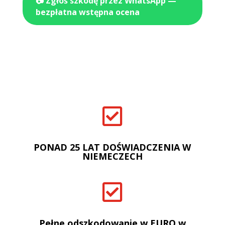
📷 Zgłoś szkodę przez WhatsApp —
bezpłatna wstępna ocena

PONAD 25 LAT DOŚWIADCZENIA W
NIEMECZECH

Pełne odszkodowanie w EURO w