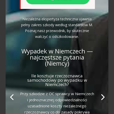
Niezależna ekspertyza techniczna ujawnia
pełny zakres szkody według standardów M.
Poznaj nasz przewodnik, by skutecznie
walczyć o odszkodowanie.
Wypadek w Niemczech —
najczęstsze pytania
(Niemcy)
Ile kosztuje rzeczoznawca
samochodowy po wypadku w
Niemczech?
Przy szkodzie z OC sprawcy w Niemczech
i jednoznacznej odpowiedzialności
uzasadnione koszty niezależnego
rzeczoznawcy co do zasady pokrywa