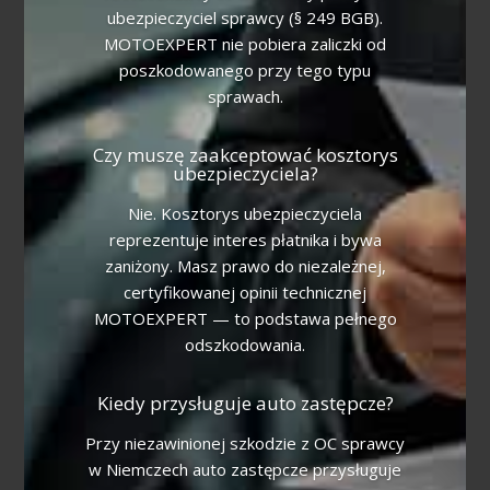
ubezpieczyciel sprawcy (§ 249 BGB).
MOTOEXPERT nie pobiera zaliczki od
poszkodowanego przy tego typu
sprawach.
Czy muszę zaakceptować kosztorys
ubezpieczyciela?
Nie. Kosztorys ubezpieczyciela
reprezentuje interes płatnika i bywa
zaniżony. Masz prawo do niezależnej,
certyfikowanej opinii technicznej
MOTOEXPERT — to podstawa pełnego
odszkodowania.
Kiedy przysługuje auto zastępcze?
Przy niezawinionej szkodzie z OC sprawcy
w Niemczech auto zastępcze przysługuje