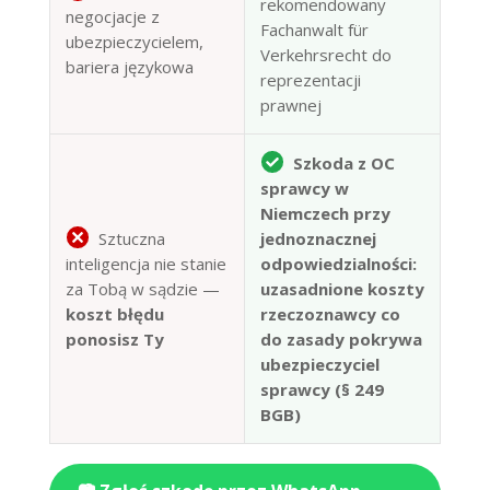
rekomendowany
negocjacje z
Fachanwalt für
ubezpieczycielem,
Verkehrsrecht do
bariera językowa
reprezentacji
prawnej
Szkoda z OC
sprawcy w
Niemczech przy
Sztuczna
jednoznacznej
inteligencja nie stanie
odpowiedzialności:
za Tobą w sądzie —
uzasadnione koszty
koszt błędu
rzeczoznawcy co
ponosisz Ty
do zasady pokrywa
ubezpieczyciel
sprawcy (§ 249
BGB)