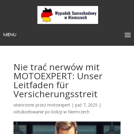
MENU
Nie trać nerwów mit
MOTOEXPERT: Unser
Leitfaden für
Versicherungsstreit
utworzone przez
motoexpert
|
paź 7, 2025
|
odszkodowanie po kolizji w Niemczech