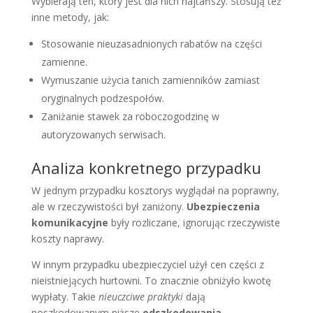
Wybierają ten, który jest dla nich najtańszy. Stosują też
inne metody, jak:
Stosowanie nieuzasadnionych rabatów na części
zamienne.
Wymuszanie użycia tanich zamienników zamiast
oryginalnych podzespołów.
Zaniżanie stawek za roboczogodzinę w
autoryzowanych serwisach.
Analiza konkretnego przypadku
W jednym przypadku kosztorys wyglądał na poprawny,
ale w rzeczywistości był zaniżony.
Ubezpieczenia
komunikacyjne
były rozliczane, ignorując rzeczywiste
koszty naprawy.
W innym przypadku ubezpieczyciel użył cen części z
nieistniejących hurtowni. To znacznie obniżyło kwotę
wypłaty. Takie
nieuczciwe praktyki
dają
poszkodowanym niższe
odszkodowania