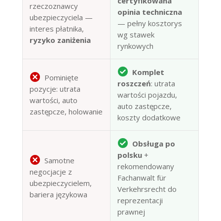
certyfikowana
rzeczoznawcy
opinia techniczna
ubezpieczyciela —
— pełny kosztorys
interes płatnika,
wg stawek
ryzyko zaniżenia
rynkowych
Komplet
Pominięte
roszczeń
: utrata
pozycje: utrata
wartości pojazdu,
wartości, auto
auto zastępcze,
zastępcze, holowanie
koszty dodatkowe
Obsługa po
polsku
+
Samotne
rekomendowany
negocjacje z
Fachanwalt für
ubezpieczycielem,
Verkehrsrecht do
bariera językowa
reprezentacji
prawnej