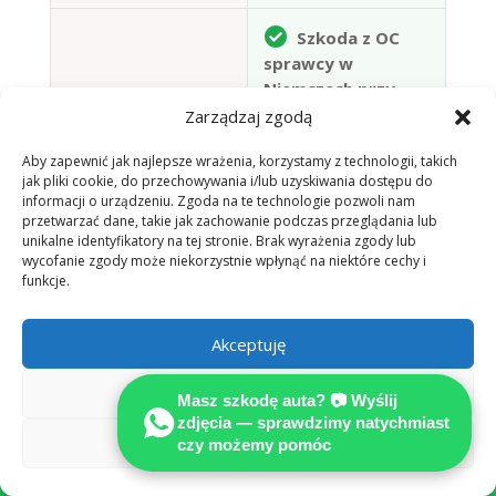
Szkoda z OC
sprawcy w
Niemczech przy
Sztuczna
jednoznacznej
Zarządzaj zgodą
inteligencja nie stanie
odpowiedzialności:
Aby zapewnić jak najlepsze wrażenia, korzystamy z technologii, takich
za Tobą w sądzie —
uzasadnione koszty
jak pliki cookie, do przechowywania i/lub uzyskiwania dostępu do
koszt błędu
rzeczoznawcy co
informacji o urządzeniu. Zgoda na te technologie pozwoli nam
ponosisz Ty
do zasady pokrywa
przetwarzać dane, takie jak zachowanie podczas przeglądania lub
ubezpieczyciel
unikalne identyfikatory na tej stronie. Brak wyrażenia zgody lub
wycofanie zgody może niekorzystnie wpłynąć na niektóre cechy i
sprawcy (§ 249
funkcje.
BGB)
Akceptuję
📷 Zgłoś szkodę przez WhatsApp —
Odmów
bezpłatna wstępna ocena
Masz szkodę auta? 📷 Wyślij
zdjęcia — sprawdzimy natychmiast
Zobacz preferencje
czy możemy pomóc
