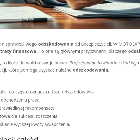
em sprawiedliwego
odszkodowania
od ubezpieczycieli. W MOTOEXPE
straty finansowe
. To one są głównymi przyczynami, dlaczego
odsz
, to klucz do walki o swoje prawa.
Profesjonalna likwidacja szkód
wyma
macji, które pomogą uzyskać należne
odszkodowania
.
tki, co często oznacza niższe odszkodowania.
 dochodzeniu praw.
prawiedliwej rekompensaty.
zowa dla sukcesu roszczenia.
skanie wyższej kwoty świadczenia.
dacji szkód