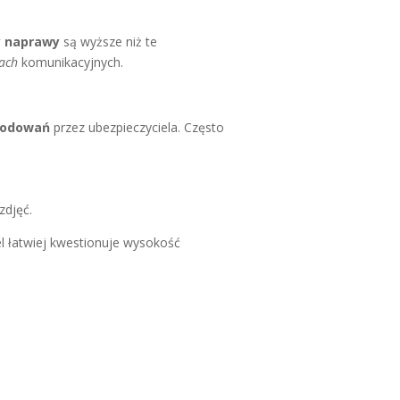
y naprawy
są wyższe niż te
ach
komunikacyjnych.
kodowań
przez ubezpieczyciela. Często
zdjęć.
l łatwiej kwestionuje wysokość