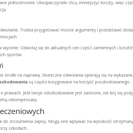
ane jednostronnie. Ubezpieczyciele chcą zmniejszyć koszty, więc cz
cją.
yć odwołanie. Trzeba przygotować mocne argumenty i przedstawić do
 emocjach.
w wycenie. Odwołaj się do aktualnych cen części zamiennych i koszt
ych sporów.
ań
e środki na naprawę. Skuteczne odwołania opierają się na wykazani
dszkodowania
są często korygowane na korzyść poszkodowanego.
o prawach. Jeśli twoje odszkodowanie jest zaniżone, nie bój się po
ełną rekompensatę.
ieczeniowych
 do zrozumienia zapisy. Mogą one wpływać na wysokość otrzymanyc
przy szkodach.