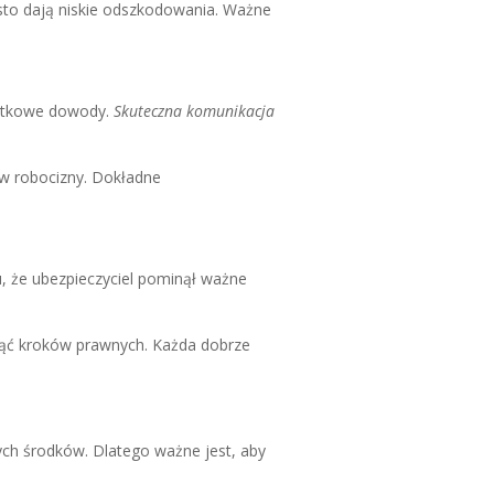
ęsto dają niskie odszkodowania. Ważne
datkowe dowody.
Skuteczna komunikacja
ów robocizny. Dokładne
u, że ubezpieczyciel pominął ważne
djąć kroków prawnych. Każda dobrze
h środków. Dlatego ważne jest, aby