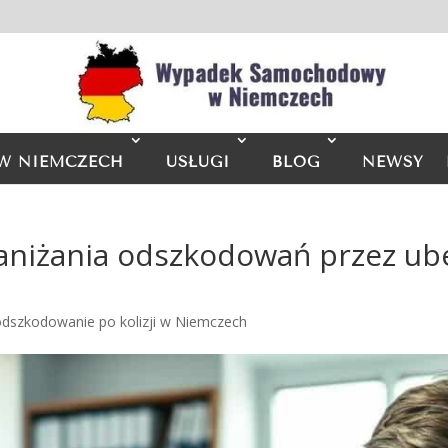
W NIEMCZECH
USŁUGI
BLOG
NEWSY
aniżania odszkodowań przez ube
odszkodowanie po kolizji w Niemczech