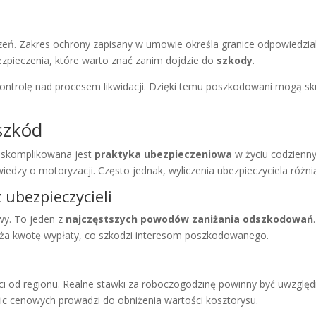
zeń. Zakres ochrony zapisany w umowie określa granice odpowiedzial
pieczenia, które warto znać zanim dojdzie do
szkody
.
ontrolę nad procesem likwidacji. Dzięki temu poszkodowani mogą sk
szkód
k skomplikowana jest
praktyka ubezpieczeniowa
w życiu codzien
zy o motoryzacji. Często jednak, wyliczenia ubezpieczyciela różnią
ubezpieczycieli
wy. To jeden z
najczęstszych powodów zaniżania odszkodowań
niża kwotę wypłaty, co szkodzi interesom poszkodowanego.
ści od regionu. Realne stawki za roboczogodzinę powinny być uwzglę
nic cenowych prowadzi do obniżenia wartości kosztorysu.