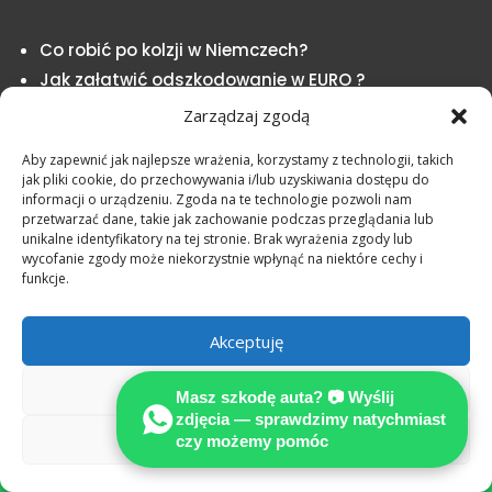
Co robić po kolzji w Niemczech?
Jak załatwić odszkodowanie w EURO ?
Zarządzaj zgodą
NASZA WIEDZA = TWÓJ SUKCES
Aby zapewnić jak najlepsze wrażenia, korzystamy z technologii, takich
jak pliki cookie, do przechowywania i/lub uzyskiwania dostępu do
informacji o urządzeniu. Zgoda na te technologie pozwoli nam
przetwarzać dane, takie jak zachowanie podczas przeglądania lub
unikalne identyfikatory na tej stronie. Brak wyrażenia zgody lub
wycofanie zgody może niekorzystnie wpłynąć na niektóre cechy i
funkcje.
Akceptuję
Odmów
Masz szkodę auta? 📷 Wyślij
zdjęcia — sprawdzimy natychmiast
Zobacz preferencje
czy możemy pomóc
