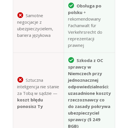
Obsługa po
polsku
+
Samotne
rekomendowany
negocjacje z
Fachanwalt für
ubezpieczycielem,
Verkehrsrecht do
bariera językowa
reprezentacji
prawnej
Szkoda z OC
sprawcy w
Niemczech przy
Sztuczna
jednoznacznej
inteligencja nie stanie
odpowiedzialności:
za Tobą w sądzie —
uzasadnione koszty
koszt błędu
rzeczoznawcy co
ponosisz Ty
do zasady pokrywa
ubezpieczyciel
sprawcy (§ 249
BGB)