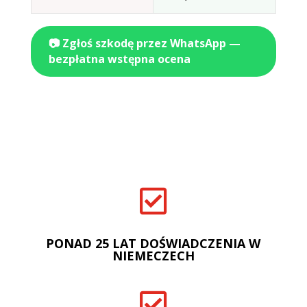
📷 Zgłoś szkodę przez WhatsApp —
bezpłatna wstępna ocena

PONAD 25 LAT DOŚWIADCZENIA W
NIEMECZECH
