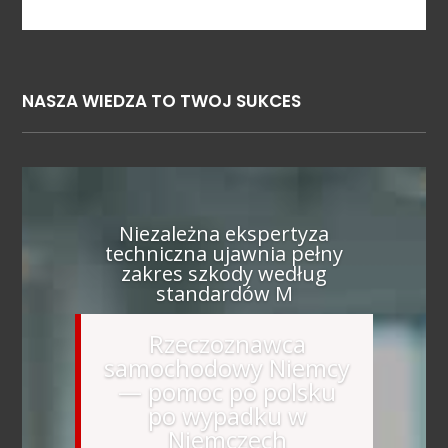
NASZA WIEDZA TO TWOJ SUKCES
Niezależna ekspertyza
techniczna ujawnia pełny
zakres szkody według
standardów M
Rzeczoznawca
samochodowy Niemcy
— pomoc po polsku
po wypadku w
Niemczech