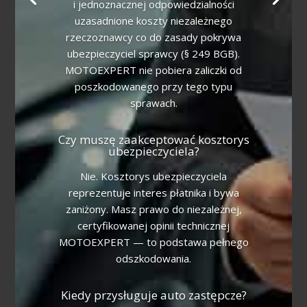
i jednoznacznej odpowiedzialności
uzasadnione koszty niezależnego
rzeczoznawcy co do zasady pokrywa
ubezpieczyciel sprawcy (§ 249 BGB).
MOTOEXPERT nie pobiera zaliczki od
poszkodowanego przy tego typu
sprawach.
Czy muszę zaakceptować kosztorys
ubezpieczyciela?
Nie. Kosztorys ubezpieczyciela
reprezentuje interes płatnika i bywa
zaniżony. Masz prawo do niezależnej,
certyfikowanej opinii technicznej
MOTOEXPERT — to podstawa pełnego
odszkodowania.
Kiedy przysługuje auto zastępcze?