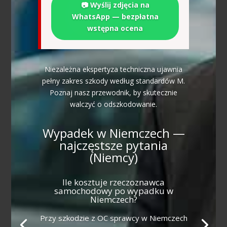
📷 Wyślij zdjęcia na
WhatsApp — bezpłatna
wstępna ocena
Niezależna ekspertyza techniczna ujawnia
pełny zakres szkody według standardów M.
Poznaj nasz przewodnik, by skutecznie
walczyć o odszkodowanie.
Wypadek w Niemczech —
najczęstsze pytania
(Niemcy)
Ile kosztuje rzeczoznawca
samochodowy po wypadku w
Niemczech?
Przy szkodzie z OC sprawcy w Niemczech