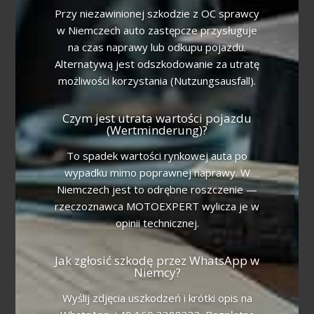
Przy niezawinionej szkodzie z OC sprawcy
w Niemczech auto zastępcze przysługuje
na czas naprawy lub odkupu pojazdu.
Alternatywą jest odszkodowanie za utratę
możliwości korzystania (Nutzungsausfall).
Czym jest utrata wartości pojazdu
(Wertminderung)?
To spadek wartości rynkowej auta po
wypadku mimo poprawnej naprawy. W
Niemczech jest to odrębne roszczenie —
rzeczoznawca MOTOEXPERT wylicza je w
opinii technicznej.
Jak zgłosić szkodę przez WhatsApp w
Niemcy?
Wyślij zdjęcia uszkodzeń i krótki opis na