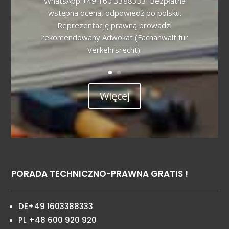
WhatsApp +49 160 3388333. Bezpłatna
wstępna ocena, odpowiedź po polsku.
Reprezentację prawną prowadzi
rekomendowany Adwokat (Fachanwalt für
Verkehrsrecht).
Więcej
PORADA TECHNICZNO-PRAWNA GRATIS !
DE+49 1603388333
PL +48 600 920 920