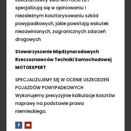
specjalizują się w opiniowaniu i
niezależnym kosztorysowaniu szkód
powypadkowych, jakie powstają wskutek
niezawinionych, zagranicznych zdarzeń
drogowych
Stowarzyszenie Międzynarodowych
Rzeczoznawców Techniki Samochodowej
MOTOEXPERT
SPECJALIZUJEMY SIĘ W OCENIE USZKODZEŃ
POJAZDÓW POWYPADKOWYCH
Wykonujemy precyzyjnie kalkulacje kosztów
naprawy na podstawie prawa
niemieckiego.