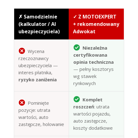
✗ Samodzielnie
✓ Z MOTOEXPERT
(kalkulator / AI
+ rekomendowany
ubezpieczyciela)
Adwokat
Niezależna
Wycena
certyfikowana
rzeczoznawcy
opinia techniczna
ubezpieczyciela —
— pełny kosztorys
interes płatnika,
wg stawek
ryzyko zaniżenia
rynkowych
Komplet
Pominięte
roszczeń
: utrata
pozycje: utrata
wartości pojazdu,
wartości, auto
auto zastępcze,
zastępcze, holowanie
koszty dodatkowe