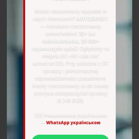
Miałeś niezawiniony wypadek w
całych Niemczech?
MOTOEXPERT
— niezależni rzeczoznawcy
samochodowi:
25+ lat
doświadczenia, 25 000+
wykonanych opinii
. Oględziny na
miejscu (A1–A9 i cała sieć
autostrad DE). Przy szkodzie z OC
sprawcy i jednoznacznej
odpowiedzialności uzasadnione
koszty rzeczoznawcy co do zasady
pokrywa ubezpieczyciel sprawcy
(§ 249 BGB).
🇺🇦
Розмовляємо українською
—
WhatsApp українською