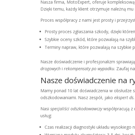
Nasza firma, MotoExpert, oferuje kompleksow
Dzięki temu, każdy klient otrzymuje należną m
Proces współpracy z nami jest prosty i przejrzy
Prosty proces zgłaszania szkody, dzięki któr
Szybkie oceny szkód, które pozwalają na szyb
Terminy napraw, które pozwalają na szybkie 
Nasze doświadczenie i profesjonalizm sprawiają
drogowych
i
rekompensaty po wypadku
. Zaufaj n
Nasze doświadczenie na r
Mamy ponad 10 lat doświadczenia w obsłudze 
odszkodowaniami. Nasz zespół, jako
ekspert d
Nasi
specjaliści odszkodowawczy
współpracują z u
usług:
Czas realizacji diagnostyki układu wysokiego na
Wymiana modułu akumulatora: 3-5 dni, koszt: