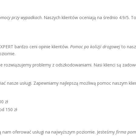
pomocy przy wypadkach
. Naszych klientów oceniają na średnio 4.9/5. T
PERT bardzo ceni opinie klientów.
Pomoc po kolizji drogowej
to nasz
oziomie.
ie rozwiązujemy problemy z odszkodowaniami. Nasi klienci są zadowo
iać nasze usługi. Zapewniamy najlepszą możliwą pomoc naszym klien
00 zł
od 150 zł
ją nam oferować usługi na najwyższym poziomie. Jesteśmy
firma pom