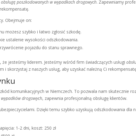
ą
obsługę poszkodowanych w wypadkach drogowych
. Zapewniamy profe
u rekompensatę.
sty. Obejmuje on:
emu możesz szybko i łatwo zgłosić szkodę.
kie ustalenie wysokości odszkodowania.
przywrócenie pojazdu do stanu sprawnego.
, że jesteśmy liderem. Jesteśmy wśród firm świadczących usługi
obsł
am i skorzystaj z naszych usług, aby uzyskać należną Ci rekompensatę
ynku
szkód komunikacyjnych w Niemczech. To pozwala nam skutecznie ro
s. wypadków drogowych
, zapewnia profesjonalną obsługę klientów.
bezpieczycielami. Dzięki temu szybko uzyskują odszkodowania dla na
pięcia: 1-2 dni, koszt: 250 zł
 4500 zł