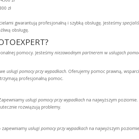
800 zł
cielami gwarantują profesjonalną i szybką obsługę. Jesteśmy
specjal
żliwą obsługę.
MOTOEXPERT?
esjonalnej pomocy. Jesteśmy
niezawodnym partnerem
w
usługach pomo
owe
usługi pomocy przy wypadkach
. Oferujemy pomoc prawną, wsparci
otrzymają profesjonalną pomoc.
ę. Zapewniamy
usługi pomocy przy wypadkach
na najwyższym poziomie. N
utecznie rozwiązują problemy.
ego zapewniamy
usługi pomocy przy wypadkach
na najwyższym poziomie