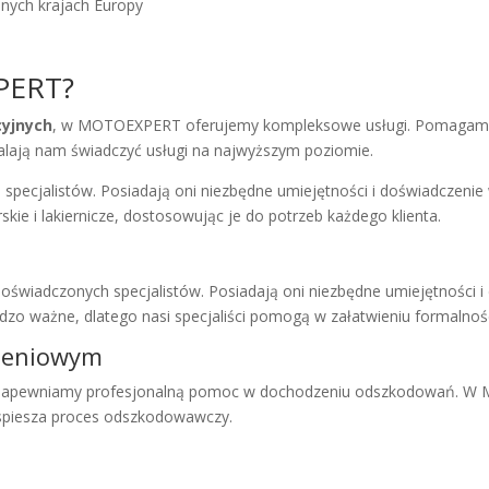
nych krajach Europy
PERT?
cyjnych
, w MOTOEXPERT oferujemy kompleksowe usługi. Pomagamy
alają nam świadczyć usługi na najwyższym poziomie.
cjalistów. Posiadają oni niezbędne umiejętności i doświadczenie
kie i lakiernicze, dostosowując je do potrzeb każdego klienta.
świadczonych specjalistów. Posiadają oni niezbędne umiejętności 
zo ważne, dlatego nasi specjaliści pomogą w załatwieniu formalnoś
czeniowym
g. Zapewniamy profesjonalną pomoc w dochodzeniu odszkodowań. 
spiesza proces odszkodowawczy.