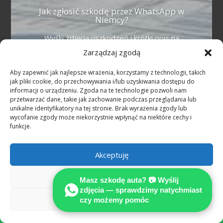
Jak zgłosić szkodę przez WhatsApp w
Niemcy?
Wyślij zdjęcia uszkodzeń i krótki opis na
WhatsApp +49 160 3388333. Bezpłatna
Zarządzaj zgodą
wstępna ocena, odpowiedź po polsku.
Aby zapewnić jak najlepsze wrażenia, korzystamy z technologii, takich
Reprezentację prawną prowadzi
jak pliki cookie, do przechowywania i/lub uzyskiwania dostępu do
rekomendowany Adwokat (Fachanwalt für
informacji o urządzeniu. Zgoda na te technologie pozwoli nam
Verkehrsrecht).
przetwarzać dane, takie jak zachowanie podczas przeglądania lub
unikalne identyfikatory na tej stronie. Brak wyrażenia zgody lub
wycofanie zgody może niekorzystnie wpłynąć na niektóre cechy i
funkcje.
Więcej
Akceptuję
Odmów
Masz szkodę auta? 📷 Wyślij
zdjęcia — sprawdzimy natychmiast
Zobacz preferencje
czy możemy pomóc

PORADA TECHNICZNO-PRAWNA GRATIS !