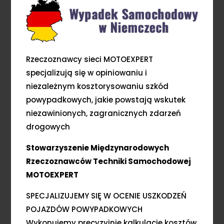
Rzeczoznawcy sieci MOTOEXPERT
specjalizują się w opiniowaniu i
niezależnym kosztorysowaniu szkód
powypadkowych, jakie powstają wskutek
niezawinionych, zagranicznych zdarzeń
drogowych
Stowarzyszenie Międzynarodowych
Rzeczoznawców Techniki Samochodowej
MOTOEXPERT
SPECJALIZUJEMY SIĘ W OCENIE USZKODZEŃ
POJAZDÓW POWYPADKOWYCH
Wykonujemy precyzyjnie kalkulacje kosztów