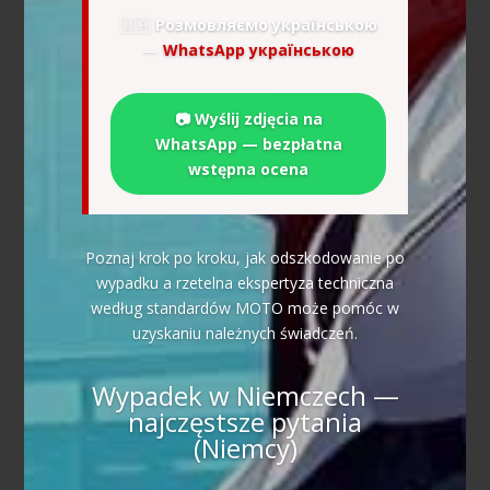
🇺🇦
Розмовляємо українською
—
WhatsApp українською
📷 Wyślij zdjęcia na
WhatsApp — bezpłatna
wstępna ocena
Poznaj krok po kroku, jak odszkodowanie po
wypadku a rzetelna ekspertyza techniczna
według standardów MOTO może pomóc w
uzyskaniu należnych świadczeń.
Wypadek w Niemczech —
najczęstsze pytania
(Niemcy)