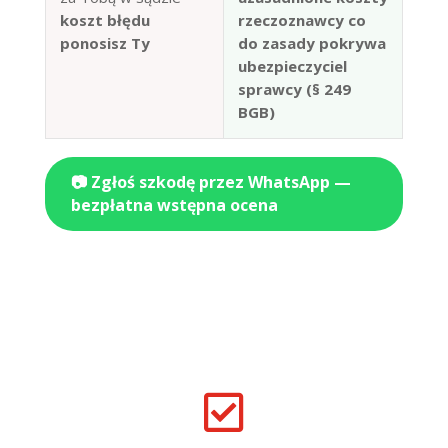
koszt błędu
rzeczoznawcy co
ponosisz Ty
do zasady pokrywa
ubezpieczyciel
sprawcy (§ 249
BGB)
📷 Zgłoś szkodę przez WhatsApp —
bezpłatna wstępna ocena
