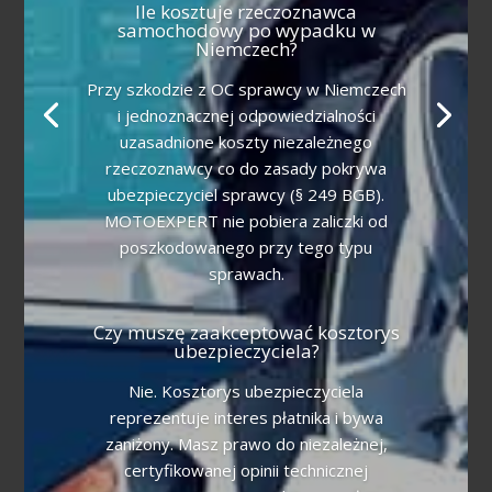
Ile kosztuje rzeczoznawca
samochodowy po wypadku w
Niemczech?
Przy szkodzie z OC sprawcy w Niemczech
i jednoznacznej odpowiedzialności
uzasadnione koszty niezależnego
rzeczoznawcy co do zasady pokrywa
ubezpieczyciel sprawcy (§ 249 BGB).
MOTOEXPERT nie pobiera zaliczki od
poszkodowanego przy tego typu
sprawach.
Czy muszę zaakceptować kosztorys
ubezpieczyciela?
Nie. Kosztorys ubezpieczyciela
reprezentuje interes płatnika i bywa
zaniżony. Masz prawo do niezależnej,
certyfikowanej opinii technicznej