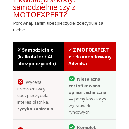
samodzielnie czy z
MOTOEXPERT?
Porównaj, zanim ubezpieczyciel zdecyduje za
Ciebie.
✗ Samodzielnie
✓ Z MOTOEXPERT
(kalkulator / AI
+ rekomendowany
ubezpieczyciela)
Adwokat
Niezależna
Wycena
certyfikowana
rzeczoznawcy
opinia techniczna
ubezpieczyciela —
— pełny kosztorys
interes płatnika,
wg stawek
ryzyko zaniżenia
rynkowych
Komplet