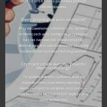
MOTOEXPERT — to podstawa pełnego
odszkodowania.
Kiedy przysługuje auto zastępcze?
Przy niezawinionej szkodzie z OC sprawcy
w Niemczech auto zastępcze przysługuje
na czas naprawy lub odkupu pojazdu.
Alternatywą jest odszkodowanie za utratę
możliwości korzystania (Nutzungsausfall).
Czym jest utrata wartości pojazdu
(Wertminderung)?
To spadek wartości rynkowej auta po
wypadku mimo poprawnej naprawy. W
Niemczech jest to odrębne roszczenie —
rzeczoznawca MOTOEXPERT wylicza je w
opinii technicznej.