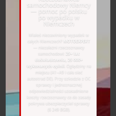
samochodowy Niemcy
— pomoc po polsku
po wypadku w
Niemczech
Miałeś niezawiniony wypadek w
całych Niemczech?
MOTOEXPERT
— niezależni rzeczoznawcy
samochodowi:
25+ lat
doświadczenia, 25 000+
wykonanych opinii
. Oględziny na
miejscu (A1–A9 i cała sieć
autostrad DE). Przy szkodzie z OC
sprawcy i jednoznacznej
odpowiedzialności uzasadnione
koszty rzeczoznawcy co do zasady
pokrywa ubezpieczyciel sprawcy
(§ 249 BGB).