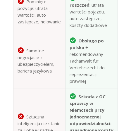
Pominięte
roszczeń
: utrata
pozycje: utrata
wartości pojazdu,
wartości, auto
auto zastępcze,
zastępcze, holowanie
koszty dodatkowe
Obsługa po
polsku
+
Samotne
rekomendowany
negocjacje z
Fachanwalt für
ubezpieczycielem,
Verkehrsrecht do
bariera językowa
reprezentacji
prawnej
Szkoda z OC
sprawcy w
Niemczech przy
Sztuczna
jednoznacznej
inteligencja nie stanie
odpowiedzialności:
za Tobą w sądzie —
uzasadnione koszty