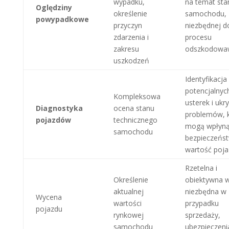
wypadku,
na temat sta
Oględziny
określenie
samochodu,
powypadkowe
przyczyn
niezbędnej d
zdarzenia i
procesu
zakresu
odszkodowa
uszkodzeń
Identyfikacja
potencjalnyc
Kompleksowa
usterek i ukr
Diagnostyka
ocena stanu
problemów, 
pojazdów
technicznego
mogą wpłyną
samochodu
bezpieczeńst
wartość poj
Rzetelna i
Określenie
obiektywna 
aktualnej
niezbędna w
Wycena
wartości
przypadku
pojazdu
rynkowej
sprzedaży,
samochodu
ubezpieczeni