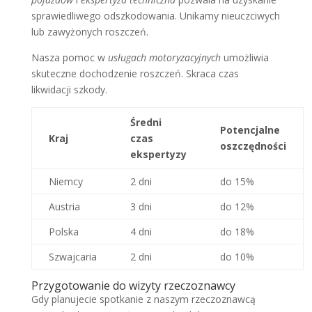
sprawiedliwego odszkodowania. Unikamy nieuczciwych
lub zawyżonych roszczeń.
Nasza pomoc w
usługach motoryzacyjnych
umożliwia
skuteczne dochodzenie roszczeń. Skraca czas
likwidacji szkody.
Średni
Potencjalne
Kraj
czas
oszczędności
ekspertyzy
Niemcy
2 dni
do 15%
Austria
3 dni
do 12%
Polska
4 dni
do 18%
Szwajcaria
2 dni
do 10%
Przygotowanie do wizyty rzeczoznawcy
Gdy planujecie spotkanie z naszym rzeczoznawcą