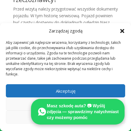
Przed wizytą należy przygotować wszystkie dokumenty
pojazdu. W tym historię serwisową. Pojazd powinien
być czysty i dostępny do dokładnych oględzin.Nasz
ekspert przeprowadzi szczegółową inspekcję.
Zarządzaj zgodą
Dokumentację fotograficzną oraz analizę techniczną
pojazdu.
Aby zapewnić jak najlepsze wrażenia, korzystamy z technologii, takich
Jak długo trwa proces oceny
jak pliki cookie, do przechowywania i/lub uzyskiwania dostępu do
informacji o urządzeniu. Zgoda na te technologie pozwoli nam
pojazdu?
przetwarzać dane, takie jak zachowanie podczas przeglądania lub
unikalne identyfikatory na tej stronie. Brak wyrażenia zgody lub
Czas trwania oceny zależy od typu pojazdu i zakresu
wycofanie zgody może niekorzystnie wpłynąć na niektóre cechy i
badania. Standardowa ocena trwa zwykle 1-2 godziny.
funkcje.
Raporty są dostarczane w ciągu 2-3 dni roboczych.W
przypadku skomplikowanych spraw lub konieczności
Akceptuję
dodatkowych badań, proces może się wydłużyć.
Zawsze informujemy klientów o ewentualnych
Odmów
opóźnieniach.
Masz szkodę auta? 📷 Wyślij
Jakie są najczęstsze pytania
zdjęcia — sprawdzimy natychmiast
klientów?
Zobacz preferencje
czy możemy pomóc

Najczęstsze pytania dotyczą zakresu naszych usług,