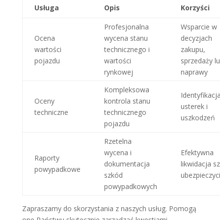
Usługa
Opis
Korzyści
Profesjonalna
Wsparcie w
Ocena
wycena stanu
decyzjach
wartości
technicznego i
zakupu,
pojazdu
wartości
sprzedaży l
rynkowej
naprawy
Kompleksowa
Identyfikacj
Oceny
kontrola stanu
usterek i
techniczne
technicznego
uszkodzeń
pojazdu
Rzetelna
wycena i
Efektywna
Raporty
dokumentacja
likwidacja s
powypadkowe
szkód
ubezpieczyc
powypadkowych
Zapraszamy do skorzystania z naszych usług. Pomogą
one Państwu skutecznie zarządzać kwestiami