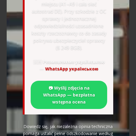
miejscu (A1–A9 i cała sieć
autostrad DE). Przy szkodzie z OC
sprawcy i jednoznacznej
odpowiedzialności uzasadnione
koszty rzeczoznawcy co do zasady
pokrywa ubezpieczyciel sprawcy
(§ 249 BGB).
🇺🇦
Розмовляємо українською
—
WhatsApp українською
📷 Wyślij zdjęcia na
WhatsApp — bezpłatna
wstępna ocena
Dowiedz się, jak niezależna opinia techniczna
pomaga ustalić pełne odszkodowanie według