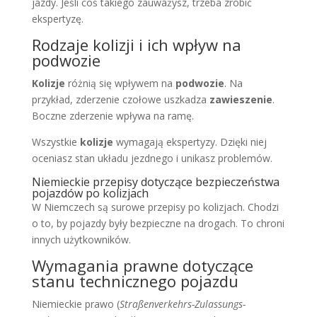
jazdy. Jeśli coś takiego zauważysz, trzeba zrobić
ekspertyzę.
Rodzaje kolizji i ich wpływ na
podwozie
Kolizje
różnią się wpływem na
podwozie
. Na
przykład, zderzenie czołowe uszkadza
zawieszenie
.
Boczne zderzenie wpływa na ramę.
Wszystkie
kolizje
wymagają ekspertyzy. Dzięki niej
oceniasz stan układu jezdnego i unikasz problemów.
Niemieckie przepisy dotyczące bezpieczeństwa
pojazdów po kolizjach
W Niemczech są surowe przepisy po kolizjach. Chodzi
o to, by pojazdy były bezpieczne na drogach. To chroni
innych użytkowników.
Wymagania prawne dotyczące
stanu technicznego pojazdu
Niemieckie prawo (
Straßenverkehrs-Zulassungs-