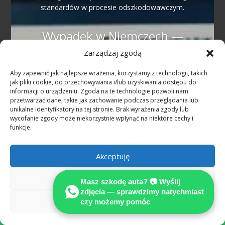
standardów w procesie odszkodowawczym.
Wypadek w Niemczech —
najczęstsze pytania
Zarządzaj zgodą
(Niemcy)
Aby zapewnić jak najlepsze wrażenia, korzystamy z technologii, takich
jak pliki cookie, do przechowywania i/lub uzyskiwania dostępu do
Ile kosztuje rzeczoznawca
informacji o urządzeniu. Zgoda na te technologie pozwoli nam
samochodowy po wypadku w
przetwarzać dane, takie jak zachowanie podczas przeglądania lub
Niemczech?
unikalne identyfikatory na tej stronie. Brak wyrażenia zgody lub
wycofanie zgody może niekorzystnie wpłynąć na niektóre cechy i
Przy szkodzie z OC sprawcy w Niemczech
funkcje.
i jednoznacznej odpowiedzialności
uzasadnione koszty niezależnego
Akceptuję
rzeczoznawcy co do zasady pokrywa
ubezpieczyciel sprawcy (§ 249 BGB).
Odmów
MOTOEXPERT nie pobiera zaliczki od
Masz szkodę auta? 📷 Wyślij
zdjęcia — sprawdzimy natychmiast
poszkodowanego przy tego typu
Zobacz preferencje
czy możemy pomóc
sprawach.
