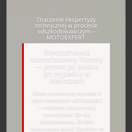
Znaczenie ekspertyzy
technicznej w procesie
odszkodowawczym –
MOTOEXPERT
Rzeczoznawca
samochodowy Niemcy
— pomoc po polsku
po wypadku w
Niemczech
Miałeś niezawiniony wypadek w
całych Niemczech?
MOTOEXPERT
— niezależni rzeczoznawcy
samochodowi:
25+ lat
doświadczenia, 25 000+
wykonanych opinii
. Oględziny na