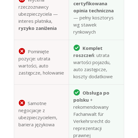
certyfikowana
rzeczoznawcy
opinia techniczna
ubezpieczyciela —
— pełny kosztorys
interes płatnika,
wg stawek
ryzyko zaniżenia
rynkowych
Komplet
Pominięte
roszczeń
: utrata
pozycje: utrata
wartości pojazdu,
wartości, auto
auto zastępcze,
zastępcze, holowanie
koszty dodatkowe
Obsługa po
polsku
+
Samotne
rekomendowany
negocjacje z
Fachanwalt für
ubezpieczycielem,
Verkehrsrecht do
bariera językowa
reprezentacji
prawnej