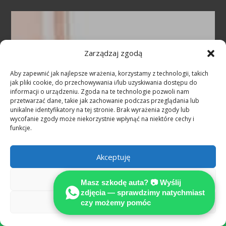
Odszkodowanie po wypadku a
rzetelna ekspertyza techniczna
Zarządzaj zgodą
według standardów MOTO
Aby zapewnić jak najlepsze wrażenia, korzystamy z technologii, takich
jak pliki cookie, do przechowywania i/lub uzyskiwania dostępu do
Rzeczoznawca
informacji o urządzeniu. Zgoda na te technologie pozwoli nam
samochodowy Niemcy
przetwarzać dane, takie jak zachowanie podczas przeglądania lub
unikalne identyfikatory na tej stronie. Brak wyrażenia zgody lub
— pomoc po polsku
wycofanie zgody może niekorzystnie wpłynąć na niektóre cechy i
po wypadku w
funkcje.
Niemczech
Akceptuję
Miałeś niezawiniony wypadek w
całych Niemczech?
MOTOEXPERT
Odmów
Masz szkodę auta? 📷 Wyślij
— niezależni rzeczoznawcy
zdjęcia — sprawdzimy natychmiast
samochodowi:
25+ lat
Zobacz preferencje
czy możemy pomóc

doświadczenia, 25 000+
wykonanych opinii
. Oględziny na