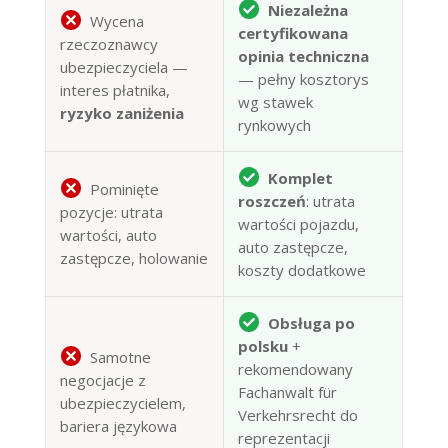
Niezależna
Wycena
certyfikowana
rzeczoznawcy
opinia techniczna
ubezpieczyciela —
— pełny kosztorys
interes płatnika,
wg stawek
ryzyko zaniżenia
rynkowych
Komplet
Pominięte
roszczeń
: utrata
pozycje: utrata
wartości pojazdu,
wartości, auto
auto zastępcze,
zastępcze, holowanie
koszty dodatkowe
Obsługa po
polsku
+
Samotne
rekomendowany
negocjacje z
Fachanwalt für
ubezpieczycielem,
Verkehrsrecht do
bariera językowa
reprezentacji