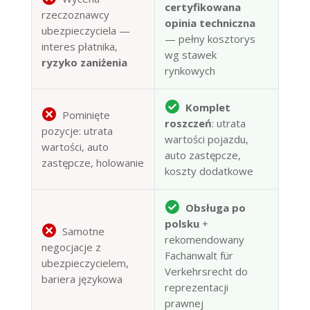
certyfikowana
rzeczoznawcy
opinia techniczna
ubezpieczyciela —
— pełny kosztorys
interes płatnika,
wg stawek
ryzyko zaniżenia
rynkowych
Komplet
Pominięte
roszczeń
: utrata
pozycje: utrata
wartości pojazdu,
wartości, auto
auto zastępcze,
zastępcze, holowanie
koszty dodatkowe
Obsługa po
polsku
+
Samotne
rekomendowany
negocjacje z
Fachanwalt für
ubezpieczycielem,
Verkehrsrecht do
bariera językowa
reprezentacji
prawnej