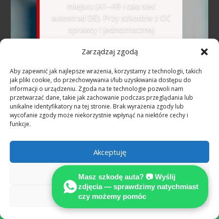
miejscu (A1–A9 i cała sieć
autostrad DE). Przy szkodzie z OC
sprawcy i jednoznacznej
odpowiedzialności uzasadnione
Zarządzaj zgodą
koszty rzeczoznawcy co do zasady
pokrywa ubezpieczyciel sprawcy
Aby zapewnić jak najlepsze wrażenia, korzystamy z technologii, takich
(§ 249 BGB).
jak pliki cookie, do przechowywania i/lub uzyskiwania dostępu do
informacji o urządzeniu. Zgoda na te technologie pozwoli nam
przetwarzać dane, takie jak zachowanie podczas przeglądania lub
🇺🇦
Розмовляємо українською
unikalne identyfikatory na tej stronie. Brak wyrażenia zgody lub
—
WhatsApp українською
wycofanie zgody może niekorzystnie wpłynąć na niektóre cechy i
funkcje.
📷 Wyślij zdjęcia na
Akceptuję
WhatsApp — bezpłatna
wstępna ocena
Odmów
Masz szkodę auta? 📷 Wyślij
zdjęcia — sprawdzimy natychmiast
Zobacz preferencje
czy możemy pomóc

Niezależna ekspertyza techniczna ujawnia
pełny zakres szkody według standardów M.