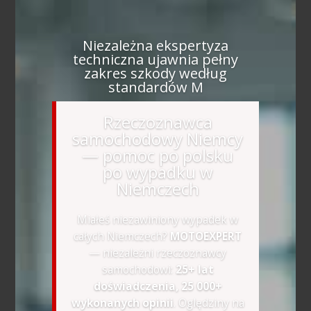
Niezależna ekspertyza
techniczna ujawnia pełny
zakres szkody według
standardów M
Rzeczoznawca
samochodowy Niemcy
— pomoc po polsku
po wypadku w
Niemczech
Miałeś niezawiniony wypadek w
całych Niemczech?
MOTOEXPERT
— niezależni rzeczoznawcy
samochodowi:
25+ lat
doświadczenia, 25 000+
wykonanych opinii
. Oględziny na