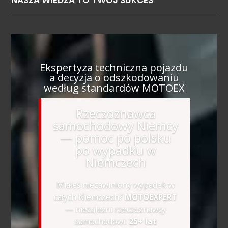
NASZA WIEDZA TO TWOJ SUKCES
Ekspertyza techniczna pojazdu
a decyzja o odszkodowaniu
według standardów MOTOEX
Rzeczoznawca
samochodowy Niemcy
— pomoc po polsku
po wypadku w
Niemczech
Miałeś niezawiniony wypadek w
całych Niemczech?
MOTOEXPERT
— niezależni rzeczoznawcy
samochodowi:
25+ lat