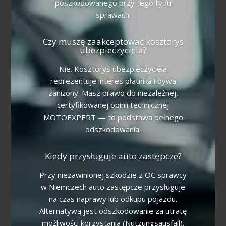
poszkodowanego przy tego typu
sprawach.
Czy muszę zaakceptować kosztorys
ubezpieczyciela?
Nie. Kosztorys ubezpieczyciela
reprezentuje interes płatnika i bywa
zaniżony. Masz prawo do niezależnej,
certyfikowanej opinii technicznej
MOTOEXPERT — to podstawa pełnego
odszkodowania.
Kiedy przysługuje auto zastępcze?
Przy niezawinionej szkodzie z OC sprawcy
w Niemczech auto zastępcze przysługuje
na czas naprawy lub odkupu pojazdu.
Alternatywą jest odszkodowanie za utratę
możliwości korzystania (Nutzungsausfall).