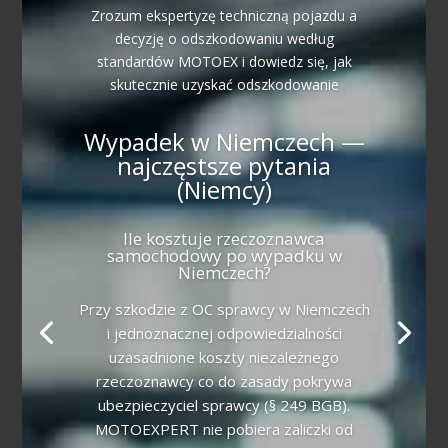
Zrozum ekspertyzę techniczną pojazdu a
decyzję o odszkodowaniu według
standardów MOTOEX i dowiedz się, jak
skutecznie uzyskać odszkodowanie
Wypadek w Niemczech —
najczęstsze pytania
(Niemcy)
Ile kosztuje rzeczoznawca
samochodowy po wypadku w
Niemczech?
Przy szkodzie z OC sprawcy w Niemczech
i jednoznacznej odpowiedzialności
uzasadnione koszty niezależnego
rzeczoznawcy co do zasady pokrywa
ubezpieczyciel sprawcy (§ 249 BGB).
MOTOEXPERT nie pobiera zaliczki od