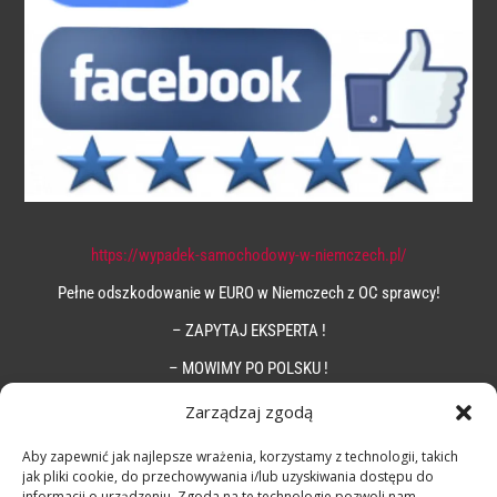
https://wypadek-samochodowy-w-niemczech.pl/
Pełne odszkodowanie w EURO w Niemczech z OC sprawcy!
– ZAPYTAJ EKSPERTA !
– MOWIMY PO POLSKU !
Zarządzaj zgodą
Aby zapewnić jak najlepsze wrażenia, korzystamy z technologii, takich
jak pliki cookie, do przechowywania i/lub uzyskiwania dostępu do
informacji o urządzeniu. Zgoda na te technologie pozwoli nam