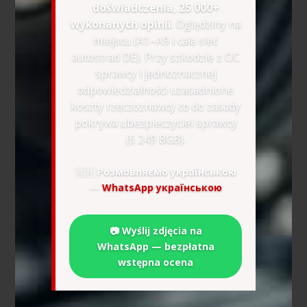
doświadczenia, 25 000+
wykonanych opinii
. Oględziny na
miejscu (A1–A9 i cała sieć
autostrad DE). Przy szkodzie z OC
sprawcy i jednoznacznej
odpowiedzialności uzasadnione
koszty rzeczoznawcy co do zasady
pokrywa ubezpieczyciel sprawcy
(§ 249 BGB).
🇺🇦
Розмовляємо українською
—
WhatsApp українською
📷 Wyślij zdjęcia na
WhatsApp — bezpłatna
wstępna ocena