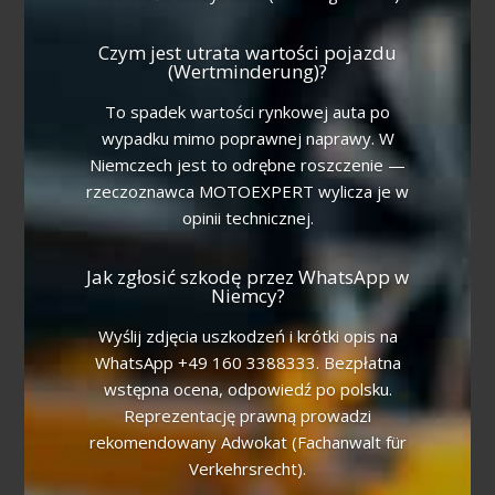
Czym jest utrata wartości pojazdu
(Wertminderung)?
To spadek wartości rynkowej auta po
wypadku mimo poprawnej naprawy. W
Niemczech jest to odrębne roszczenie —
rzeczoznawca MOTOEXPERT wylicza je w
opinii technicznej.
Jak zgłosić szkodę przez WhatsApp w
Niemcy?
Wyślij zdjęcia uszkodzeń i krótki opis na
WhatsApp +49 160 3388333. Bezpłatna
wstępna ocena, odpowiedź po polsku.
Reprezentację prawną prowadzi
rekomendowany Adwokat (Fachanwalt für
Verkehrsrecht).