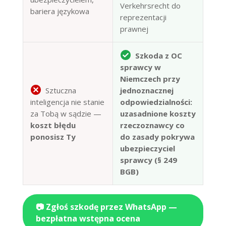
Verkehrsrecht do
bariera językowa
reprezentacji
prawnej
Szkoda z OC
sprawcy w
Niemczech przy
Sztuczna
jednoznacznej
inteligencja nie stanie
odpowiedzialności:
za Tobą w sądzie —
uzasadnione koszty
koszt błędu
rzeczoznawcy co
ponosisz Ty
do zasady pokrywa
ubezpieczyciel
sprawcy (§ 249
BGB)
📷 Zgłoś szkodę przez WhatsApp —
bezpłatna wstępna ocena