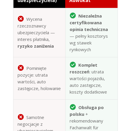
ubezpieczyciela)
Adwokat
Niezależna
Wycena
certyfikowana
rzeczoznawcy
opinia techniczna
ubezpieczyciela —
— pełny kosztorys
interes płatnika,
wg stawek
ryzyko zaniżenia
rynkowych
Komplet
Pominięte
roszczeń
: utrata
pozycje: utrata
wartości pojazdu,
wartości, auto
auto zastępcze,
zastępcze, holowanie
koszty dodatkowe
Obsługa po
polsku
+
Samotne
rekomendowany
negocjacje z
Fachanwalt für
ubezpieczycielem,