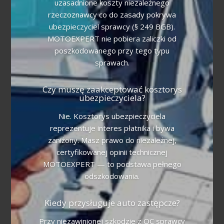
uzasadnione koszty niezależnego
rzeczoznawcy co do zasady pokrywa
ubezpieczyciel sprawcy (§ 249 BGB).
MOTOEXPERT nie pobiera zaliczki od
poszkodowanego przy tego typu
sprawach.
Czy muszę zaakceptować kosztorys
ubezpieczyciela?
Nie. Kosztorys ubezpieczyciela
reprezentuje interes płatnika i bywa
zaniżony. Masz prawo do niezależnej,
certyfikowanej opinii technicznej
MOTOEXPERT — to podstawa pełnego
odszkodowania.
Kiedy przysługuje auto zastępcze?
Przy niezawinionej szkodzie z OC sprawcy