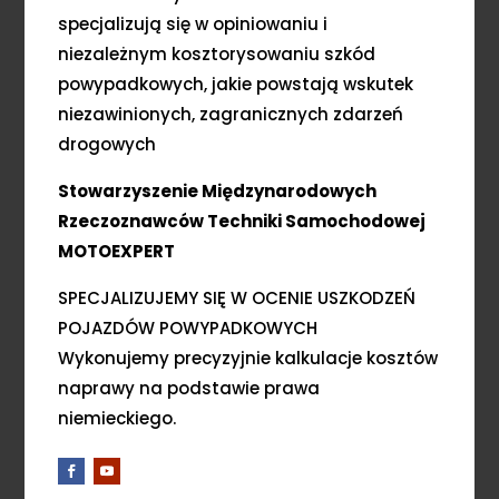
specjalizują się w opiniowaniu i
niezależnym kosztorysowaniu szkód
powypadkowych, jakie powstają wskutek
niezawinionych, zagranicznych zdarzeń
drogowych
Stowarzyszenie Międzynarodowych
Rzeczoznawców Techniki Samochodowej
MOTOEXPERT
SPECJALIZUJEMY SIĘ W OCENIE USZKODZEŃ
POJAZDÓW POWYPADKOWYCH
Wykonujemy precyzyjnie kalkulacje kosztów
naprawy na podstawie prawa
niemieckiego.