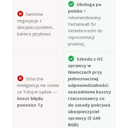
Obsługa po
polsku
+
Samotne
rekomendowany
negocjacje z
Fachanwalt für
ubezpieczycielem,
Verkehrsrecht do
bariera językowa
reprezentacji
prawnej
Szkoda z OC
sprawcy w
Niemczech przy
Sztuczna
jednoznacznej
inteligencja nie stanie
odpowiedzialności:
za Tobą w sądzie —
uzasadnione koszty
koszt błędu
rzeczoznawcy co
ponosisz Ty
do zasady pokrywa
ubezpieczyciel
sprawcy (§ 249
BGB)