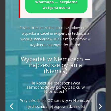
WhatsApp — bezpłatna
wstępna ocena
Poznaj krok po kroku, jak odszkodowanie po
wypadku a rzetelna ekspertyza techniczna
według standardów MOTO może pomóc w
uzyskaniu należnych świadczeń.
Wypadek w Niemczech —
najczęstsze pytania
(Niemcy)
Ile kosztuje rzeczoznawca
samochodowy po wypadku w
Niemczech?
Przy szkodzie z OC sprawcy w Niemczech
i jednoznacznej odpowiedzialności