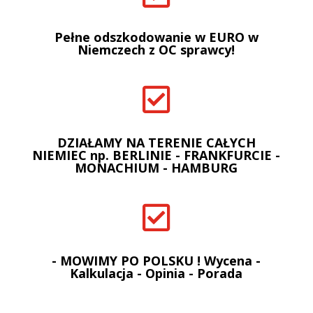
Pełne odszkodowanie w EURO w
Niemczech z OC sprawcy!

DZIAŁAMY NA TERENIE CAŁYCH
NIEMIEC np. BERLINIE - FRANKFURCIE -
MONACHIUM - HAMBURG

- MOWIMY PO POLSKU ! Wycena -
Kalkulacja - Opinia - Porada