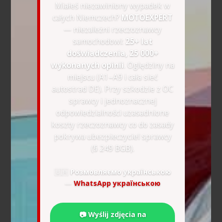
Miałeś niezawiniony wypadek w
całych Niemczech?
MOTOEXPERT
— niezależni rzeczoznawcy
samochodowi:
25+ lat
doświadczenia, 25 000+
wykonanych opinii
. Oględziny na
miejscu (A1–A9 i cała sieć
autostrad DE). Przy szkodzie z OC
sprawcy i jednoznacznej
odpowiedzialności uzasadnione
koszty rzeczoznawcy co do zasady
pokrywa ubezpieczyciel sprawcy
(§ 249 BGB).
🇺🇦
Розмовляємо українською
—
WhatsApp українською
📷 Wyślij zdjęcia na