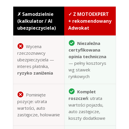
✗ Samodzielnie
✓ Z MOTOEXPERT
(kalkulator / AI
+ rekomendowany
ubezpieczyciela)
Adwokat
Niezależna
Wycena
certyfikowana
rzeczoznawcy
opinia techniczna
ubezpieczyciela —
— pełny kosztorys
interes płatnika,
wg stawek
ryzyko zaniżenia
rynkowych
Komplet
Pominięte
roszczeń
: utrata
pozycje: utrata
wartości pojazdu,
wartości, auto
auto zastępcze,
zastępcze, holowanie
koszty dodatkowe