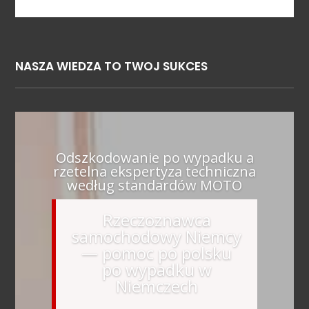
NASZA WIEDZA TO TWOJ SUKCES
Odszkodowanie po wypadku a
rzetelna ekspertyza techniczna
według standardów MOTO
Rzeczoznawca
samochodowy Niemcy
— pomoc po polsku
po wypadku w
Niemczech