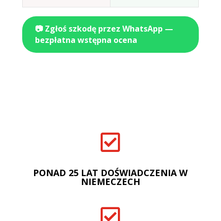
📷 Zgłoś szkodę przez WhatsApp —
bezpłatna wstępna ocena

PONAD 25 LAT DOŚWIADCZENIA W
NIEMECZECH
