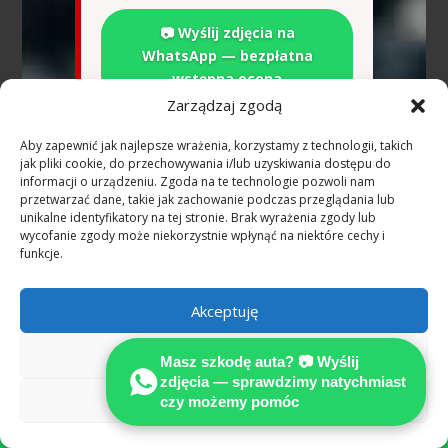
📷 Wyślij zdjęcia na
WhatsApp — bezpłatna
wstępna ocena
Zarządzaj zgodą
Aby zapewnić jak najlepsze wrażenia, korzystamy z technologii, takich
Zrozum ekspertyzę techniczną pojazdu a
jak pliki cookie, do przechowywania i/lub uzyskiwania dostępu do
informacji o urządzeniu. Zgoda na te technologie pozwoli nam
decyzję o odszkodowaniu według
przetwarzać dane, takie jak zachowanie podczas przeglądania lub
standardów MOTOEX i dowiedz się, jak
unikalne identyfikatory na tej stronie. Brak wyrażenia zgody lub
skutecznie uzyskać odszkodowanie
wycofanie zgody może niekorzystnie wpłynąć na niektóre cechy i
funkcje.
Wypadek w Niemczech —
najczęstsze pytania
Akceptuję
(Niemcy)
Odmów
Masz szkodę auta? 📷 Wyślij
Ile kosztuje rzeczoznawca
zdjęcia — sprawdzimy natychmiast
samochodowy po wypadku w
Zobacz preferencje
czy możemy pomóc

Niemczech?