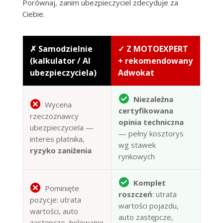
Porównaj, zanim ubezpieczyciel zdecyduje za
Ciebie.
✗ Samodzielnie
✓ Z MOTOEXPERT
(kalkulator / AI
+ rekomendowany
ubezpieczyciela)
Adwokat
Niezależna
Wycena
certyfikowana
rzeczoznawcy
opinia techniczna
ubezpieczyciela —
— pełny kosztorys
interes płatnika,
wg stawek
ryzyko zaniżenia
rynkowych
Komplet
Pominięte
roszczeń
: utrata
pozycje: utrata
wartości pojazdu,
wartości, auto
auto zastępcze,
zastępcze, holowanie