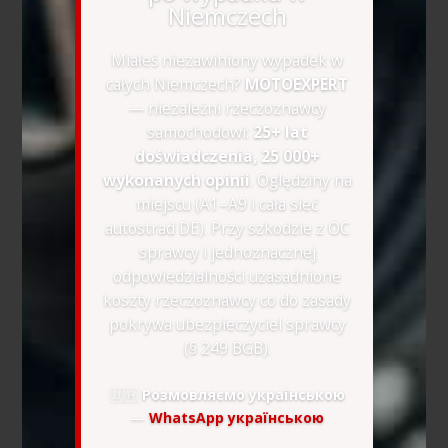
Niemczech
Miałeś niezawiniony wypadek w
całych Niemczech?
MOTOEXPERT
— niezależni rzeczoznawcy
samochodowi:
25+ lat
doświadczenia, 25 000+
wykonanych opinii
. Oględziny na
miejscu (A1–A9 i cała sieć
autostrad DE). Przy szkodzie z OC
sprawcy i jednoznacznej
odpowiedzialności uzasadnione
koszty rzeczoznawcy co do zasady
pokrywa ubezpieczyciel sprawcy
(§ 249 BGB).
🇺🇦
Розмовляємо українською
—
WhatsApp українською