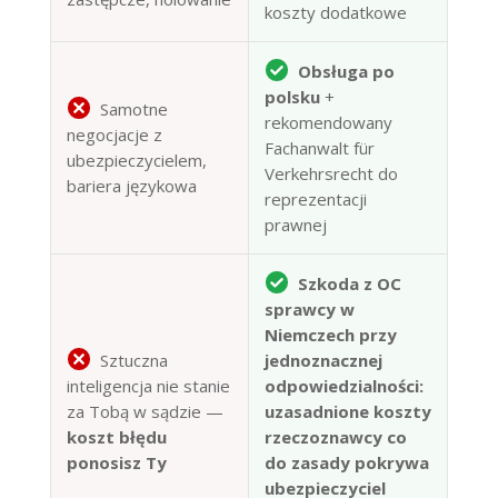
koszty dodatkowe
Obsługa po
polsku
+
Samotne
rekomendowany
negocjacje z
Fachanwalt für
ubezpieczycielem,
Verkehrsrecht do
bariera językowa
reprezentacji
prawnej
Szkoda z OC
sprawcy w
Niemczech przy
Sztuczna
jednoznacznej
inteligencja nie stanie
odpowiedzialności:
za Tobą w sądzie —
uzasadnione koszty
koszt błędu
rzeczoznawcy co
ponosisz Ty
do zasady pokrywa
ubezpieczyciel