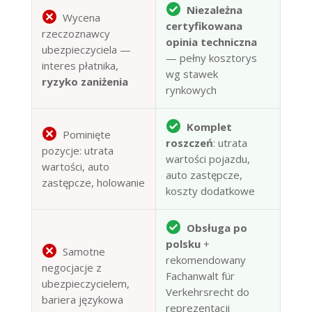
Niezależna
Wycena
certyfikowana
rzeczoznawcy
opinia techniczna
ubezpieczyciela —
— pełny kosztorys
interes płatnika,
wg stawek
ryzyko zaniżenia
rynkowych
Komplet
Pominięte
roszczeń
: utrata
pozycje: utrata
wartości pojazdu,
wartości, auto
auto zastępcze,
zastępcze, holowanie
koszty dodatkowe
Obsługa po
polsku
+
Samotne
rekomendowany
negocjacje z
Fachanwalt für
ubezpieczycielem,
Verkehrsrecht do
bariera językowa
reprezentacji