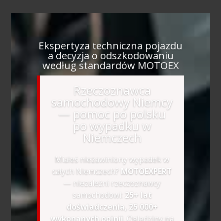
Ekspertyza techniczna pojazdu
a decyzja o odszkodowaniu
według standardów MOTOEX
Rzeczoznawca
samochodowy Niemcy
— pomoc po polsku
po wypadku w
Niemczech
Miałeś niezawiniony wypadek w
całych Niemczech?
MOTOEXPERT
— niezależni rzeczoznawcy
samochodowi:
25+ lat
doświadczenia, 25 000+
wykonanych opinii
. Oględziny na