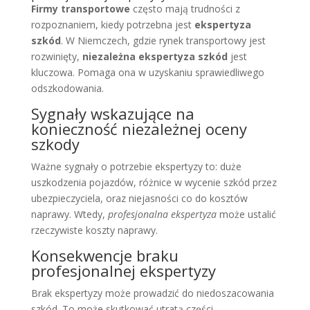
Firmy transportowe
często mają trudności z
rozpoznaniem, kiedy potrzebna jest
ekspertyza
szkód
. W Niemczech, gdzie rynek transportowy jest
rozwinięty,
niezależna ekspertyza szkód
jest
kluczowa. Pomaga ona w uzyskaniu sprawiedliwego
odszkodowania.
Sygnały wskazujące na
konieczność niezależnej oceny
szkody
Ważne sygnały o potrzebie ekspertyzy to: duże
uszkodzenia pojazdów, różnice w wycenie szkód przez
ubezpieczyciela, oraz niejasności co do kosztów
naprawy. Wtedy,
profesjonalna ekspertyza
może ustalić
rzeczywiste koszty naprawy.
Konsekwencje braku
profesjonalnej ekspertyzy
Brak ekspertyzy może prowadzić do niedoszacowania
szkód. To może skutkować utratą części