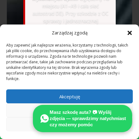
miejscu (A1–A9 i cała sieć
autostrad DE). Przy szkodzie z OC
sprawcy i jednoznacznej
odpowiedzialności uzasadnione
Zarządzaj zgodą
koszty rzeczoznawcy co do zasady
pokrywa ubezpieczyciel sprawcy
Aby zapewnić jak najlepsze wrażenia, korzystamy z technologii, takich
(§ 249 BGB).
jak pliki cookie, do przechowywania i/lub uzyskiwania dostępu do
informacji o urządzeniu. Zgoda na te technologie pozwoli nam
przetwarzać dane, takie jak zachowanie podczas przeglądania lub
🇺🇦
Розмовляємо українською
unikalne identyfikatory na tej stronie. Brak wyrażenia zgody lub
—
WhatsApp українською
wycofanie zgody może niekorzystnie wpłynąć na niektóre cechy i
funkcje.
📷 Wyślij zdjęcia na
Akceptuję
WhatsApp — bezpłatna
wstępna ocena
Odmów
Masz szkodę auta? 📷 Wyślij
zdjęcia — sprawdzimy natychmiast
Zobacz preferencje
czy możemy pomóc

Zrozum ekspertyzę techniczną pojazdu a
decyzję o odszkodowaniu według