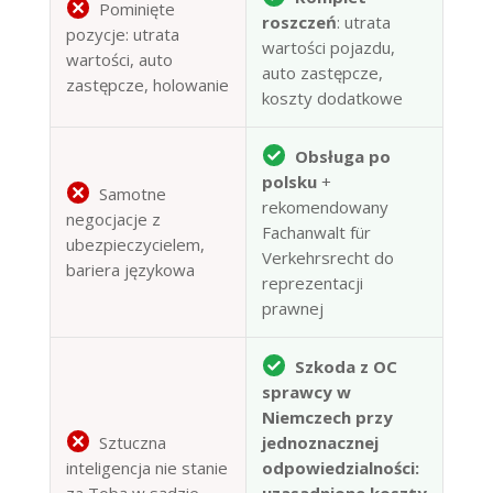
Pominięte
roszczeń
: utrata
pozycje: utrata
wartości pojazdu,
wartości, auto
auto zastępcze,
zastępcze, holowanie
koszty dodatkowe
Obsługa po
polsku
+
Samotne
rekomendowany
negocjacje z
Fachanwalt für
ubezpieczycielem,
Verkehrsrecht do
bariera językowa
reprezentacji
prawnej
Szkoda z OC
sprawcy w
Niemczech przy
Sztuczna
jednoznacznej
inteligencja nie stanie
odpowiedzialności:
za Tobą w sądzie —
uzasadnione koszty