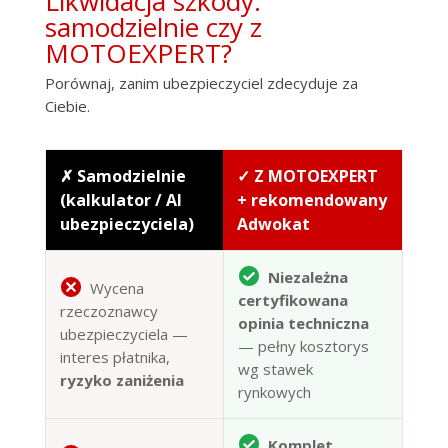
Likwidacja szkody:
samodzielnie czy z
MOTOEXPERT?
Porównaj, zanim ubezpieczyciel zdecyduje za
Ciebie.
✗ Samodzielnie
✓ Z MOTOEXPERT
(kalkulator / AI
+ rekomendowany
ubezpieczyciela)
Adwokat
Niezależna
Wycena
certyfikowana
rzeczoznawcy
opinia techniczna
ubezpieczyciela —
— pełny kosztorys
interes płatnika,
wg stawek
ryzyko zaniżenia
rynkowych
Komplet