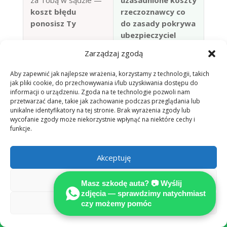
koszt błędu
rzeczoznawcy co
ponosisz Ty
do zasady pokrywa
ubezpieczyciel
sprawcy (§ 249
Zarządzaj zgodą
BGB)
Aby zapewnić jak najlepsze wrażenia, korzystamy z technologii, takich
jak pliki cookie, do przechowywania i/lub uzyskiwania dostępu do
informacji o urządzeniu. Zgoda na te technologie pozwoli nam
📷 Zgłoś szkodę przez WhatsApp —
przetwarzać dane, takie jak zachowanie podczas przeglądania lub
bezpłatna wstępna ocena
unikalne identyfikatory na tej stronie. Brak wyrażenia zgody lub
wycofanie zgody może niekorzystnie wpłynąć na niektóre cechy i
funkcje.
Akceptuję
Odmów
Masz szkodę auta? 📷 Wyślij
zdjęcia — sprawdzimy natychmiast
Zobacz preferencje

czy możemy pomóc
