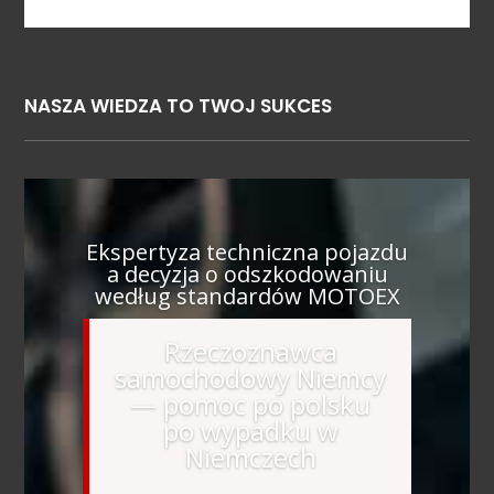
NASZA WIEDZA TO TWOJ SUKCES
Ekspertyza techniczna pojazdu
a decyzja o odszkodowaniu
według standardów MOTOEX
Rzeczoznawca
samochodowy Niemcy
— pomoc po polsku
po wypadku w
Niemczech