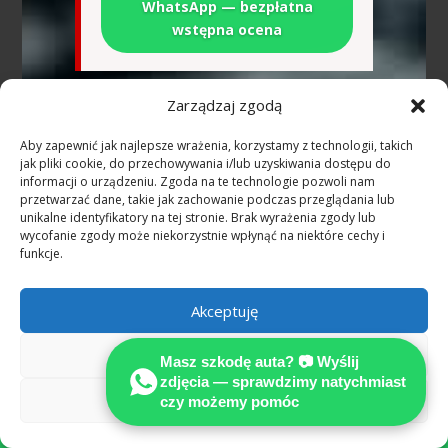
WhatsApp — bezpłatna
wstępna ocena
Zarządzaj zgodą
Zrozum ekspertyzę techniczną pojazdu a
decyzję o odszkodowaniu według
Aby zapewnić jak najlepsze wrażenia, korzystamy z technologii, takich
standardów MOTOEX i dowiedz się, jak
jak pliki cookie, do przechowywania i/lub uzyskiwania dostępu do
skutecznie uzyskać odszkodowanie
informacji o urządzeniu. Zgoda na te technologie pozwoli nam
przetwarzać dane, takie jak zachowanie podczas przeglądania lub
unikalne identyfikatory na tej stronie. Brak wyrażenia zgody lub
Wypadek w Niemczech —
wycofanie zgody może niekorzystnie wpłynąć na niektóre cechy i
najczęstsze pytania
funkcje.
(Niemcy)
Akceptuję
Ile kosztuje rzeczoznawca
samochodowy po wypadku w
Odmów
Masz szkodę auta? 📷 Wyślij
Niemczech?
zdjęcia — sprawdzimy natychmiast
Zobacz preferencje
czy możemy pomóc
Przy szkodzie z OC sprawcy w Niemczech

i jednoznacznej odpowiedzialności