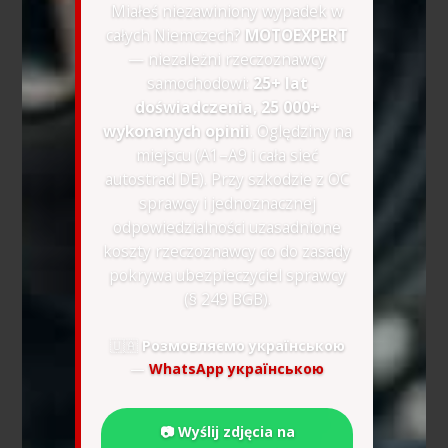
Miałeś niezawiniony wypadek w
całych Niemczech?
MOTOEXPERT
— niezależni rzeczoznawcy
samochodowi:
25+ lat
doświadczenia, 25 000+
wykonanych opinii
. Oględziny na
miejscu (A1–A9 i cała sieć
autostrad DE). Przy szkodzie z OC
sprawcy i jednoznacznej
odpowiedzialności uzasadnione
koszty rzeczoznawcy co do zasady
pokrywa ubezpieczyciel sprawcy
(§ 249 BGB).
🇺🇦
Розмовляємо українською
—
WhatsApp українською
📷 Wyślij zdjęcia na