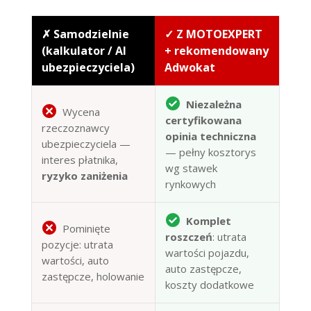
✗ Samodzielnie
✓ Z MOTOEXPERT
(kalkulator / AI
+ rekomendowany
ubezpieczyciela)
Adwokat
Niezależna
Wycena
certyfikowana
rzeczoznawcy
opinia techniczna
ubezpieczyciela —
— pełny kosztorys
interes płatnika,
wg stawek
ryzyko zaniżenia
rynkowych
Komplet
Pominięte
roszczeń
: utrata
pozycje: utrata
wartości pojazdu,
wartości, auto
auto zastępcze,
zastępcze, holowanie
koszty dodatkowe