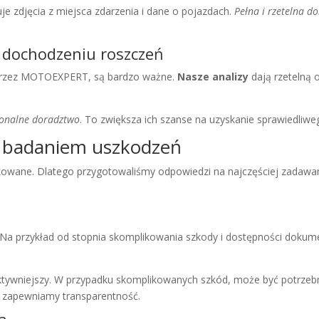
e zdjęcia z miejsca zdarzenia i dane o pojazdach.
Pełna i rzetelna d
w dochodzeniu roszczeń
 przez MOTOEXPERT, są bardzo ważne.
Nasze analizy
dają rzetelną
jonalne doradztwo
. To zwiększa ich szanse na uzyskanie sprawiedliw
z badaniem uszkodzeń
ane. Dlatego przygotowaliśmy odpowiedzi na najczęściej zadawane 
w. Na przykład od stopnia skomplikowania szkody i dostępności doku
fektywniejszy. W przypadku skomplikowanych szkód, może być potrzeb
i zapewniamy transparentność.