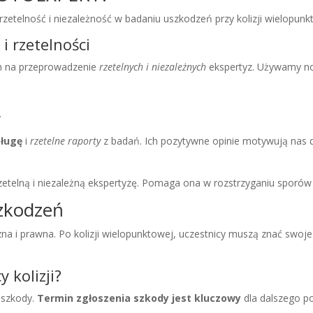
zetelność i niezależność w badaniu uszkodzeń przy kolizji wielopunk
i rzetelności
 na przeprowadzenie
rzetelnych i niezależnych
ekspertyz. Używamy no
w
sługę
i
rzetelne raporty
z badań. Ich pozytywne opinie motywują nas 
rzetelną i niezależną ekspertyzę. Pomaga ona w rozstrzyganiu sporó
zkodzeń
czna i prawna. Po kolizji wielopunktowej, uczestnicy muszą znać swo
 kolizji?
ć szkody.
Termin zgłoszenia szkody jest kluczowy
dla dalszego p