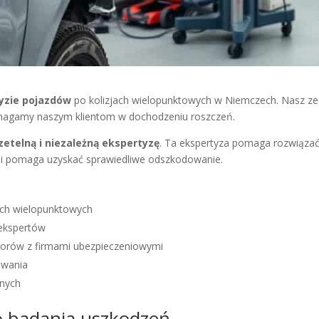
yzie pojazdów
po kolizjach wielopunktowych w Niemczech. Nasz z
magamy naszym klientom w dochodzeniu roszczeń.
zetelną i niezależną ekspertyzę
. Ta ekspertyza pomaga rozwiązać
i pomaga uzyskać sprawiedliwe odszkodowanie.
ach wielopunktowych
 ekspertów
sporów z firmami ubezpieczeniowymi
owania
jnych
 badania uszkodzeń