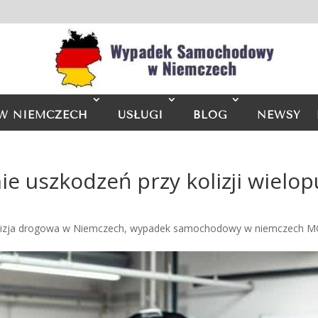
W NIEMCZECH
USŁUGI
BLOG
NEWSY
 uszkodzeń przy kolizji wielo
lizja drogowa w Niemczech
,
wypadek samochodowy w niemczech