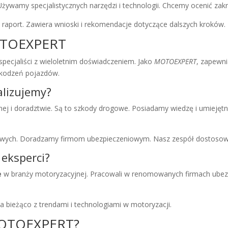
 Używamy specjalistycznych narzędzi i technologii. Chcemy ocenić zakre
 raport. Zawiera wnioski i rekomendacje dotyczące dalszych kroków.
MOTOEXPERT
specjaliści z wieloletnim doświadczeniem. Jako
MOTOEXPERT
, zapewn
zkodzeń pojazdów.
alizujemy?
icznej i doradztwie. Są to szkody drogowe. Posiadamy wiedzę i umiej
owych. Doradzamy firmom ubezpieczeniowym. Nasz zespół dostosowuj
 eksperci?
e
w branży motoryzacyjnej. Pracowali w renomowanych firmach ubez
na bieżąco z trendami i technologiami w motoryzacji.
MOTOEXPERT?