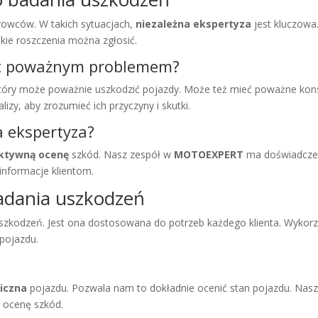
erowców. W takich sytuacjach,
niezależna ekspertyza
jest kluczowa
kie roszczenia można zgłosić.
est poważnym problemem?
tóry może poważnie uszkodzić pojazdy. Może też mieć poważne ko
izy, aby zrozumieć ich przyczyny i skutki.
a ekspertyza?
ktywną ocenę
szkód. Nasz zespół w
MOTOEXPERT
ma doświadczen
informacje klientom.
badania uszkodzeń
zkodzeń. Jest ona dostosowana do potrzeb każdego klienta. Wykorz
 pojazdu.
iczna
pojazdu. Pozwala nam to dokładnie ocenić stan pojazdu. Nas
 ocenę szkód.