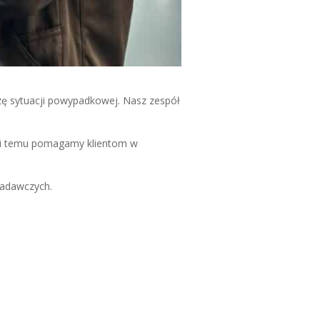
zę sytuacji powypadkowej. Nasz zespół
ęki temu pomagamy klientom w
badawczych.