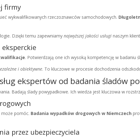
j firmy
ko sieć wykwalifikowanych rzeczoznawców samochodowych.
Długolet
ologie. Dzięki temu zapewniamy
najwyższej jakości usługi
naszym klien
e eksperckie
kwalifikacje
. Potwierdzają one ich wysoką kompetencję w badaniu
iezależne i obiektywne
. To kluczowe w procesie dochodzenia odszko
 usług ekspertów od badania śladów 
nia. Badają ślady powypadkowe. Ich wiedza jest kluczowa w rozstr
drogowych
yza może pomóc.
Badania wypadków drogowych w Niemczech
pro
a przez ubezpieczyciela