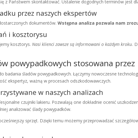
ę z Państwem skontaktować. Ustalenie dogodnych terminów jest dla
padku przez naszych ekspertów
 z dostarczonych dokumentów.
Wstępna analiza pozwala nam zrozu
ań i kosztorysu
ujemy kosztorys.
Nasi klienci zawsze są informowani o każdym kroku.
Dz
adów powypadkowych stosowana prz
badania śladów powypadkowych. Łączymy nowoczesne technologi
kość ekspertyz, ważną w procesach odszkodowawczych.
rzystywane w naszych analizach
ofesjonalne czujniki lakieru. Pozwalają one dokładnie ocenić uszkodzen
niej analizować ślady powypadków.
cześniejszy sprzęt. Dzięki temu możemy przeprowadzać szczegółow