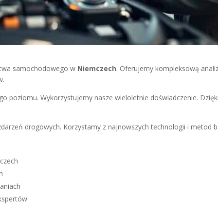
awstwa samochodowego w
Niemczech
. Oferujemy kompleksową anali
w.
o poziomu. Wykorzystujemy nasze wieloletnie doświadczenie. Dzi
zdarzeń drogowych. Korzystamy z najnowszych technologii i metod 
mczech
h
daniach
kspertów