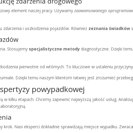
ukcję zdarzenia drogowego
czowy element naszej pracy. Używamy
zaawansowanego oprogramow
scu zdarzenia i uszkodzenia pojazdów. Również
zeznania świadków
s
jazdów
żna. Stosujemy
specjalistyczne metody
diagnostyczne. Dzięki tem
kodzenia pierwotne od wtórnych. To kluczowe w ustaleniu przyczyn
zumiale. Dzięki temu naszym klientom łatwiej jest zrozumieć przebie
kspertyzy powypadkowej
 w kilku etapach. Chcemy zapewnić najwyższą jakość usług. Analizu
aboratoryjną.
enia
ny krok. Nasi eksperci dokładnie sprawdzają miejsce wypadku. Zwrac