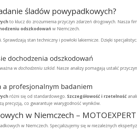
 badanie śladów powypadkowych?
wych
to klucz do zrozumienia przyczyn zdarzeń drogowych. Nasza fi
hodzeniu odszkodowań
w Niemczech.
i. Sprawdzają stan techniczny i powłoki lakiernicze. Dzięki specjalist
esie dochodzenia odszkodowań
o ważna w
dochodzeniu szkód
. Nasze analizy pomagają ustalić przyczyn
m a profesjonalnym badaniem
wych
różni się od standardowego.
Szczegółowość i rzetelność
anal
zą precyzją, co gwarantuje wiarygodność wyników.
owych w Niemczech – MOTOEXPERT ja
padkowych w Niemczech. Specjalizujemy się w niezależnych eksperty