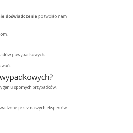
nie doświadczenie
pozwoliło nam
tom.
 śladów powypadkowych.
dowań.
powypadkowych?
zyganiu spornych przypadków.
wadzone przez naszych ekspertów