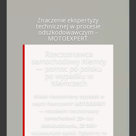
Znaczenie ekspertyzy
technicznej w procesie
odszkodowawczym –
MOTOEXPERT
Rzeczoznawca
samochodowy Niemcy
— pomoc po polsku
po wypadku w
Niemczech
Miałeś niezawiniony wypadek w
całych Niemczech?
MOTOEXPERT
— niezależni rzeczoznawcy
samochodowi:
25+ lat
doświadczenia, 25 000+
wykonanych opinii
. Oględziny na