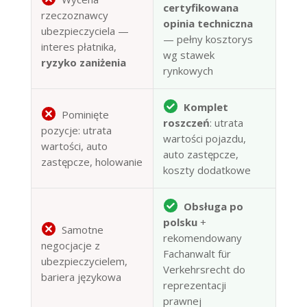
certyfikowana
rzeczoznawcy
opinia techniczna
ubezpieczyciela —
— pełny kosztorys
interes płatnika,
wg stawek
ryzyko zaniżenia
rynkowych
Komplet
Pominięte
roszczeń
: utrata
pozycje: utrata
wartości pojazdu,
wartości, auto
auto zastępcze,
zastępcze, holowanie
koszty dodatkowe
Obsługa po
polsku
+
Samotne
rekomendowany
negocjacje z
Fachanwalt für
ubezpieczycielem,
Verkehrsrecht do
bariera językowa
reprezentacji
prawnej