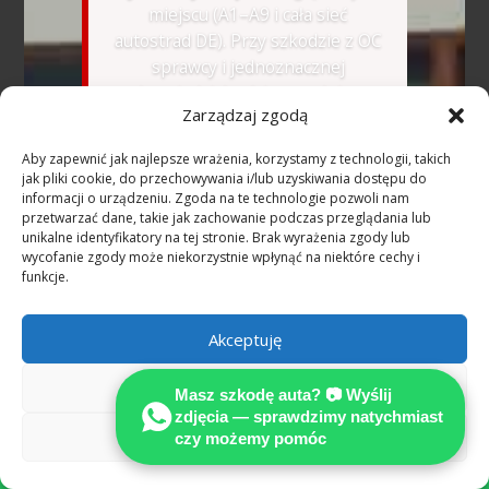
miejscu (A1–A9 i cała sieć
autostrad DE). Przy szkodzie z OC
sprawcy i jednoznacznej
odpowiedzialności uzasadnione
Zarządzaj zgodą
koszty rzeczoznawcy co do zasady
pokrywa ubezpieczyciel sprawcy
Aby zapewnić jak najlepsze wrażenia, korzystamy z technologii, takich
(§ 249 BGB).
jak pliki cookie, do przechowywania i/lub uzyskiwania dostępu do
informacji o urządzeniu. Zgoda na te technologie pozwoli nam
przetwarzać dane, takie jak zachowanie podczas przeglądania lub
🇺🇦
Розмовляємо українською
unikalne identyfikatory na tej stronie. Brak wyrażenia zgody lub
—
WhatsApp українською
wycofanie zgody może niekorzystnie wpłynąć na niektóre cechy i
funkcje.
📷 Wyślij zdjęcia na
Akceptuję
WhatsApp — bezpłatna
wstępna ocena
Odmów
Masz szkodę auta? 📷 Wyślij
zdjęcia — sprawdzimy natychmiast
Zobacz preferencje
czy możemy pomóc

Dowiedz się, jak niezależna opinia techniczna
pomaga ustalić pełne odszkodowanie według