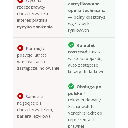
Wycena
certyfikowana
rzeczoznawcy
opinia techniczna
ubezpieczyciela —
— pełny kosztorys
interes płatnika,
wg stawek
ryzyko zaniżenia
rynkowych
Komplet
Pominięte
roszczeń
: utrata
pozycje: utrata
wartości pojazdu,
wartości, auto
auto zastępcze,
zastępcze, holowanie
koszty dodatkowe
Obsługa po
polsku
+
Samotne
rekomendowany
negocjacje z
Fachanwalt für
ubezpieczycielem,
Verkehrsrecht do
bariera językowa
reprezentacji
prawnej