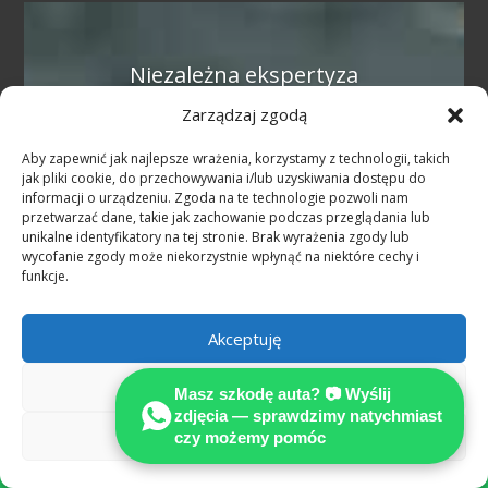
Niezależna ekspertyza
techniczna ujawnia pełny
zakres szkody według
Zarządzaj zgodą
standardów M
Aby zapewnić jak najlepsze wrażenia, korzystamy z technologii, takich
jak pliki cookie, do przechowywania i/lub uzyskiwania dostępu do
Rzeczoznawca
informacji o urządzeniu. Zgoda na te technologie pozwoli nam
samochodowy Niemcy
przetwarzać dane, takie jak zachowanie podczas przeglądania lub
unikalne identyfikatory na tej stronie. Brak wyrażenia zgody lub
— pomoc po polsku
wycofanie zgody może niekorzystnie wpłynąć na niektóre cechy i
po wypadku w
funkcje.
Niemczech
Akceptuję
Miałeś niezawiniony wypadek w
całych Niemczech?
MOTOEXPERT
Odmów
Masz szkodę auta? 📷 Wyślij
— niezależni rzeczoznawcy
zdjęcia — sprawdzimy natychmiast
samochodowi:
25+ lat
Zobacz preferencje
czy możemy pomóc

doświadczenia, 25 000+
wykonanych opinii
. Oględziny na