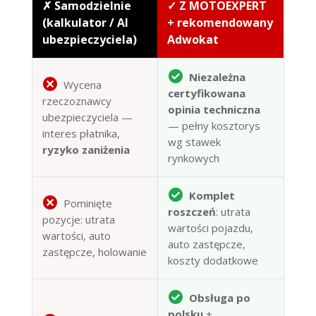
✗ Samodzielnie
✓ Z MOTOEXPERT
(kalkulator / AI
+ rekomendowany
ubezpieczyciela)
Adwokat
Niezależna
Wycena
certyfikowana
rzeczoznawcy
opinia techniczna
ubezpieczyciela —
— pełny kosztorys
interes płatnika,
wg stawek
ryzyko zaniżenia
rynkowych
Komplet
Pominięte
roszczeń
: utrata
pozycje: utrata
wartości pojazdu,
wartości, auto
auto zastępcze,
zastępcze, holowanie
koszty dodatkowe
Obsługa po
polsku
+