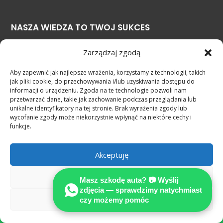
NASZA WIEDZA TO TWOJ SUKCES
Zarządzaj zgodą
Aby zapewnić jak najlepsze wrażenia, korzystamy z technologii, takich
jak pliki cookie, do przechowywania i/lub uzyskiwania dostępu do
informacji o urządzeniu. Zgoda na te technologie pozwoli nam
Ekspertyza techniczna pojazdu
przetwarzać dane, takie jak zachowanie podczas przeglądania lub
a decyzja o odszkodowaniu
unikalne identyfikatory na tej stronie. Brak wyrażenia zgody lub
według standardów MOTOEX
wycofanie zgody może niekorzystnie wpłynąć na niektóre cechy i
funkcje.
Rzeczoznawca
samochodowy Niemcy
Akceptuję
— pomoc po polsku
po wypadku w
Odmów
Masz szkodę auta? 📷 Wyślij
Niemczech
zdjęcia — sprawdzimy natychmiast
Zobacz preferencje
czy możemy pomóc

Miałeś niezawiniony wypadek w
całych Niemczech?
MOTOEXPERT