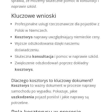
sprawia, że możemy skutecznie pomóc w
konsultacji
i
naprawie szkód
.
Kluczowe wnioski
Profesjonalne usługi rzeczoznawcze dla pojazdów z
Polski w Niemczech.
Kosztorys
naprawy uwzględniający niemieckie ceny.
Wyższe odszkodowania dzięki naszemu
doświadczeniu.
Skuteczna
konsultacja
i pomoc w naprawie szkód.
Zwiększenie odszkodowań poprzez dokładny
kosztorys
.
Dlaczego kosztorys to kluczowy dokument?
Kosztorys
to ważny dokument w procesie naprawy
samochodu po wypadku. Pokazuje, jakie
uszkodzenia
pojazd poniósł i jakie naprawy są
potrzebne.
Rola kosztorysu w procesie