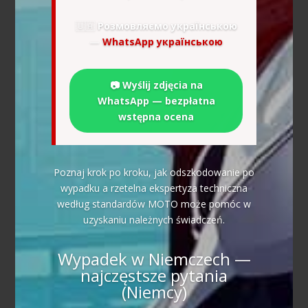
🇺🇦
Розмовляємо українською
—
WhatsApp українською
📷 Wyślij zdjęcia na
WhatsApp — bezpłatna
wstępna ocena
Poznaj krok po kroku, jak odszkodowanie po
wypadku a rzetelna ekspertyza techniczna
według standardów MOTO może pomóc w
uzyskaniu należnych świadczeń.
Wypadek w Niemczech —
najczęstsze pytania
(Niemcy)