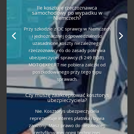
Ile kosztuje rzeczoznawca
samochodowy po wypadku w
Niemczech?
Przy szkodzie z OC sprawcy w Niemczech
i jednoznacznej odpowiedzialności
uzasadnione koszty niezależnego
rzeczoznawcy co do zasady pokrywa
ubezpieczyciel sprawcy (§ 249 BGB).
MOTOEXPERT nie pobiera zaliczki od
poszkodowanego przy tego typu
sprawach.
Czy muszę zaakceptować kosztorys
ubezpieczyciela?
Nie. Kosztorys ubezpieczyciela
reprezentuje interes płatnika i bywa
zaniżony. Masz prawo do niezależnej,
certyfikowanej opinii technicznej