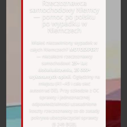
Rzeczoznawca
samochodowy Niemcy
— pomoc po polsku
po wypadku w
Niemczech
Miałeś niezawiniony wypadek w
całych Niemczech?
MOTOEXPERT
— niezależni rzeczoznawcy
samochodowi:
25+ lat
doświadczenia, 25 000+
wykonanych opinii
. Oględziny na
miejscu (A1–A9 i cała sieć
autostrad DE). Przy szkodzie z OC
sprawcy i jednoznacznej
odpowiedzialności uzasadnione
koszty rzeczoznawcy co do zasady
pokrywa ubezpieczyciel sprawcy
(§ 249 BGB).