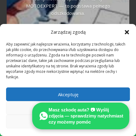
MOTOEXPERT — to podstawa pełnego
odszkodowania.
Kiedy przysługuje auto zastępcze?
Zarządzaj zgodą
Przy niezawinionej szkodzie z OC sprawcy
Aby zapewnić jak najlepsze wrażenia, korzystamy z technologii, takich
w Niemczech auto zastępcze przysługuje
jak pliki cookie, do przechowywania i/lub uzyskiwania dostępu do
na czas naprawy lub odkupu pojazdu.
informacji o urządzeniu. Zgoda na te technologie pozwoli nam
przetwarzać dane, takie jak zachowanie podczas przeglądania lub
Alternatywą jest odszkodowanie za utratę
unikalne identyfikatory na tej stronie. Brak wyrażenia zgody lub
możliwości korzystania (Nutzungsausfall).
wycofanie zgody może niekorzystnie wpłynąć na niektóre cechy i
funkcje.
Czym jest utrata wartości pojazdu
(Wertminderung)?
Akceptuję
To spadek wartości rynkowej auta po
Odmów
wypadku mimo poprawnej naprawy. W
Masz szkodę auta? 📷 Wyślij
zdjęcia — sprawdzimy natychmiast
Niemczech jest to odrębne roszczenie —
Zobacz preferencje
czy możemy pomóc
rzeczoznawca MOTOEXPERT wylicza je w

opinii technicznej.