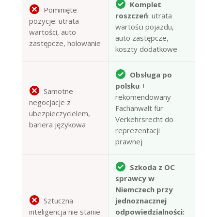
Komplet
Pominięte
roszczeń
: utrata
pozycje: utrata
wartości pojazdu,
wartości, auto
auto zastępcze,
zastępcze, holowanie
koszty dodatkowe
Obsługa po
polsku
+
Samotne
rekomendowany
negocjacje z
Fachanwalt für
ubezpieczycielem,
Verkehrsrecht do
bariera językowa
reprezentacji
prawnej
Szkoda z OC
sprawcy w
Niemczech przy
Sztuczna
jednoznacznej
inteligencja nie stanie
odpowiedzialności: