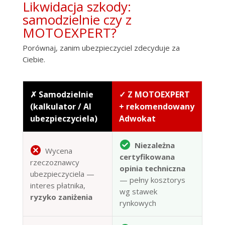
Likwidacja szkody:
samodzielnie czy z
MOTOEXPERT?
Porównaj, zanim ubezpieczyciel zdecyduje za
Ciebie.
✗ Samodzielnie
✓ Z MOTOEXPERT
(kalkulator / AI
+ rekomendowany
ubezpieczyciela)
Adwokat
Niezależna
Wycena
certyfikowana
rzeczoznawcy
opinia techniczna
ubezpieczyciela —
— pełny kosztorys
interes płatnika,
wg stawek
ryzyko zaniżenia
rynkowych