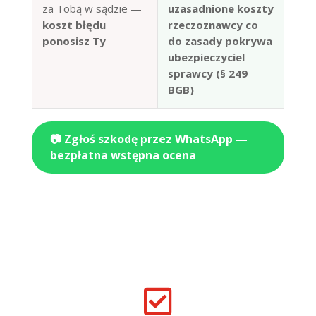
za Tobą w sądzie —
uzasadnione koszty
koszt błędu
rzeczoznawcy co
ponosisz Ty
do zasady pokrywa
ubezpieczyciel
sprawcy (§ 249
BGB)
📷 Zgłoś szkodę przez WhatsApp —
bezpłatna wstępna ocena
