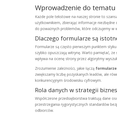
Wprowadzenie do tematu f
Każde pole tekstowe na naszej stronie to szansa 
użytkownikiem, zbierając informacje niezbędne
do poważnych problemów, które odczujemy w w
Dlaczego formularze są istotne
Formularze są często pierwszym punktem styku kl
szybko opuszczają witrynę. Warto pamiętać, że
wpływa na ocenę strony przez algorytmy wyszuk
Zrozumienie zależności, jakie łączą
formularze
zwiększamy liczbę pozyskanych leadów, ale ró
konkurencyjnym środowisku cyfrowym.
Rola danych w strategii bizne
Współczesne przedsiębiorstwa traktują dane os
przestrzegania rygorystycznych standardów bezp
odbiorców.