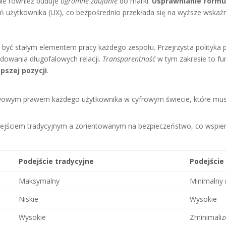
 ale również buduje
ogromne zaufanie
do marki.
Usprawnianie formul
 użytkownika (UX), co bezpośrednio przekłada się na wyższe wskaźni
 być stałym elementem pracy każdego zespołu. Przejrzysta polityka 
budowania długofalowych relacji.
Transparentność
w tym zakresie to fu
pszej pozycji
.
tawowym prawem każdego użytkownika w cyfrowym świecie, które mus
odejściem tradycyjnym a zorientowanym na bezpieczeństwo, co wspie
Podejście tradycyjne
Podejście
Maksymalny
Minimalny 
Niskie
Wysokie
Wysokie
Zminimali