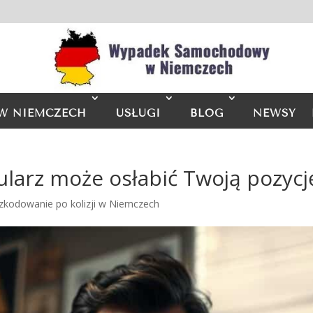
W NIEMCZECH
USŁUGI
BLOG
NEWSY
larz może osłabić Twoją pozycj
zkodowanie po kolizji w Niemczech