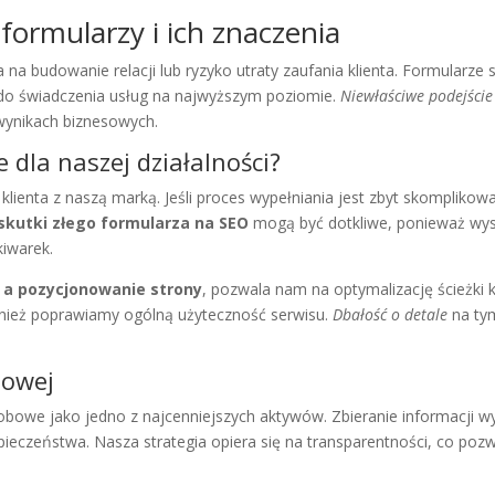
ormularzy i ich znaczenia
na budowanie relacji lub ryzyko utraty zaufania klienta. Formularze 
 do świadczenia usług na najwyższym poziomie.
Niewłaściwe podejście
ynikach biznesowych.
 dla naszej działalności?
ienta z naszą marką. Jeśli proces wypełniania jest zbyt skomplikowa
skutki złego formularza na SEO
mogą być dotkliwe, ponieważ wys
iwarek.
 a pozycjonowanie strony
, pozwala nam na optymalizację ścieżki k
wnież poprawiamy ogólną użyteczność serwisu.
Dbałość o detale
na tym
sowej
obowe jako jedno z najcenniejszych aktywów. Zbieranie informacji 
ieczeństwa. Nasza strategia opiera się na transparentności, co po