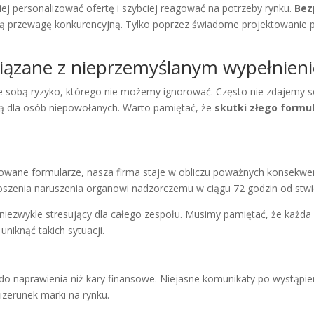
j personalizować ofertę i szybciej reagować na potrzeby rynku.
Bez
 przewagę konkurencyjną. Tylko poprzez świadome projektowanie
wiązane z nieprzemyślanym wypełnien
e sobą ryzyko, którego nie możemy ignorować. Często nie zdajemy s
ką dla osób niepowołanych. Warto pamiętać, że
skutki złego formu
rowane formularze, nasza firma staje w obliczu poważnych konsekwe
zenia naruszenia organowi nadzorczemu w ciągu 72 godzin od stwie
 niezwykle stresujący dla całego zespołu. Musimy pamiętać, że każda 
niknąć takich sytuacji.
a do naprawienia niż kary finansowe. Niejasne komunikaty po wystąpi
izerunek marki na rynku.