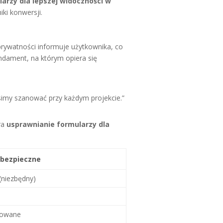
arzy dla lepszej widoczności w
ki konwersji.
prywatności informuje użytkownika, co
ndament, na którym opiera się
imy szanować przy każdym projekcie.”
ra
usprawnianie formularzy dla
 bezpieczne
(niezbędny)
zowane