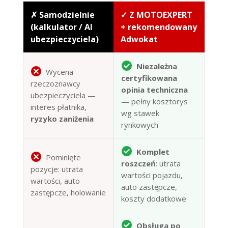
✗ Samodzielnie
✓ Z MOTOEXPERT
(kalkulator / AI
+ rekomendowany
ubezpieczyciela)
Adwokat
Niezależna
Wycena
certyfikowana
rzeczoznawcy
opinia techniczna
ubezpieczyciela —
— pełny kosztorys
interes płatnika,
wg stawek
ryzyko zaniżenia
rynkowych
Komplet
Pominięte
roszczeń
: utrata
pozycje: utrata
wartości pojazdu,
wartości, auto
auto zastępcze,
zastępcze, holowanie
koszty dodatkowe
Obsługa po