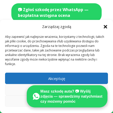
📷 Zgłoś szkodę przez WhatsApp —
bezpłatna wstępna ocena
Zarządzaj zgodą
Aby zapewnić jak najlepsze wrażenia, korzystamy z technologii, takich
jak pliki cookie, do przechowywania i/lub uzyskiwania dostępu do
informacji o urządzeniu. Zgoda na te technologie pozwoli nam
przetwarzać dane, takie jak zachowanie podczas przeglądania lub
unikalne identyfikatory na tej stronie. Brak wyrażenia zgody lub
wycofanie zgody może niekorzystnie wpłynąć na niektóre cechy i
funkcje.

Akceptuję
PONAD 25 LAT DOŚWIADCZENIA W
NIEMECZECH
Odmów
Masz szkodę auta? 📷 Wyślij
zdjęcia — sprawdzimy natychmiast
Zobacz preferencje
czy możemy pomóc

