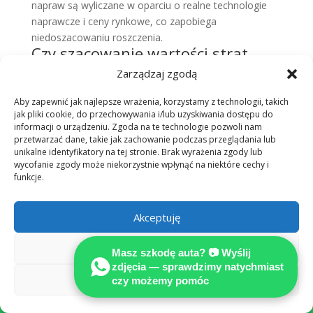
napraw są wyliczane w oparciu o realne technologie
naprawcze i ceny rynkowe, co zapobiega
niedoszacowaniu roszczenia.
Czy szacowanie wartości strat
przez niezależnego rzeczoznawcę
Zarządzaj zgodą
jest akceptowane przez sądy?
Aby zapewnić jak najlepsze wrażenia, korzystamy z technologii, takich
Tak, niezależne szacowanie wartości jest traktowane
jak pliki cookie, do przechowywania i/lub uzyskiwania dostępu do
jako istotny dowód w sprawie. Choć sąd może
informacji o urządzeniu. Zgoda na te technologie pozwoli nam
powołać własnego biegłego, profesjonalna ekspertyza
przetwarzać dane, takie jak zachowanie podczas przeglądania lub
unikalne identyfikatory na tej stronie. Brak wyrażenia zgody lub
techniczna dostarczona przez stronę stanowi punkt
wycofanie zgody może niekorzystnie wpłynąć na niektóre cechy i
wyjścia i często determinuje kierunek postępowania
funkcje.
dowodowego.
Akceptuję
Likwidacja szkody:
samodzielnie czy z
Odmów
Masz szkodę auta? 📷 Wyślij
MOTOEXPERT?
zdjęcia — sprawdzimy natychmiast
Zobacz preferencje
czy możemy pomóc
Porównaj, zanim ubezpieczyciel zdecyduje za

Ciebie.