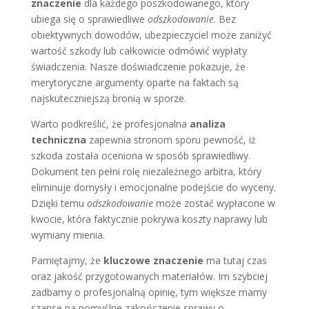
znaczenie
dla każdego poszkodowanego, który
ubiega się o sprawiedliwe
odszkodowanie
. Bez
obiektywnych dowodów, ubezpieczyciel może zaniżyć
wartość szkody lub całkowicie odmówić wypłaty
świadczenia. Nasze doświadczenie pokazuje, że
merytoryczne argumenty oparte na faktach są
najskuteczniejszą bronią w sporze.
Warto podkreślić, że profesjonalna
analiza
techniczna
zapewnia stronom sporu pewność, iż
szkoda została oceniona w sposób sprawiedliwy.
Dokument ten pełni rolę niezależnego arbitra, który
eliminuje domysły i emocjonalne podejście do wyceny.
Dzięki temu
odszkodowanie
może zostać wypłacone w
kwocie, która faktycznie pokrywa koszty naprawy lub
wymiany mienia.
Pamiętajmy, że
kluczowe znaczenie
ma tutaj czas
oraz jakość przygotowanych materiałów. Im szybciej
zadbamy o profesjonalną opinię, tym większe mamy
szanse na pomyślne zakończenie sprawy o