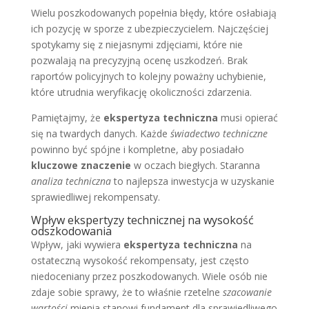
Wielu poszkodowanych popełnia błędy, które osłabiają
ich pozycję w sporze z ubezpieczycielem. Najczęściej
spotykamy się z niejasnymi zdjęciami, które nie
pozwalają na precyzyjną ocenę uszkodzeń. Brak
raportów policyjnych to kolejny poważny uchybienie,
które utrudnia weryfikację okoliczności zdarzenia.
Pamiętajmy, że
ekspertyza techniczna
musi opierać
się na twardych danych. Każde
świadectwo techniczne
powinno być spójne i kompletne, aby posiadało
kluczowe znaczenie
w oczach biegłych. Staranna
analiza techniczna
to najlepsza inwestycja w uzyskanie
sprawiedliwej rekompensaty.
Wpływ ekspertyzy technicznej na wysokość
odszkodowania
Wpływ, jaki wywiera
ekspertyza techniczna
na
ostateczną wysokość rekompensaty, jest często
niedoceniany przez poszkodowanych. Wiele osób nie
zdaje sobie sprawy, że to właśnie rzetelne
szacowanie
wartości
mienia stanowi fundament dla sprawiedliwego