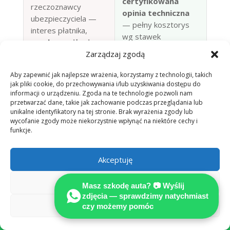
certyfikowana
rzeczoznawcy
opinia techniczna
ubezpieczyciela —
— pełny kosztorys
interes płatnika,
wg stawek
ryzyko zaniżenia
rynkowych
Zarządzaj zgodą
Aby zapewnić jak najlepsze wrażenia, korzystamy z technologii, takich
Komplet
Pominięte
jak pliki cookie, do przechowywania i/lub uzyskiwania dostępu do
roszczeń
: utrata
pozycje: utrata
informacji o urządzeniu. Zgoda na te technologie pozwoli nam
wartości pojazdu,
przetwarzać dane, takie jak zachowanie podczas przeglądania lub
wartości, auto
auto zastępcze,
unikalne identyfikatory na tej stronie. Brak wyrażenia zgody lub
zastępcze, holowanie
wycofanie zgody może niekorzystnie wpłynąć na niektóre cechy i
koszty dodatkowe
funkcje.
Obsługa po
Akceptuję
polsku
+
Samotne
rekomendowany
negocjacje z
Odmów
Fachanwalt für
Masz szkodę auta? 📷 Wyślij
ubezpieczycielem,
zdjęcia — sprawdzimy natychmiast
Verkehrsrecht do
bariera językowa
Zobacz preferencje
czy możemy pomóc
reprezentacji

prawnej