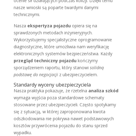
ocenie sił działających podczas kolizji. Dzięki temu
nasze wnioski są poparte twardymi danymi
technicznymi.
Nasza
ekspertyza pojazdu
opiera się na
sprawdzonych metodach inżynieryjnych.
Wykorzystujemy specjalistyczne oprogramowanie
diagnostyczne, które umożliwia nam weryfikację
elektronicznych systemów bezpieczeństwa. Każdy
przegląd techniczny pojazdu
kończymy
sporządzeniem raportu, który stanowi
solidną
podstawę do negocjacji
z ubezpieczycielem.
Standardy wyceny ubezpieczyciela
Nasza praktyka pokazuje, że rzetelna
analiza szkód
wymaga wyjścia poza standardowe schematy
stosowane przez ubezpieczycieli. Często spotykamy
się z sytuacją, w której zaproponowana kwota
odszkodowania nie pokrywa nawet podstawowych
kosztów przywrócenia pojazdu do stanu sprzed
wypadku.