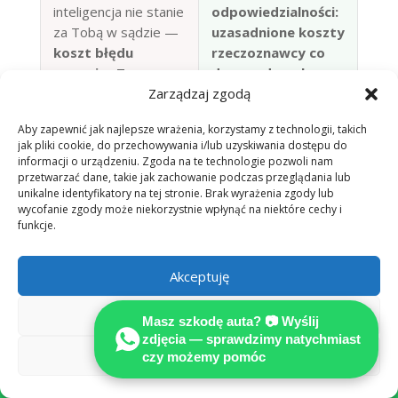
inteligencja nie stanie
odpowiedzialności:
za Tobą w sądzie —
uzasadnione koszty
koszt błędu
rzeczoznawcy co
ponosisz Ty
do zasady pokrywa
Zarządzaj zgodą
ubezpieczyciel
sprawcy (§ 249
Aby zapewnić jak najlepsze wrażenia, korzystamy z technologii, takich
BGB)
jak pliki cookie, do przechowywania i/lub uzyskiwania dostępu do
informacji o urządzeniu. Zgoda na te technologie pozwoli nam
przetwarzać dane, takie jak zachowanie podczas przeglądania lub
unikalne identyfikatory na tej stronie. Brak wyrażenia zgody lub
📷 Zgłoś szkodę przez WhatsApp —
wycofanie zgody może niekorzystnie wpłynąć na niektóre cechy i
bezpłatna wstępna ocena
funkcje.
Akceptuję
Odmów
Masz szkodę auta? 📷 Wyślij
zdjęcia — sprawdzimy natychmiast
Zobacz preferencje
czy możemy pomóc
