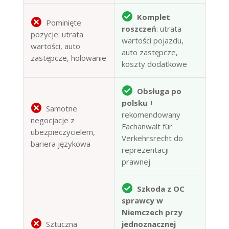
Komplet
Pominięte
roszczeń
: utrata
pozycje: utrata
wartości pojazdu,
wartości, auto
auto zastępcze,
zastępcze, holowanie
koszty dodatkowe
Obsługa po
polsku
+
Samotne
rekomendowany
negocjacje z
Fachanwalt für
ubezpieczycielem,
Verkehrsrecht do
bariera językowa
reprezentacji
prawnej
Szkoda z OC
sprawcy w
Niemczech przy
Sztuczna
jednoznacznej