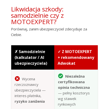
Likwidacja szkody:
samodzielnie czy z
MOTOEXPERT?
Porównaj, zanim ubezpieczyciel zdecyduje za
Ciebie.
✗ Samodzielnie
✓ Z MOTOEXPERT
(kalkulator / AI
+ rekomendowany
ubezpieczyciela)
Adwokat
Niezależna
Wycena
certyfikowana
rzeczoznawcy
opinia techniczna
ubezpieczyciela —
— pełny kosztorys
interes płatnika,
wg stawek
ryzyko zaniżenia
rynkowych