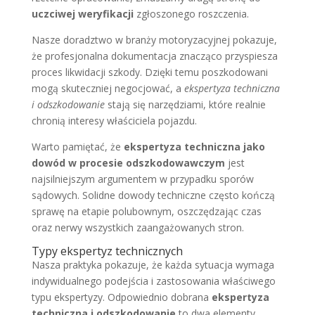
uczciwej weryfikacji
zgłoszonego roszczenia.
Nasze doradztwo w branży motoryzacyjnej pokazuje,
że profesjonalna dokumentacja znacząco przyspiesza
proces likwidacji szkody. Dzięki temu poszkodowani
mogą skuteczniej negocjować, a
ekspertyza techniczna
i odszkodowanie
stają się narzędziami, które realnie
chronią interesy właściciela pojazdu.
Warto pamiętać, że
ekspertyza techniczna jako
dowód w procesie odszkodowawczym
jest
najsilniejszym argumentem w przypadku sporów
sądowych. Solidne dowody techniczne często kończą
sprawę na etapie polubownym, oszczędzając czas
oraz nerwy wszystkich zaangażowanych stron.
Typy ekspertyz technicznych
Nasza praktyka pokazuje, że każda sytuacja wymaga
indywidualnego podejścia i zastosowania właściwego
typu ekspertyzy. Odpowiednio dobrana
ekspertyza
techniczna i odszkodowanie
to dwa elementy,