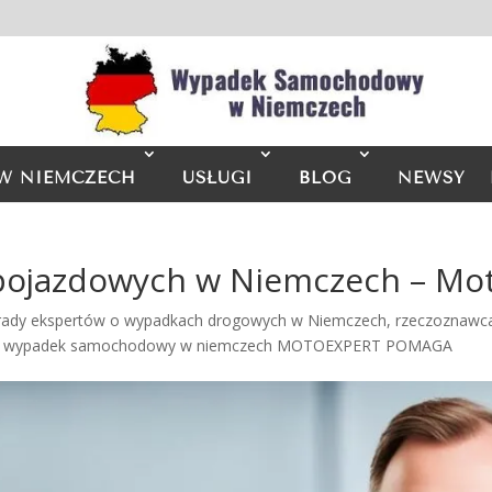
W NIEMCZECH
USŁUGI
BLOG
NEWSY
 pojazdowych w Niemczech – Mo
rady ekspertów o wypadkach drogowych w Niemczech
,
rzeczoznawc
,
wypadek samochodowy w niemczech MOTOEXPERT POMAGA