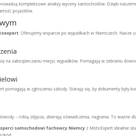
rowadzą kompleksowe analizy wyceny samochodów. Dzięki naszemu 
artość pojazdów.
owym
toexpert
. Oferujemy wsparcie po wypadkach w Niemczech. Nasze us
rzenia
się na zabezpieczaniu miejsc wypadków. Pomagają w zebraniu dowodó
ielowi
t pomagają w zgłoszeniu szkody. Starają się, by dokumenty były ko
owody – robią zdjęcia, zbierają oświadczenia, nagrania. To ważne d
sperci samochodowi fachowcy Niemcy
z MotoExpert idealnie s
szkód.