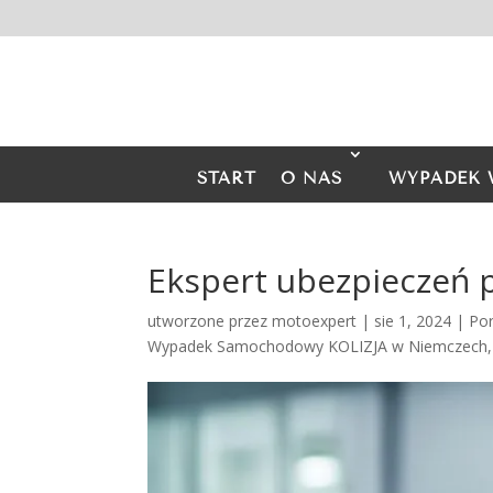
START
O NAS
WYPADEK 
Ekspert ubezpieczeń
utworzone przez
motoexpert
|
sie 1, 2024
|
Po
Wypadek Samochodowy KOLIZJA w Niemczech