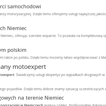
erci samochodowi
ranży motoryzacyjnej. Dzięki temu oferujemy usługi najwyższej jakośc
ych Niemiec
h Niemiec, oferując szerokie wsparcie. To pozwala na kompleksową 
tym polskim
m także po polsku. Dzięki temu możemy łatwo współpracować z klie
many motoexpert
toexpert
. Świadczymy usługi ekspertyz po wypadkach drogowych w
ego pojazdów. Dzięki temu dobrze znamy sytuację uczestniczących a
gowych na terenie Niemiec
otoryzacyjni w Niemczech
reagują szybko. Profesjonalnie dokonują