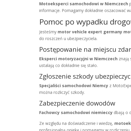
Motoeksperci samochodowi w Niemczech
p
informacje. Pomagamy dokładnie oszacować w
Pomoc po wypadku drog
Jesteśmy
motor vehicle expert germany mo
do roszczeń u ubezpieczyciela.
Postępowanie na miejscu zda
Eksperci motoryzacyjni w Niemczech
znają 
ustalają co dokładnie się stało.
Zgłoszenie szkody ubezpieczyc
Specjaliści samochodowi Niemcy
z MotoExper
można rozliczyć szkody.
Zabezpieczenie dowodów
Fachowcy samochodowi niemieccy
dbają o d
Ze względu na doświadczenie i wiedzę,
motoek
profesjonalną opiekę i pomagamy w rozliczeniu 