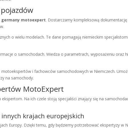
 pojazdów
rt germany motoexpert
. Dostarczamy kompleksową dokumentację t
ów.
icznych o wielu modelach. Te dane pomagają niemieckim specjalist
ormacje o samochodach. Wiedza o parametrach, wyposażeniu oraz his
a motoekspertów i fachowców samochodowych w Niemczech. Umożli
yzy na samochody.
pertów MotoExpert
 ekspertom. Na ich czele stoją specjaliści znający się na samochoda
i innych krajach europejskich
jach Europy. Dzięki temu, gdy będziemy potrzebować ekspertyzy w 