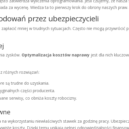
zęsto zatwierdza wyliczenia oprogramowania. Jeśli czujemy, że nasza 
iada za wycenę. Wiedza ta to pierwszy krok do obrony naszych praw.
odowań przez ubezpieczycieli
 zapłacić mniej w trudnych sytuacjach. Często nie mogą przywrócić
ej
nia zysków.
Optymalizacja kosztów naprawy
jest dla nich kluczo
ą z różnych rozwiązań:
óre są trudne do uzyskania.
ginalnych części producenta.
ane serwisy, co obniża koszty robocizny.
awne
 na wykorzystaniu niewłaściwych stawek za godzinę pracy. Ubezpiec
zywiste koszty. Dzięki temu unikają pełnej odpowiedzialności finansow