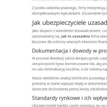
Z punktu widzenia prawnego, firmy interpretują 
skomplikowanymi wyliczeniami. Zrozumienie tyc
Jak ubezpieczyciele uzasad
Jako eksperci z wieloletnim doświadczeniem, co
zastanawiamy się,
jak to uzasadnia
firma ubez
kluczowe dla ochrony własnych interesów finan
Dokumentacja i dowody w proc
W procesie likwidacji szkód ubezpieczyciele cz
ubezpieczyciela
bywa skonstruowane tak, aby prz
na celu minimalizację kosztów, a nie rzetelną n
Nasze wieloletnie analizy techniczne pozwalają
jesteśmy w stanie wykazać błędy w dokumentacj
skuteczne dochodzenie pełnej kwoty odszkodow
Standardy rynkowe i ich wpły
Ubezpieczyciele bardzo często powołują się na