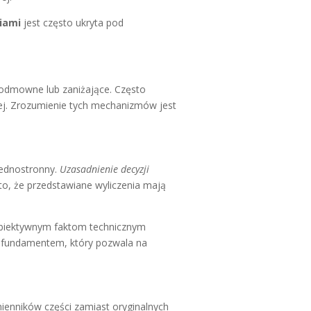
iami
jest często ukryta pod
 odmowne lub zaniżające. Często
ej. Zrozumienie tych mechanizmów jest
jednostronny.
Uzasadnienie decyzji
o, że przedstawiane wyliczenia mają
 obiektywnym faktom technicznym
 fundamentem, który pozwala na
ienników części zamiast oryginalnych