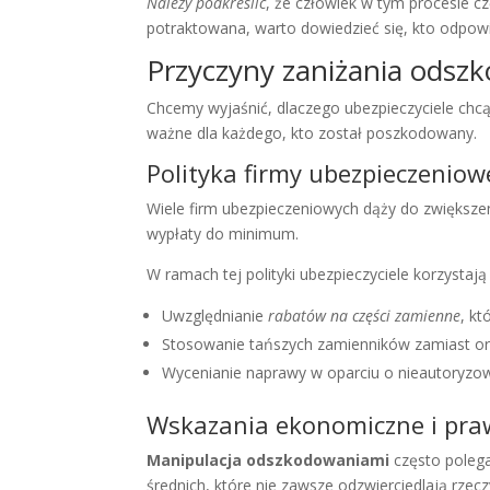
Należy podkreślić
, że człowiek w tym procesie c
potraktowana, warto dowiedzieć się, kto odpow
Przyczyny zaniżania odszk
Chcemy wyjaśnić, dlaczego ubezpieczyciele chcą
ważne dla każdego, kto został poszkodowany.
Polityka firmy ubezpieczeniow
Wiele firm ubezpieczeniowych dąży do zwiększe
wypłaty do minimum.
W ramach tej polityki ubezpieczyciele korzystaj
Uwzględnianie
rabatów na części zamienne
, kt
Stosowanie tańszych zamienników zamiast ory
Wycenianie naprawy w oparciu o nieautoryzow
Wskazania ekonomiczne i pr
Manipulacja odszkodowaniami
często polega
średnich, które nie zawsze odzwierciedlają rzec