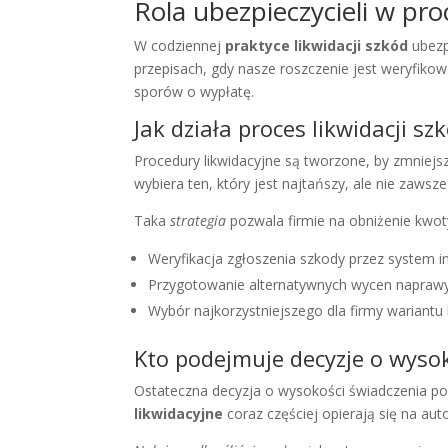
Rola ubezpieczycieli w proc
W codziennej
praktyce likwidacji szkód
ubezp
przepisach, gdy nasze roszczenie jest weryfik
sporów o wypłatę.
Jak działa proces likwidacji sz
Procedury likwidacyjne są tworzone, by zmniejs
wybiera ten, który jest najtańszy, ale nie zaws
Taka
strategia
pozwala firmie na obniżenie kwoty
Weryfikacja zgłoszenia szkody przez system i
Przygotowanie alternatywnych wycen naprawy
Wybór najkorzystniejszego dla firmy wariant
Kto podejmuje decyzje o wyso
Ostateczna decyzja o wysokości świadczenia p
likwidacyjne
coraz częściej opierają się na au