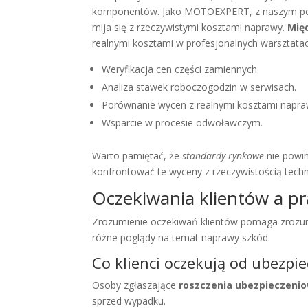
komponentów. Jako MOTOEXPERT, z naszym ponad
mija się z rzeczywistymi kosztami naprawy.
Mię
realnymi kosztami w profesjonalnych warsztatac
Weryfikacja cen części zamiennych.
Analiza stawek roboczogodzin w serwisach.
Porównanie wycen z realnymi kosztami napra
Wsparcie w procesie odwoławczym.
Warto pamiętać, że
standardy rynkowe
nie powin
konfrontować te wyceny z rzeczywistością techni
Oczekiwania klientów a pr
Zrozumienie oczekiwań klientów pomaga zrozumie
różne poglądy na temat naprawy szkód.
Co klienci oczekują od ubezpiec
Osoby zgłaszające
roszczenia ubezpieczeni
sprzed wypadku.