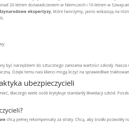
 20-letnim doświadczeniem w Niemczech i 10-letnim w Szwajcarii, 
dzynarodowe ekspertyzy
, które tworzymy, jasno wskazują na róż
h.
wy.
ny być narzędziem do sztucznego zaniżania wartości szkody. Nasza
czną. Dzięki temu nasi klienci mogą liczyć na sprawiedliwe traktowa
aktyka ubezpieczycieli
ć, dlaczego wiele osób krytykuje standardy likwidacji szkód. Poszk
zycieli?
owe
chcą pełnej rekompensaty za straty. Chcą, aby środki pozwoliły 