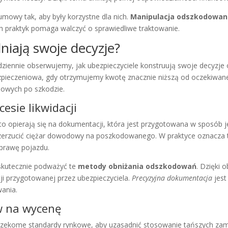
umowy tak, aby były korzystne dla nich.
Manipulacja odszkodowan
h praktyk pomaga walczyć o sprawiedliwe traktowanie.
niają swoje decyzje?
dziennie obserwujemy, jak ubezpieczyciele konstruują swoje decyzje
pieczeniowa, gdy otrzymujemy kwotę znacznie niższą od oczekiwan
sowych po szkodzie.
esie likwidacji
ęsto opierają się na dokumentacji, która jest przygotowana w sposób 
erzucić ciężar dowodowy na poszkodowanego. W praktyce oznacza t
aprawę pojazdu.
 skutecznie podważyć te
metody obniżania odszkodowań
. Dzięki
i przygotowanej przez ubezpieczyciela.
Precyzyjna dokumentacja
jest
ania.
w na wycenę
 rzekome standardy rynkowe, aby uzasadnić stosowanie tańszych zam