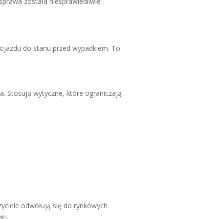
sprawa została niesprawiedliwie
 pojazdu do stanu przed wypadkiem. To
wa. Stosują wytyczne, które ograniczają
zyciele odwołują się do rynkowych
ej.