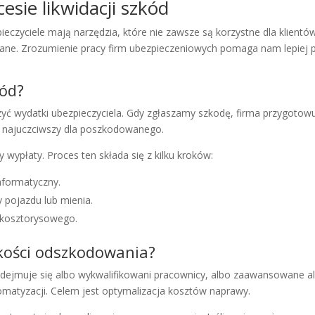
esie likwidacji szkód
ieczyciele mają narzędzia, które nie zawsze są korzystne dla klientó
owane. Zrozumienie pracy firm ubezpieczeniowych pomaga nam lepiej
kód?
zyć wydatki ubezpieczyciela. Gdy zgłaszamy szkodę, firma przygotow
ze najuczciwszy dla poszkodowanego.
 wypłaty. Proces ten składa się z kilku kroków:
nformatyczny.
 pojazdu lub mienia.
u kosztorysowego.
kości odszkodowania?
odejmuje się albo wykwalifikowani pracownicy, albo zaawansowane 
tomatyzacji. Celem jest optymalizacja kosztów naprawy.