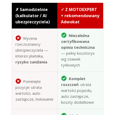
✗ Samodzielnie
✓ Z MOTOEXPERT
(kalkulator / AI
+ rekomendowany
ubezpieczyciela)
Adwokat
Niezależna
Wycena
certyfikowana
rzeczoznawcy
opinia techniczna
ubezpieczyciela —
— pełny kosztorys
interes płatnika,
wg stawek
ryzyko zaniżenia
rynkowych
Komplet
Pominięte
roszczeń
: utrata
pozycje: utrata
wartości pojazdu,
wartości, auto
auto zastępcze,
zastępcze, holowanie
koszty dodatkowe