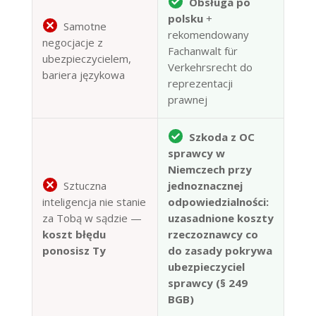
Obsługa po
polsku
+
Samotne
rekomendowany
negocjacje z
Fachanwalt für
ubezpieczycielem,
Verkehrsrecht do
bariera językowa
reprezentacji
prawnej
Szkoda z OC
sprawcy w
Niemczech przy
Sztuczna
jednoznacznej
inteligencja nie stanie
odpowiedzialności:
za Tobą w sądzie —
uzasadnione koszty
koszt błędu
rzeczoznawcy co
ponosisz Ty
do zasady pokrywa
ubezpieczyciel
sprawcy (§ 249
BGB)