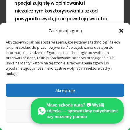
specjalizują się w opiniowaniu i
niezależnym kosztorysowaniu szkód
powypadkowych, jakie powstają wskutek
niezawinionych, zagranicznych zdarzeń
Zarządzaj zgodą
drogowych
Aby zapewnić jak najlepsze wrażenia, korzystamy z technologii, takich
Stowarzyszenie Międzynarodowych
jak pliki cookie, do przechowywania i/lub uzyskiwania dostępu do
informacji o urządzeniu. Zgoda na te technologie pozwoli nam
Rzeczoznawców Techniki Samochodowej
przetwarzać dane, takie jak zachowanie podczas przeglądania lub
MOTOEXPERT
unikalne identyfikatory na tej stronie. Brak wyrażenia zgody lub
wycofanie zgody może niekorzystnie wpłynąć na niektóre cechy i
funkcje.
SPECJALIZUJEMY SIĘ W OCENIE USZKODZEŃ
POJAZDÓW POWYPADKOWYCH
Wykonujemy precyzyjnie kalkulacje kosztów
Akceptuję
naprawy na podstawie prawa
Odmów
Masz szkodę auta? 📷 Wyślij
niemieckiego.
zdjęcia — sprawdzimy natychmiast
Zobacz preferencje
czy możemy pomóc
