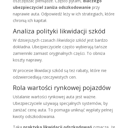
oszczędzać pieniądze. Często pytam,
dlaczego
ubezpieczyciel zaniża odszkodowanie
przy
naprawie auta. Odpowiedź leży w ich strategiach, które
chronią ich kapitał.
Analiza polityki likwidacji szkód
W dzisiejszych czasach
likwidacja szkód
jest bardzo
dokładna. Ubezpieczyciele często wybierają tańsze
zamienniki zamiast oryginalnych części. To obniża
koszty naprawy.
W procesie likwidacji szkód są też rabaty, które nie
odzwierciedlają rzeczywistych cen.
Rola wartości rynkowej pojazdów
Ustalanie wartości rynkowej auta jest ważne.
Ubezpieczyciele używają specjalnych systemów, by
zaniżać cenę auta. To pomaga uniknąć wypłaty pełnej
kwoty odszkodowania.
Taka
praktyka likwidacji odszkodowań
oznacza, że