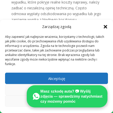
wypadku, które pokryje realne koszty naprawy, należy
zadbać o niezależną opinię techniczną. Często
odmowa wypłaty odszkodowania po wypadku lub jego
zaniżenie wynika z błędnego kosztorysu
ubezpieczyciela, który można podważyć rzetelną
Zarządzaj zgodą
wyceną.
Jak dochodzić odszkodowania od
Aby zapewnić jak najlepsze wrażenia, korzystamy z technologii, takich
ubezpieczyciela, gdy kwota jest
jak pliki cookie, do przechowywania i/lub uzyskiwania dostępu do
informacji o urządzeniu. Zgoda na te technologie pozwoli nam
zaniżona?
przetwarzać dane, takie jak zachowanie podczas przeglądania lub
unikalne identyfikatory na tej stronie. Brak wyrażenia zgody lub
Wiedza o tym, jak dochodzić odszkodowania od
wycofanie zgody może niekorzystnie wpłynąć na niektóre cechy i
ubezpieczyciela, obejmuje przygotowanie wezwania
funkcje.
do zapłaty oraz ewentualne skierowanie sprawy na
drogę sądową. Warto wykorzystać praktyczne porady
Akceptuję
w przypadku odmowy wypłaty odszkodowania, takie
jak gromadzenie faktur za naprawę i korzystanie z
Odmów
pomocy wyspecjalizowanych pełnomocników.
Masz szkodę auta? 📷 Wyślij
zdjęcia — sprawdzimy natychmiast
Zobacz preferencje
czy możemy pomóc
Likwidacja szkody:

samodzielnie czy z