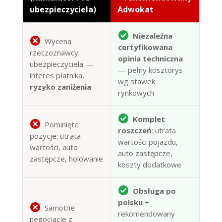
ubezpieczyciela)
Adwokat
Niezależna
Wycena
certyfikowana
rzeczoznawcy
opinia techniczna
ubezpieczyciela —
— pełny kosztorys
interes płatnika,
wg stawek
ryzyko zaniżenia
rynkowych
Komplet
Pominięte
roszczeń
: utrata
pozycje: utrata
wartości pojazdu,
wartości, auto
auto zastępcze,
zastępcze, holowanie
koszty dodatkowe
Obsługa po
polsku
+
Samotne
rekomendowany
negocjacje z