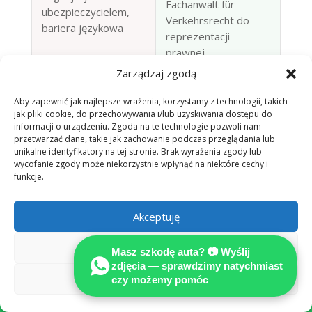
Fachanwalt für
ubezpieczycielem,
Verkehrsrecht do
bariera językowa
reprezentacji
prawnej
Zarządzaj zgodą
Szkoda z OC
Aby zapewnić jak najlepsze wrażenia, korzystamy z technologii, takich
sprawcy w
jak pliki cookie, do przechowywania i/lub uzyskiwania dostępu do
Niemczech przy
informacji o urządzeniu. Zgoda na te technologie pozwoli nam
Sztuczna
jednoznacznej
przetwarzać dane, takie jak zachowanie podczas przeglądania lub
unikalne identyfikatory na tej stronie. Brak wyrażenia zgody lub
inteligencja nie stanie
odpowiedzialności:
wycofanie zgody może niekorzystnie wpłynąć na niektóre cechy i
za Tobą w sądzie —
uzasadnione koszty
funkcje.
koszt błędu
rzeczoznawcy co
ponosisz Ty
do zasady pokrywa
Akceptuję
ubezpieczyciel
sprawcy (§ 249
Odmów
BGB)
Masz szkodę auta? 📷 Wyślij
zdjęcia — sprawdzimy natychmiast
Zobacz preferencje
czy możemy pomóc

📷 Zgłoś szkodę przez WhatsApp —