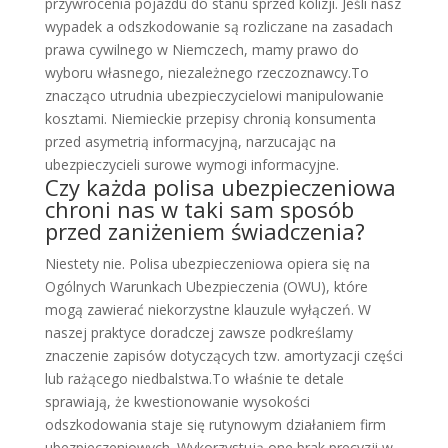
przywrócenia pojazdu do stanu sprzed kolizji. Jeśli nasz
wypadek a odszkodowanie są rozliczane na zasadach
prawa cywilnego w Niemczech, mamy prawo do
wyboru własnego, niezależnego rzeczoznawcy.To
znacząco utrudnia ubezpieczycielowi manipulowanie
kosztami. Niemieckie przepisy chronią konsumenta
przed asymetrią informacyjną, narzucając na
ubezpieczycieli surowe wymogi informacyjne.
Czy każda polisa ubezpieczeniowa
chroni nas w taki sam sposób
przed zaniżeniem świadczenia?
Niestety nie. Polisa ubezpieczeniowa opiera się na
Ogólnych Warunkach Ubezpieczenia (OWU), które
mogą zawierać niekorzystne klauzule wyłączeń. W
naszej praktyce doradczej zawsze podkreślamy
znaczenie zapisów dotyczących tzw. amortyzacji części
lub rażącego niedbalstwa.To właśnie te detale
sprawiają, że kwestionowanie wysokości
odszkodowania staje się rutynowym działaniem firm
ubezpieczeniowych. Wykorzystują one brak precyzji w