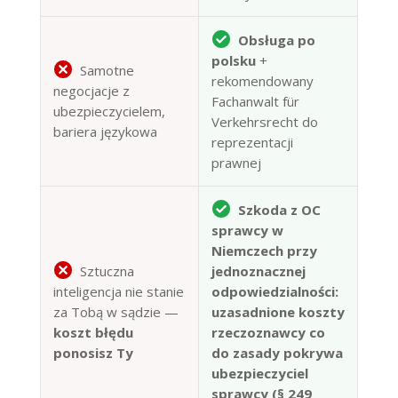
Obsługa po
polsku
+
Samotne
rekomendowany
negocjacje z
Fachanwalt für
ubezpieczycielem,
Verkehrsrecht do
bariera językowa
reprezentacji
prawnej
Szkoda z OC
sprawcy w
Niemczech przy
Sztuczna
jednoznacznej
inteligencja nie stanie
odpowiedzialności:
za Tobą w sądzie —
uzasadnione koszty
koszt błędu
rzeczoznawcy co
ponosisz Ty
do zasady pokrywa
ubezpieczyciel
sprawcy (§ 249