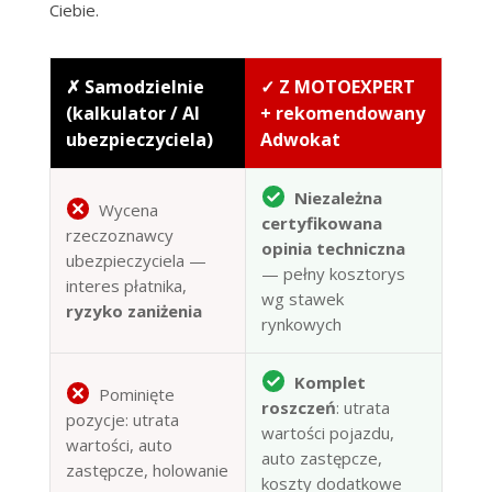
Ciebie.
✗ Samodzielnie
✓ Z MOTOEXPERT
(kalkulator / AI
+ rekomendowany
ubezpieczyciela)
Adwokat
Niezależna
Wycena
certyfikowana
rzeczoznawcy
opinia techniczna
ubezpieczyciela —
— pełny kosztorys
interes płatnika,
wg stawek
ryzyko zaniżenia
rynkowych
Komplet
Pominięte
roszczeń
: utrata
pozycje: utrata
wartości pojazdu,
wartości, auto
auto zastępcze,
zastępcze, holowanie
koszty dodatkowe