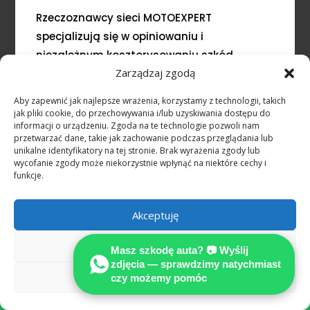
Rzeczoznawcy sieci MOTOEXPERT
specjalizują się w opiniowaniu i
niezależnym kosztorysowaniu szkód
Zarządzaj zgodą
powypadkowych, jakie powstają wskutek
niezawinionych, zagranicznych zdarzeń
Aby zapewnić jak najlepsze wrażenia, korzystamy z technologii, takich
drogowych
jak pliki cookie, do przechowywania i/lub uzyskiwania dostępu do
informacji o urządzeniu. Zgoda na te technologie pozwoli nam
przetwarzać dane, takie jak zachowanie podczas przeglądania lub
Stowarzyszenie Międzynarodowych
unikalne identyfikatory na tej stronie. Brak wyrażenia zgody lub
Rzeczoznawców Techniki Samochodowej
wycofanie zgody może niekorzystnie wpłynąć na niektóre cechy i
funkcje.
MOTOEXPERT
SPECJALIZUJEMY SIĘ W OCENIE USZKODZEŃ
Akceptuję
POJAZDÓW POWYPADKOWYCH
Wykonujemy precyzyjnie kalkulacje kosztów
Odmów
Masz szkodę auta? 📷 Wyślij
naprawy na podstawie prawa
zdjęcia — sprawdzimy natychmiast
Zobacz preferencje
czy możemy pomóc
niemieckiego.
